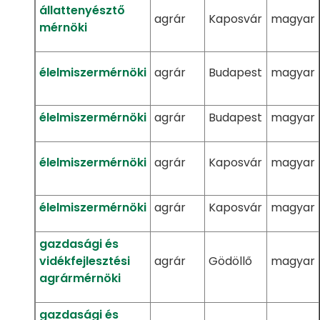
állattenyésztő
agrár
Kaposvár
magyar
mérnöki
élelmiszermérnöki
agrár
Budapest
magyar
élelmiszermérnöki
agrár
Budapest
magyar
élelmiszermérnöki
agrár
Kaposvár
magyar
élelmiszermérnöki
agrár
Kaposvár
magyar
gazdasági és
vidékfejlesztési
agrár
Gödöllő
magyar
agrármérnöki
gazdasági és