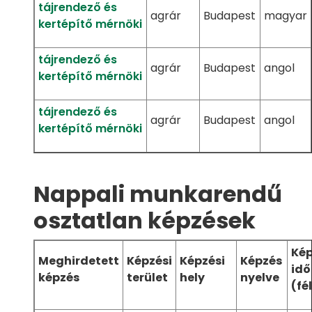
tájrendező és
agrár
Budapest
magyar
kertépítő mérnöki
tájrendező és
agrár
Budapest
angol
kertépítő mérnöki
tájrendező és
agrár
Budapest
angol
kertépítő mérnöki
Nappali munkarendű
osztatlan képzések
Kép
Meghirdetett
Képzési
Képzési
Képzés
idő
képzés
terület
hely
nyelve
(fé