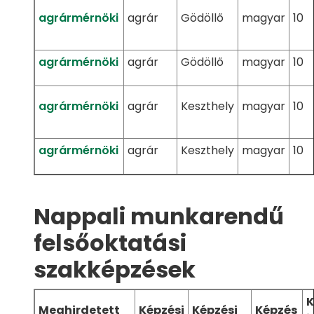
agrármérnöki
agrár
Gödöllő
magyar
10
agrármérnöki
agrár
Gödöllő
magyar
10
agrármérnöki
agrár
Keszthely
magyar
10
agrármérnöki
agrár
Keszthely
magyar
10
Nappali munkarendű
felsőoktatási
szakképzések
K
Meghirdetett
Képzési
Képzési
Képzés