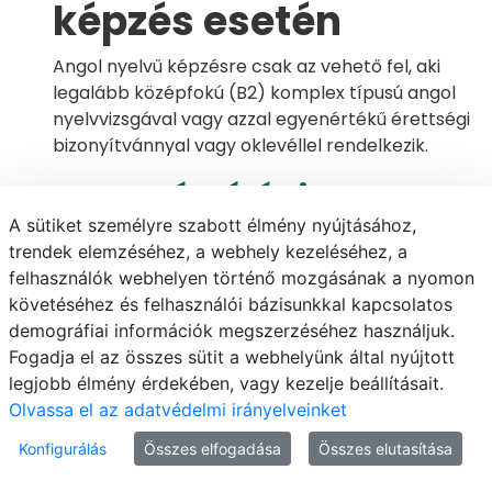
képzés esetén
Angol nyelvű képzésre csak az vehető fel, aki
legalább középfokú (B2) komplex típusú angol
nyelvvizsgával vagy azzal egyenértékű érettségi
bizonyítvánnyal vagy oklevéllel rendelkezik.
Pontszámítási
A sütiket személyre szabott élmény nyújtásához,
módszerek
trendek elemzéséhez, a webhely kezeléséhez, a
Specializációkkal
felhasználók webhelyen történő mozgásának a nyomon
követéséhez és felhasználói bázisunkkal kapcsolatos
kapcsolatos
demográfiai információk megszerzéséhez használjuk.
Fogadja el az összes sütit a webhelyünk által nyújtott
információk
legjobb élmény érdekében, vagy kezelje beállításait.
Olvassa el az adatvédelmi irányelveinket
Juttatások, ösztöndíjak
Konfigurálás
Összes elfogadása
Összes elutasítása
és önköltségi díj