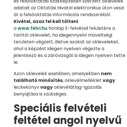
és felsőoktatási szakképzésen szerzett oklevelek
adatait az Oktatási Hivatal elektronikus úton veszi
át a felsőoktatás információs rendszeréből.
Kivétel, azaz fel kell tölteni
a
www.felvi.hu
honlap E-felvételi felületére a
tanítói oklevelet, ha idegennyelvi műveltségi
területen végzett, illetve azokat az okleveleket,
ahol a képzést idegen nyelven végezte a
jelentkező és a záróvizsgát is idegen nyelven tette
le.
Azon oklevelek esetében, amelyekben
nem
található minősítés
, oklevélmelléklet
vagy
leckekönyv
vagy
oklevélátlag-igazolás
benyújtása is szükséges.
Speciális felvételi
feltétel angol nyelvű