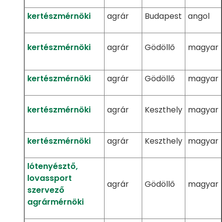
kertészmérnöki
agrár
Budapest
angol
kertészmérnöki
agrár
Gödöllő
magyar
kertészmérnöki
agrár
Gödöllő
magyar
kertészmérnöki
agrár
Keszthely
magyar
kertészmérnöki
agrár
Keszthely
magyar
lótenyésztő,
lovassport
agrár
Gödöllő
magyar
szervező
agrármérnöki