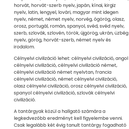
horvát, horvát-szerb nyelv, japán, kínai, kirgiz
nyelv, latin, lengyel, lovári, magyar mint idegen
nyelv, német, német nyelv, norvég, ógörög, olasz,
orosz, portugál, román, spanyol, svéd, svéd nyelv,
szerb, szlovák, szlovén, török, újgörög, ukrán, üzbég
nyelv, görög, horvát-szerb, német nyelv és
irodalom.
Célnyelvi civilizáció lehet: célnyelvi civilizáció, angol
célnyelvi civilizáció, célnyelvi civilizáció német,
célnyelvi civilizáció német nyelvtan, francia
célnyelvi civilizáció, német célnyelvi civilizáció,
olasz célnyelvi civilizáció, orosz célnyelvi civilizáció,
spanyol célnyelvi civilizáció, szlovák célnyelvi
civilizáció.
A tantárgyak közül a hallgató számára a
legkedvezőbb eredményt kell figyelembe venni.
Csak legalább két évig tanult tantárgy fogadható