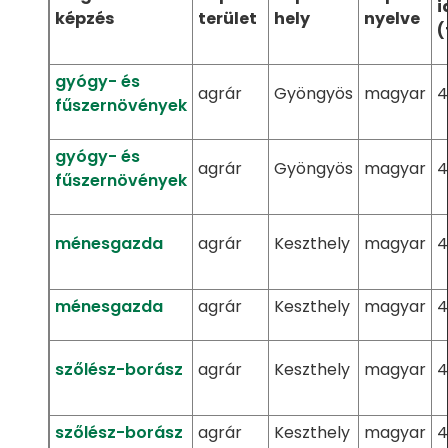
i
képzés
terület
hely
nyelve
(
gyógy- és
agrár
Gyöngyös
magyar
4
fűszernövények
gyógy- és
agrár
Gyöngyös
magyar
4
fűszernövények
ménesgazda
agrár
Keszthely
magyar
4
ménesgazda
agrár
Keszthely
magyar
4
szőlész-borász
agrár
Keszthely
magyar
4
szőlész-borász
agrár
Keszthely
magyar
4