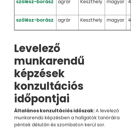
szőlész-borász
agrár
Keszthely
magyar
4
szőlész-borász
agrár
Keszthely
magyar
4
Levelező
munkarendű
képzések
konzultációs
időpontjai
Általános konzultációs időszak:
A levelező
munkarendű képzésben a hallgatók tanóráira
péntek délután és szombaton kerül sor.