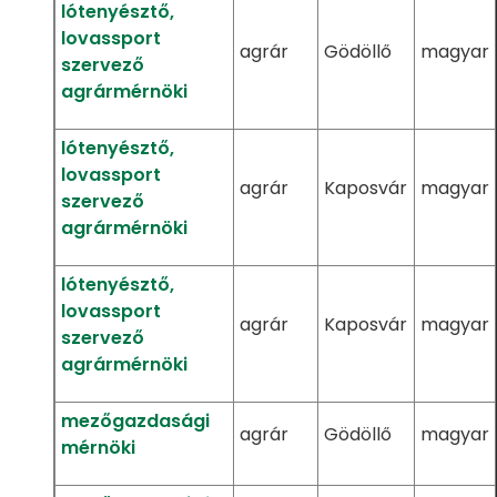
lótenyésztő,
lovassport
agrár
Gödöllő
magyar
szervező
agrármérnöki
lótenyésztő,
lovassport
agrár
Kaposvár
magyar
szervező
agrármérnöki
lótenyésztő,
lovassport
agrár
Kaposvár
magyar
szervező
agrármérnöki
mezőgazdasági
agrár
Gödöllő
magyar
mérnöki