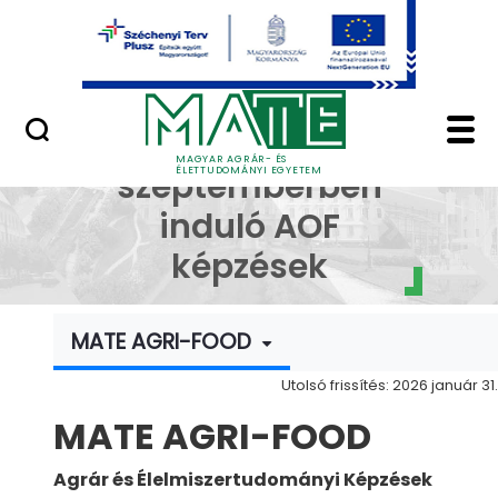
Ugrás a fő tartalomhoz
Minőségügy
Felvételi 2026 - sze
Felvételi 2026 -
MAGYAR AGRÁR- ÉS
ÉLETTUDOMÁNYI EGYETEM
szeptemberben
induló AOF
képzések
MATE AGRI-FOOD
Utolsó frissítés: 2026 január 31.
MATE AGRI-FOOD
Agrár és Élelmiszertudományi Képzések