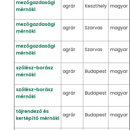
mezőgazdasági
agrár
Keszthely
magyar
mérnöki
mezőgazdasági
agrár
Szarvas
magyar
mérnöki
mezőgazdasági
agrár
Szarvas
magyar
mérnöki
szőlész-borász
agrár
Budapest
magyar
mérnöki
szőlész-borász
agrár
Budapest
magyar
mérnöki
tájrendező és
agrár
Budapest
magyar
kertépítő mérnöki