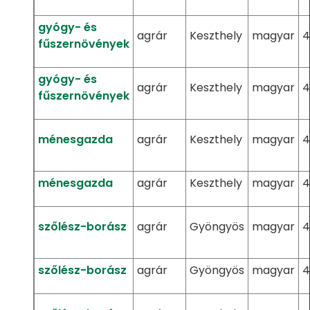
gyógy- és
agrár
Keszthely
magyar
4
fűszernövények
gyógy- és
agrár
Keszthely
magyar
4
fűszernövények
ménesgazda
agrár
Keszthely
magyar
4
ménesgazda
agrár
Keszthely
magyar
4
szőlész-borász
agrár
Gyöngyös
magyar
4
szőlész-borász
agrár
Gyöngyös
magyar
4