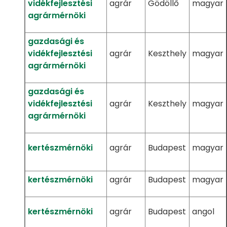
vidékfejlesztési
agrár
Gödöllő
magyar
agrármérnöki
gazdasági és
vidékfejlesztési
agrár
Keszthely
magyar
agrármérnöki
gazdasági és
vidékfejlesztési
agrár
Keszthely
magyar
agrármérnöki
kertészmérnöki
agrár
Budapest
magyar
kertészmérnöki
agrár
Budapest
magyar
kertészmérnöki
agrár
Budapest
angol