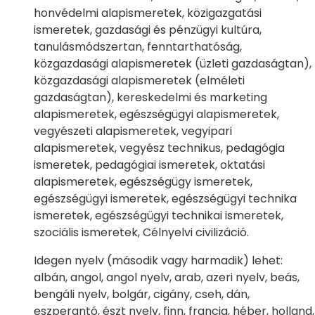
honvédelmi alapismeretek, közigazgatási
ismeretek, gazdasági és pénzügyi kultúra,
tanulásmódszertan, fenntarthatóság,
közgazdasági alapismeretek (üzleti gazdaságtan),
közgazdasági alapismeretek (elméleti
gazdaságtan), kereskedelmi és marketing
alapismeretek, egészségügyi alapismeretek,
vegyészeti alapismeretek, vegyipari
alapismeretek, vegyész technikus, pedagógia
ismeretek, pedagógiai ismeretek, oktatási
alapismeretek, egészségügy ismeretek,
egészségügyi ismeretek, egészségügyi technika
ismeretek, egészségügyi technikai ismeretek,
szociális ismeretek, Célnyelvi civilizáció.
Idegen nyelv (második vagy harmadik) lehet:
albán, angol, angol nyelv, arab, azeri nyelv, beás,
bengáli nyelv, bolgár, cigány, cseh, dán,
eszperantó, észt nyelv, finn, francia, héber, holland,