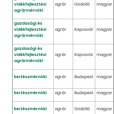
vidékfejlesztési
agrár
Gödöllő
magyar
agrármérnöki
gazdasági és
vidékfejlesztési
agrár
Kaposvár
magyar
agrármérnöki
gazdasági és
vidékfejlesztési
agrár
Kaposvár
magyar
agrármérnöki
kertészmérnöki
agrár
Budapest
magyar
kertészmérnöki
agrár
Budapest
magyar
kertészmérnöki
agrár
Gödöllő
magyar