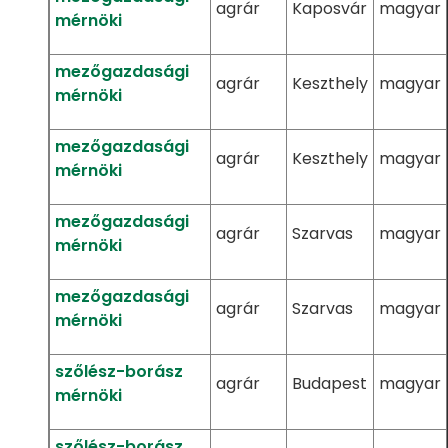
agrár
Kaposvár
magyar
mérnöki
mezőgazdasági
agrár
Keszthely
magyar
mérnöki
mezőgazdasági
agrár
Keszthely
magyar
mérnöki
mezőgazdasági
agrár
Szarvas
magyar
mérnöki
mezőgazdasági
agrár
Szarvas
magyar
mérnöki
szőlész-borász
agrár
Budapest
magyar
mérnöki
szőlész-borász