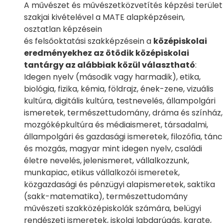
A művészet és művészetközvetítés képzési terület
szakjai kivételével a MATE alapképzésein,
osztatlan képzésein
és
felsőoktatási
szakképzésein a
középiskolai
eredményekhez az ötödik középiskolai
tantárgy az alábbiak közül választható
:
Idegen nyelv (második vagy harmadik), etika,
biológia, fizika, kémia, földrajz, ének-zene, vizuális
kultúra, digitális kultúra, testnevelés, állampolgári
ismeretek, természettudomány, dráma és színház,
mozgóképkultúra és médiaismeret, társadalmi,
állampolgári és gazdasági ismeretek, filozófia, tánc
és mozgás, magyar mint idegen nyelv, családi
életre nevelés, jelenismeret, vállalkozzunk,
munkapiac, etikus vállalkozói ismeretek,
közgazdasági és pénzügyi alapismeretek, saktika
(sakk-matematika), természettudomány
művészeti szakközépiskolák számára, belügyi
rendészeti ismeretek, iskolai labdarúgás, karate,