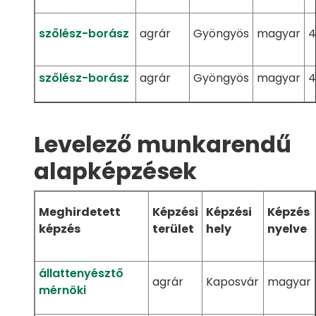
szőlész-borász
agrár
Gyöngyös
magyar
4
szőlész-borász
agrár
Gyöngyös
magyar
4
Levelező munkarendű
alapképzések
Meghirdetett
Képzési
Képzési
Képzés
képzés
terület
hely
nyelve
állattenyésztő
agrár
Kaposvár
magyar
mérnöki