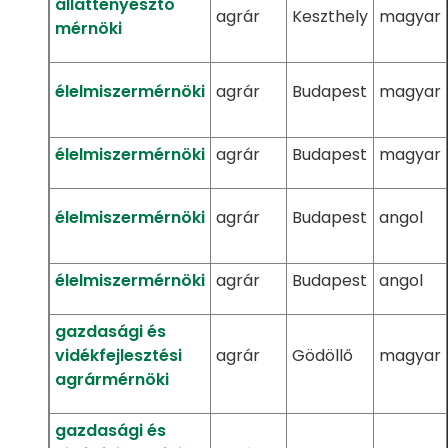
állattenyésztő
agrár
Keszthely
magyar
mérnöki
élelmiszermérnöki
agrár
Budapest
magyar
élelmiszermérnöki
agrár
Budapest
magyar
élelmiszermérnöki
agrár
Budapest
angol
élelmiszermérnöki
agrár
Budapest
angol
gazdasági és
vidékfejlesztési
agrár
Gödöllő
magyar
agrármérnöki
gazdasági és