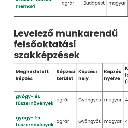
agrár
Budapest
magyar
mérnöki
Levelező munkarendű
felsőoktatási
szakképzések
K
Meghirdetett
Képzési
Képzési
Képzés
i
képzés
terület
hely
nyelve
(
gyógy- és
agrár
Gyöngyös
magyar
4
fűszernövények
gyógy- és
agrár
Gyöngyös
magyar
4
fűszernövények