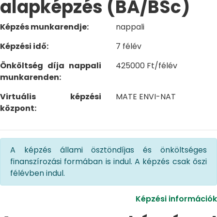
alapképzés (BA/BSc)
Képzés munkarendje:
nappali
Képzési idő:
7 félév
Önköltség díja nappali
425000 Ft/félév
munkarenden:
Virtuális képzési
MATE ENVI-NAT
központ:
A képzés állami ösztöndíjas és önköltséges
finanszírozási formában is indul. A képzés csak őszi
félévben indul.
Képzési információk