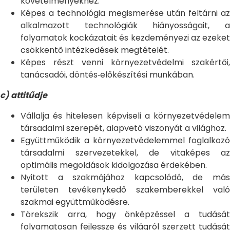
követelményekhez.
Képes a technológia megismerése után feltárni az
alkalmazott technológiák hiányosságait, a
folyamatok kockázatait és kezdeményezi az ezeket
csökkentő intézkedések megtételét.
Képes részt venni környezetvédelmi szakértői,
tanácsadói, döntés‐előkészítési munkában.
c) attitűdje
Vállalja és hitelesen képviseli a környezetvédelem
társadalmi szerepét, alapvető viszonyát a világhoz.
Együttműködik a környezetvédelemmel foglalkozó
társadalmi szervezetekkel, de vitaképes az
optimális megoldások kidolgozása érdekében.
Nyitott a szakmájához kapcsolódó, de más
területen tevékenykedő szakemberekkel való
szakmai együttműködésre.
Törekszik arra, hogy önképzéssel a tudását
folyamatosan fejlessze és világról szerzett tudását