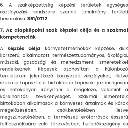
6. A szakképzettség képzési területek egységes
osztályozási rendszere szerinti tanulmányi területi
besorolása:
851/0712
7. Az alapképzési szak képzési célja és a szakmai
kompetenciák
A
képzés célja
környezetmérnökök képzése, aki
korszerű, alkalmazott természettudományos, ökológiai,
műszaki, gazdasági és menedzsment ismeretekkel
rendelkeznek. Képesek azonosítani a különböző
területeken jelentkező környezeti veszélyeket, illetve
szakmai tapasztalat birtokában képesek gazdaságosan
és hatékonyan irányítani a megelőző, valamint a
kárelhárítási tevékenységet. Szakmai ismereteik
birtokában alkalmasak a környezeti ártalmak és károk
megelőzésében, csökkentésében illetve
megszüntetésében, a természeti erőforrások ésszerű
felhasználására való törekvésben, hulladékszegény és