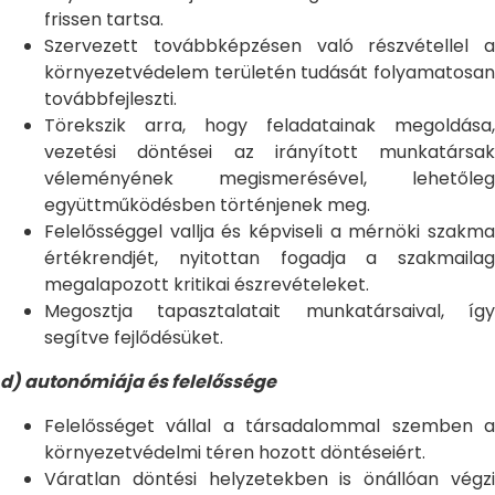
frissen tartsa.
Szervezett továbbképzésen való részvétellel a
környezetvédelem területén tudását folyamatosan
továbbfejleszti.
Törekszik arra, hogy feladatainak megoldása,
vezetési döntései az irányított munkatársak
véleményének megismerésével, lehetőleg
együttműködésben történjenek meg.
Felelősséggel vallja és képviseli a mérnöki szakma
értékrendjét, nyitottan fogadja a szakmailag
megalapozott kritikai észrevételeket.
Megosztja tapasztalatait munkatársaival, így
segítve fejlődésüket.
d) autonómiája és felelőssége
Felelősséget vállal a társadalommal szemben a
környezetvédelmi téren hozott döntéseiért.
Váratlan döntési helyzetekben is önállóan végzi