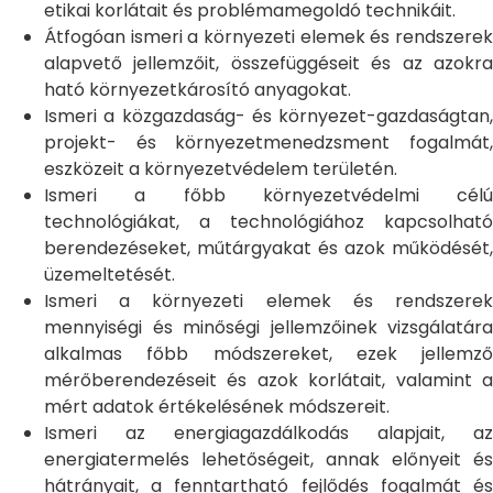
etikai korlátait és problémamegoldó technikáit.
Átfogóan ismeri a környezeti elemek és rendszerek
alapvető jellemzőit, összefüggéseit és az azokra
ható környezetkárosító anyagokat.
Ismeri a közgazdaság- és környezet-gazdaságtan,
projekt- és környezetmenedzsment fogalmát,
eszközeit a környezetvédelem területén.
Ismeri a főbb környezetvédelmi célú
technológiákat, a technológiához kapcsolható
berendezéseket, műtárgyakat és azok működését,
üzemeltetését.
Ismeri a környezeti elemek és rendszerek
mennyiségi és minőségi jellemzőinek vizsgálatára
alkalmas főbb módszereket, ezek jellemző
mérőberendezéseit és azok korlátait, valamint a
mért adatok értékelésének módszereit.
Ismeri az energiagazdálkodás alapjait, az
energiatermelés lehetőségeit, annak előnyeit és
hátrányait, a fenntartható fejlődés fogalmát és