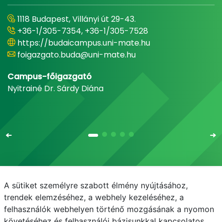
1118 Budapest, Villányi út 29-43.
+36-1/305-7354, +36-1/305-7528
https://budaicampus.uni-mate.hu
foigazgato.buda@uni-mate.hu
Campus-főigazgató
Nyitrainé Dr. Sárdy Diána
A sütiket személyre szabott élmény nyújtásához,
Email
Telefonkönyv
NEPTUN
E-learning
trendek elemzéséhez, a webhely kezeléséhez, a
felhasználók webhelyen történő mozgásának a nyomon
Médiaközpont
Informatikai Igazgatóság
követéséhez és felhasználói bázisunkkal kapcsolatos