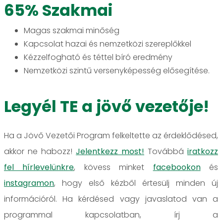
65% Szakmai
Magas szakmai minőség
Kapcsolat hazai és nemzetközi szereplőkkel
Kézzelfogható és téttel bíró eredmény
Nemzetközi szintű versenyképesség elősegítése.
Legyél TE a jövő vezetője!
Ha a Jövő Vezetői Program felkeltette az érdeklődésed,
akkor ne habozz!
Jelentkezz most!
Továbbá
iratkozz
fel hírlevelünkre
, kövess minket
facebookon
és
instagramon
, hogy első kézből értesülj minden új
információról. Ha kérdésed vagy javaslatod van a
programmal kapcsolatban, írj a