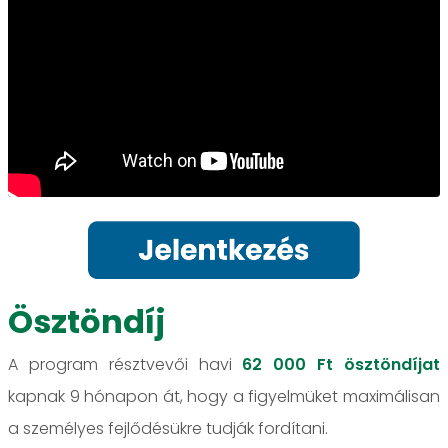
Ösztöndíj
A program résztvevői havi
62 000 Ft
ösztöndíjat
kapnak 9 hónapon át, hogy a figyelmüket maximálisan
a személyes fejlődésükre tudják fordítani.