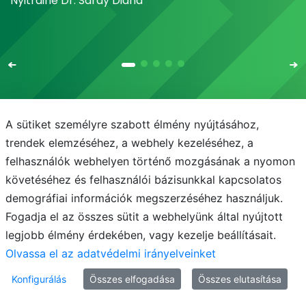
Nyitrainé Dr. Sárdy Diána
A sütiket személyre szabott élmény nyújtásához,
trendek elemzéséhez, a webhely kezeléséhez, a
Email
Telefonkönyv
NEPTUN
E-learning
felhasználók webhelyen történő mozgásának a nyomon
Médiaközpont
Informatikai Igazgatóság
követéséhez és felhasználói bázisunkkal kapcsolatos
demográfiai információk megszerzéséhez használjuk.
Adatvédelem
Fogadja el az összes sütit a webhelyünk által nyújtott
legjobb élmény érdekében, vagy kezelje beállításait.
Olvassa el az adatvédelmi irányelveinket
Konfigurálás
Összes elfogadása
Összes elutasítása
© MATE 2021