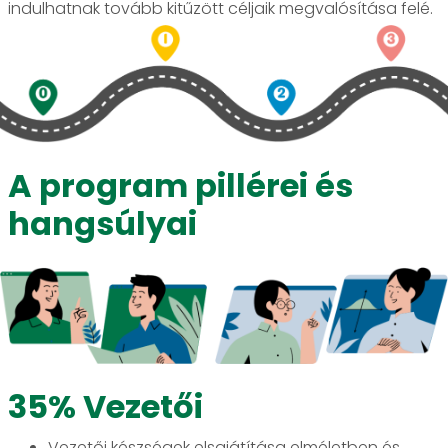
indulhatnak tovább kitűzött céljaik megvalósítása felé.
A program pillérei és
hangsúlyai
35% Vezetői
Vezetői készségek elsajátítása elméletben és