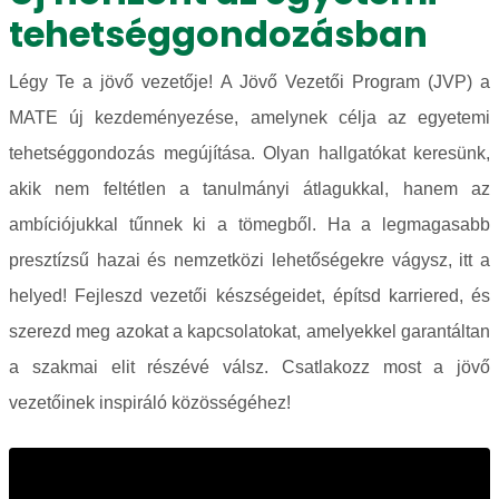
tehetséggondozásban
Légy Te a jövő vezetője! A Jövő Vezetői Program (JVP) a
MATE új kezdeményezése, amelynek célja az egyetemi
tehetséggondozás megújítása. Olyan hallgatókat keresünk,
akik nem feltétlen a tanulmányi átlagukkal, hanem az
ambíciójukkal tűnnek ki a tömegből. Ha a legmagasabb
presztízsű hazai és nemzetközi lehetőségekre vágysz, itt a
helyed! Fejleszd vezetői készségeidet, építsd karriered, és
szerezd meg azokat a kapcsolatokat, amelyekkel garantáltan
a szakmai elit részévé válsz. Csatlakozz most a jövő
vezetőinek inspiráló közösségéhez!