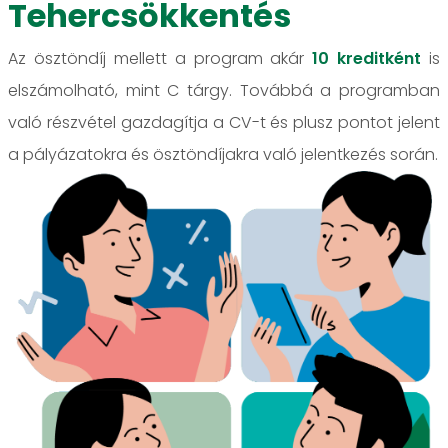
Tehercsökkentés
Az ösztöndíj mellett a program akár
10 kreditként
is
elszámolható, mint C tárgy. Továbbá a programban
való részvétel gazdagítja a CV-t és plusz pontot jelent
a pályázatokra és ösztöndíjakra való jelentkezés során.