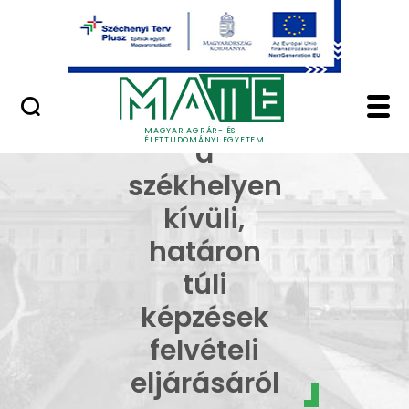
Ugrás a fő tartalomhoz
Minőségügy
Határon túli képzése
Tájékoztató
MAGYAR AGRÁR- ÉS
ÉLETTUDOMÁNYI EGYETEM
a
székhelyen
kívüli,
határon
túli
képzések
felvételi
eljárásáról