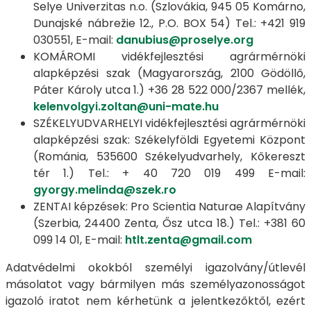
Selye Univerzitas n.o. (Szlovákia, 945 05 Komárno,
Dunajské nábrežie 12., P.O. BOX 54) Tel.: +421 919
030551, E-mail:
danubius@proselye.org
KOMÁROMI vidékfejlesztési agrármérnöki
alapképzési szak (Magyarország, 2100 Gödöllő,
Páter Károly utca 1.) +36 28 522 000/2367 mellék,
kelenvolgyi.zoltan@uni-mate.hu
SZÉKELYUDVARHELYI vidékfejlesztési agrármérnöki
alapképzési szak: Székelyföldi Egyetemi Központ
(Románia, 535600 Székelyudvarhely, Kőkereszt
tér 1.) Tel.: + 40 720 019 499 E-mail:
gyorgy.melinda@szek.ro
ZENTAI képzések: Pro Scientia Naturae Alapítvány
(Szerbia, 24400 Zenta, Ősz utca 18.) Tel.: +381 60
099 14 01, E-mail:
htlt.zenta@gmail.com
Adatvédelmi okokból személyi igazolvány/útlevél
másolatot vagy bármilyen más személyazonosságot
igazoló iratot nem kérhetünk a jelentkezőktől, ezért