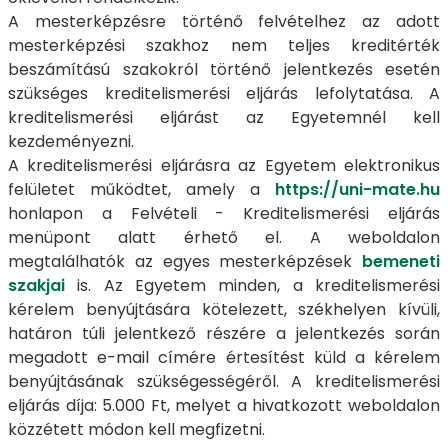
A mesterképzésre történő felvételhez az adott
mesterképzési szakhoz nem teljes kreditérték
beszámítású szakokról történő jelentkezés esetén
szükséges kreditelismerési eljárás lefolytatása. A
kreditelismerési eljárást az Egyetemnél kell
kezdeményezni.
A kreditelismerési eljárásra az Egyetem elektronikus
felületet működtet, amely a
https://uni-mate.hu
honlapon a Felvételi - Kreditelismerési eljárás
menüpont alatt érhető el. A weboldalon
megtalálhatók az egyes mesterképzések
bemeneti
szakjai
is. Az Egyetem minden, a kreditelismerési
kérelem benyújtására kötelezett, székhelyen kívüli,
határon túli jelentkező részére a jelentkezés során
megadott e-mail címére értesítést küld a kérelem
benyújtásának szükségességéről. A kreditelismerési
eljárás díja: 5.000 Ft, melyet a hivatkozott weboldalon
közzétett módon kell megfizetni.