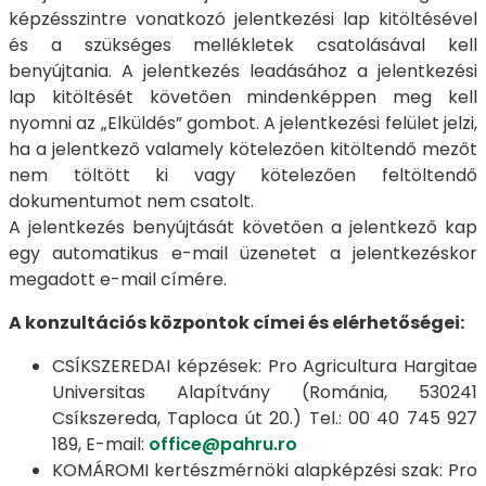
képzésszintre vonatkozó jelentkezési lap kitöltésével
és a szükséges mellékletek csatolásával kell
benyújtania. A jelentkezés leadásához a jelentkezési
lap kitöltését követően mindenképpen meg kell
nyomni az „Elküldés” gombot. A jelentkezési felület jelzi,
ha a jelentkező valamely kötelezően kitöltendő mezőt
nem töltött ki vagy kötelezően feltöltendő
dokumentumot nem csatolt.
A jelentkezés benyújtását követően a jelentkező kap
egy automatikus e-mail üzenetet a jelentkezéskor
megadott e-mail címére.
A konzultációs központok címei és elérhetőségei:
CSÍKSZEREDAI képzések: Pro Agricultura Hargitae
Universitas Alapítvány (Románia, 530241
Csíkszereda, Taploca út 20.) Tel.: 00 40 745 927
189, E-mail:
office@pahru.ro
KOMÁROMI kertészmérnöki alapképzési szak: Pro