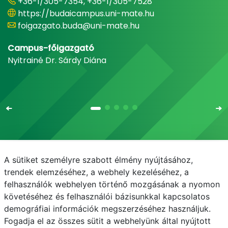
+36-1/305-7354, +36-1/305-7528
https://budaicampus.uni-mate.hu
foigazgato.buda@uni-mate.hu
Campus-főigazgató
Nyitrainé Dr. Sárdy Diána
A sütiket személyre szabott élmény nyújtásához,
Email
Telefonkönyv
NEPTUN
E-learning
trendek elemzéséhez, a webhely kezeléséhez, a
felhasználók webhelyen történő mozgásának a nyomon
Médiaközpont
Informatikai Igazgatóság
követéséhez és felhasználói bázisunkkal kapcsolatos
demográfiai információk megszerzéséhez használjuk.
Adatvédelem
Fogadja el az összes sütit a webhelyünk által nyújtott