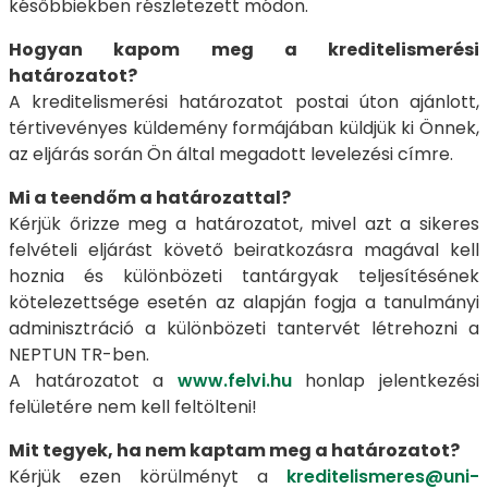
későbbiekben részletezett módon.
Hogyan kapom meg a kreditelismerési
határozatot?
A kreditelismerési határozatot postai úton ajánlott,
tértivevényes küldemény formájában küldjük ki Önnek,
az eljárás során Ön által megadott levelezési címre.
Mi a teendőm a határozattal?
Kérjük őrizze meg a határozatot, mivel azt a sikeres
felvételi eljárást követő beiratkozásra magával kell
hoznia és különbözeti tantárgyak teljesítésének
kötelezettsége esetén az alapján fogja a tanulmányi
adminisztráció a különbözeti tantervét létrehozni a
NEPTUN TR-ben.
A határozatot a
www.felvi.hu
honlap jelentkezési
felületére nem kell feltölteni!
Mit tegyek, ha nem kaptam meg a határozatot?
Kérjük ezen körülményt a
kreditelismeres@uni-