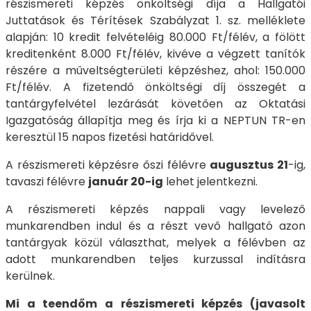
részismereti képzés önköltségi díja a Hallgatói
Juttatások és Térítések Szabályzat 1. sz. melléklete
alapján: 10 kredit felvételéig 80.000 Ft/félév, a fölött
kreditenként 8.000 Ft/félév, kivéve a végzett tanítók
részére a műveltségterületi képzéshez, ahol: 150.000
Ft/félév. A fizetendő önköltségi díj összegét a
tantárgyfelvétel lezárását követően az Oktatási
Igazgatóság állapítja meg és írja ki a NEPTUN TR-en
keresztül 15 napos fizetési határidővel.
A részismereti képzésre őszi félévre
augusztus 21
-ig,
tavaszi félévre
január 20-ig
lehet jelentkezni.
A részismereti képzés nappali vagy levelező
munkarendben indul és a részt vevő hallgató azon
tantárgyak közül választhat, melyek a félévben az
adott munkarendben teljes kurzussal indításra
kerülnek.
Mi a teendőm a részismereti képzés (javasolt