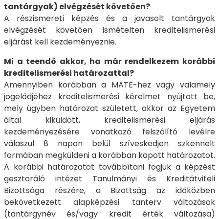
tantárgyak) elvégzését követően?
A részismereti képzés és a javasolt tantárgyak
elvégzését követően ismételten kreditelismerési
eljárást kell kezdeményeznie.
Mi a teendő akkor, ha már rendelkezem korábbi
kreditelismerési határozattal?
Amennyiben korábban a MATE-hez vagy valamely
jogelődjéhez kreditelismerési kérelmet nyújtott be,
mely ügyben határozat született, akkor az Egyetem
által kiküldött, kreditelismerési eljárás
kezdeményezésére vonatkozó felszólító levélre
válaszul 8 napon belül szíveskedjen szkennelt
formában megküldeni a korábban kapott határozatot.
A korábbi határozatot továbbítani fogjuk a képzést
gesztoráló intézet Tanulmányi és Kreditátviteli
Bizottsága részére, a Bizottság az időközben
bekövetkezett alapképzési tanterv változások
(tantárgynév és/vagy kredit érték változása)