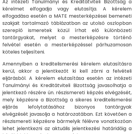
Az intézeti Tanulmányi és Kreditátviteli Bizottság a
kérelmet elfogadja vagy elutasítja. A kérelem
elfogadása esetén a MATE mesterképzései bemeneti
szakjait tartalmazó táblázatban az utolsó oszlopban
szereplő ismeretek közül írhat elő különbözeti
tantárgyakat, melyet a mesterképzésre történő
felvétel esetén a mesterképzéssel párhuzamosan
köteles teljesíteni.
Amennyiben a kreditelismerési kérelem elutasításra
kerül, akkor a jelentkezőt ki kell zárni a felvételi
eljárásból. A kérelem elutasítása esetén az intézeti
Tanulmányi és Kreditátviteli Bizottság javasolhatja a
jelentkező részére ún. részismereti képzés elvégzését,
mely képzésre a Bizottság a sikeres kreditelismerési
eljárás lefolytatásához bizonyos tantárgyak
elvégzését javasolja a határozatában. Ezt követően a
részismereti képzésre bármelyik félévre vonatkozóan
lehet jelentkezni az aktuális jelentkezési határidőig a