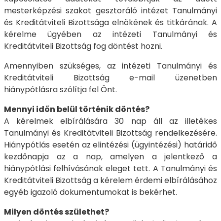
mesterképzési szakot gesztoráló intézet Tanulmányi
és Kreditátviteli Bizottsága elnökének és titkárának. A
kérelme ügyében az intézeti Tanulmányi és
Kreditátviteli Bizottság fog döntést hozni.
Amennyiben szükséges, az intézeti Tanulmányi és
Kreditátviteli Bizottság e-mail üzenetben
hiánypótlásra szólítja fel Önt.
Mennyi időn belül történik döntés?
A kérelmek elbírálására 30 nap áll az illetékes
Tanulmányi és Kreditátviteli Bizottság rendelkezésére.
Hiánypótlás esetén az elintézési (ügyintézési) határidő
kezdőnapja az a nap, amelyen a jelentkező a
hiánypótlási felhívásának eleget tett. A Tanulmányi és
Kreditátviteli Bizottság a kérelem érdemi elbírálásához
egyéb igazoló dokumentumokat is bekérhet.
Milyen döntés születhet?