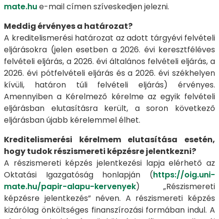
mate.hu
e-mail címen szíveskedjen jelezni.
Meddig érvényes a határozat?
A kreditelismerési határozat az adott tárgyévi felvételi
eljárásokra (jelen esetben a 2026. évi keresztféléves
felvételi eljárás, a 2026. évi általános felvételi eljárás, a
2026. évi pótfelvételi eljárás és a 2026. évi székhelyen
kívüli, határon túli felvételi eljárás) érvényes.
Amennyiben a Kérelmező kérelme az egyik felvételi
eljárásban elutasításra került, a soron következő
eljárásban újabb kérelemmel élhet.
Kreditelismerési kérelmem elutasítása esetén,
hogy tudok részismereti képzésre jelentkezni?
A részismereti képzés jelentkezési lapja elérhető az
Oktatási Igazgatóság honlapján (
https://oig.uni-
mate.hu/papir-alapu-kervenyek
) „Részismereti
képzésre jelentkezés” néven. A részismereti képzés
kizárólag önköltséges finanszírozási formában indul. A