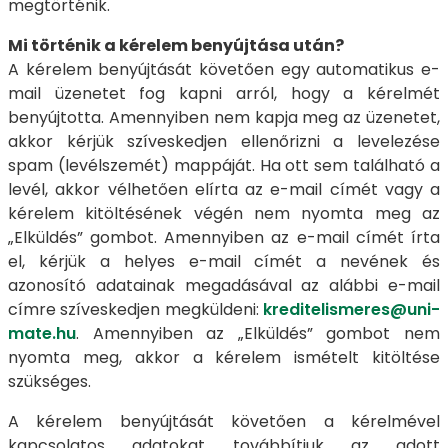
megtörténik.
Mi történik a kérelem benyújtása után?
A kérelem benyújtását követően egy automatikus e-
mail üzenetet fog kapni arról, hogy a kérelmét
benyújtotta. Amennyiben nem kapja meg az üzenetet,
akkor kérjük szíveskedjen ellenőrizni a levelezése
spam (levélszemét) mappáját. Ha ott sem található a
levél, akkor vélhetően elírta az e-mail címét vagy a
kérelem kitöltésének végén nem nyomta meg az
„Elküldés” gombot. Amennyiben az e-mail címét írta
el, kérjük a helyes e-mail címét a nevének és
azonosító adatainak megadásával az alábbi e-mail
címre szíveskedjen megküldeni:
kreditelismeres@uni-
mate.hu
. Amennyiben az „Elküldés” gombot nem
nyomta meg, akkor a kérelem ismételt kitöltése
szükséges.
A kérelem benyújtását követően a kérelmével
kapcsolatos adatokat továbbítjuk az adott