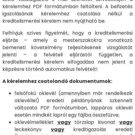
kérelemhez PDF formátumban feltölteni. A befizetés
igazolásának kérelemhez csatolása nélkül a
kreditelismerési kérelem nem nyújtható be.
Felhívjuk szíves figyelmét, hogy a kreditelismerési
eljárás – amely a mesterszakokra vonatkozó
bemeneti követelmény teljesítésének vizsgálatát
jelenti – a felvételi eljárástól független, a
kreditelismerési kérelem elfogadása nem jelent a
képzésre történő automatikus felvételt!
A kérelemhez csatolandó dokumentumok:
felsőfokú oklevél (amennyiben már rendelkezik
oklevéllel) eredeti példányának szkennelt
változata PDF formátumban, lappáros oklevél
esetén mindkét lapról egy fájlba összefűzve;
oklevélmelléklet
vagy
törzslap kivonat
vagy
leckekönyv
vagy
kreditigazolás eredeti