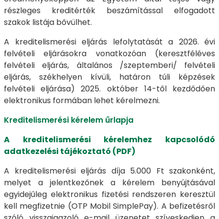
részleges kreditérték beszámítással elfogadott
szakok listája bővülhet.
A kreditelismerési eljárás lefolytatását a 2026. évi
felvételi eljárásokra vonatkozóan (keresztféléves
felvételi eljárás, általános /szeptemberi/ felvételi
eljárás, székhelyen kívüli, határon túli képzések
felvételi eljárása) 2025. október 14-től kezdődően
elektronikus formában lehet kérelmezni.
Kreditelismerési kérelem űrlapja
A kreditelismerési kérelemhez kapcsolódó
adatkezelési tájékoztató (PDF)
A kreditelismerési eljárás díja 5.000 Ft szakonként,
melyet a jelentkezőnek a kérelem benyújtásával
egyidejűleg elektronikus fizetési rendszeren keresztül
kell megfizetnie (OTP Mobil SimplePay). A befizetésről
szóló visszaigazoló e-mail üzenetet szíveskedjen a