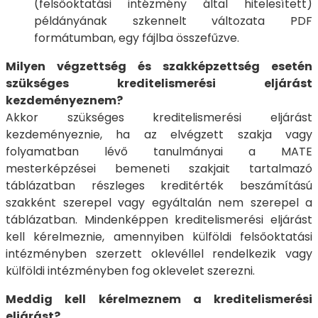
(felsőoktatási intézmény által hitelesített)
példányának szkennelt változata PDF
formátumban, egy fájlba összefűzve.
Milyen végzettség és szakképzettség esetén
szükséges kreditelismerési eljárást
kezdeményeznem?
Akkor szükséges kreditelismerési eljárást
kezdeményeznie, ha az elvégzett szakja vagy
folyamatban lévő tanulmányai a MATE
mesterképzései bemeneti szakjait tartalmazó
táblázatban részleges kreditérték beszámítású
szakként szerepel vagy egyáltalán nem szerepel a
táblázatban. Mindenképpen kreditelismerési eljárást
kell kérelmeznie, amennyiben külföldi felsőoktatási
intézményben szerzett oklevéllel rendelkezik vagy
külföldi intézményben fog oklevelet szerezni.
Meddig kell kérelmeznem a kreditelismerési
eljárást?