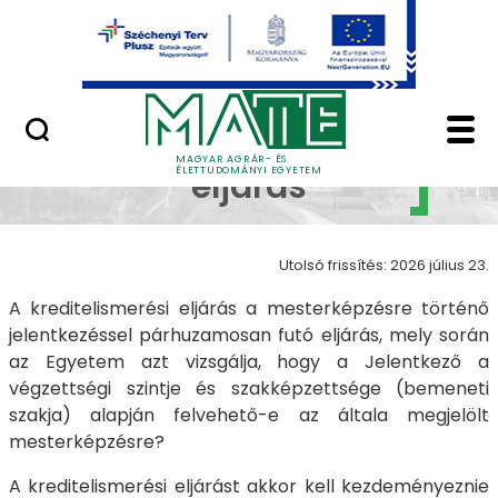
Ugrás a fő tartalomhoz
Minőségügy
Kreditelismerési eljá
Kreditelismerési
MAGYAR AGRÁR- ÉS
ÉLETTUDOMÁNYI EGYETEM
eljárás
Utolsó frissítés: 2026 július 23.
A kreditelismerési eljárás a mesterképzésre történő
jelentkezéssel párhuzamosan futó eljárás, mely során
az Egyetem azt vizsgálja, hogy a Jelentkező a
végzettségi szintje és szakképzettsége (bemeneti
szakja) alapján felvehető-e az általa megjelölt
mesterképzésre?
A kreditelismerési eljárást akkor kell kezdeményeznie