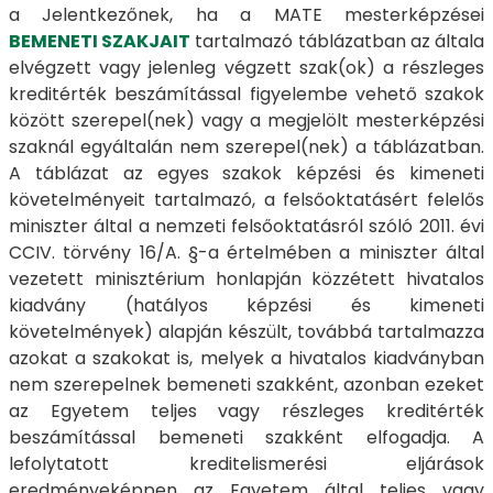
a Jelentkezőnek, ha a MATE mesterképzései
BEMENETI SZAKJAIT
tartalmazó táblázatban az általa
elvégzett vagy jelenleg végzett szak(ok) a részleges
kreditérték beszámítással figyelembe vehető szakok
között szerepel(nek) vagy a megjelölt mesterképzési
szaknál egyáltalán nem szerepel(nek) a táblázatban.
A táblázat az egyes szakok képzési és kimeneti
követelményeit tartalmazó, a felsőoktatásért felelős
miniszter által a nemzeti felsőoktatásról szóló 2011. évi
CCIV. törvény 16/A. §-a értelmében a miniszter által
vezetett minisztérium honlapján közzétett hivatalos
kiadvány (hatályos képzési és kimeneti
követelmények) alapján készült, továbbá tartalmazza
azokat a szakokat is, melyek a hivatalos kiadványban
nem szerepelnek bemeneti szakként, azonban ezeket
az Egyetem teljes vagy részleges kreditérték
beszámítással bemeneti szakként elfogadja. A
lefolytatott kreditelismerési eljárások
eredményeképpen az Egyetem által teljes vagy