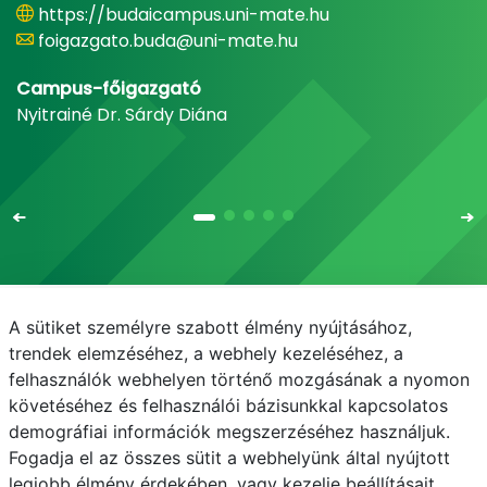
https://budaicampus.uni-mate.hu
foigazgato.buda@uni-mate.hu
Campus-főigazgató
Nyitrainé Dr. Sárdy Diána
A sütiket személyre szabott élmény nyújtásához,
Email
Telefonkönyv
NEPTUN
E-learning
trendek elemzéséhez, a webhely kezeléséhez, a
felhasználók webhelyen történő mozgásának a nyomon
Médiaközpont
Informatikai Igazgatóság
követéséhez és felhasználói bázisunkkal kapcsolatos
demográfiai információk megszerzéséhez használjuk.
Adatvédelem
Fogadja el az összes sütit a webhelyünk által nyújtott
legjobb élmény érdekében, vagy kezelje beállításait.