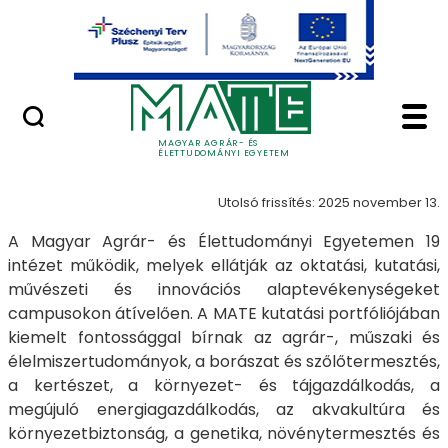
Ugrás a fő tartalomhoz
Minőségügy
Intézetek - Magyar A
Intézetek
MAGYAR AGRÁR- ÉS
ÉLETTUDOMÁNYI EGYETEM
Utolsó frissítés: 2025 november 13.
A Magyar Agrár- és Élettudományi Egyetemen 19
intézet működik, melyek ellátják az oktatási, kutatási,
művészeti és innovációs alaptevékenységeket
campusokon átívelően. A MATE kutatási portfóliójában
kiemelt fontossággal bírnak az agrár-, műszaki és
élelmiszertudományok, a borászat és szőlőtermesztés,
a kertészet, a környezet- és tájgazdálkodás, a
megújuló energiagazdálkodás, az akvakultúra és
környezetbiztonság, a genetika, növénytermesztés és