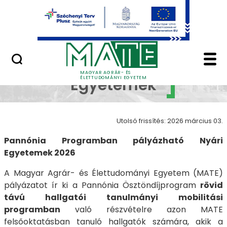
Ugrás a fő tartalomhoz
Minőségügy
Nyári Egyetemek - Ma
Nyári
MAGYAR AGRÁR- ÉS
ÉLETTUDOMÁNYI EGYETEM
Egyetemek
Utolsó frissítés: 2026 március 03.
Pannónia Programban pályázható Nyári
Egyetemek 2026
A Magyar Agrár- és Élettudományi Egyetem (MATE)
pályázatot ír ki a Pannónia Ösztöndíjprogram
rövid
távú hallgatói tanulmányi mobilitási
programban
való részvételre azon MATE
felsőoktatásban tanuló hallgatók számára, akik a