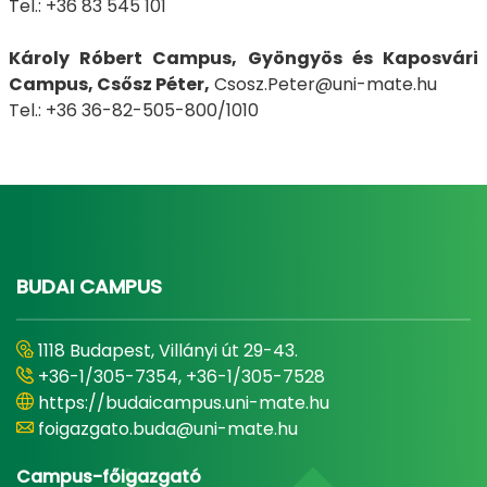
Tel.: +36 83 545 101
Károly Róbert Campus, Gyöngyös és Kaposvári
Campus, Csősz Péter,
Csosz.Peter@uni-mate.hu
​​​​​​​Tel.: +36 36-82-505-800/1010
BUDAI CAMPUS
1118 Budapest, Villányi út 29-43.
+36-1/305-7354, +36-1/305-7528
https://budaicampus.uni-mate.hu
foigazgato.buda@uni-mate.hu
Campus-főigazgató