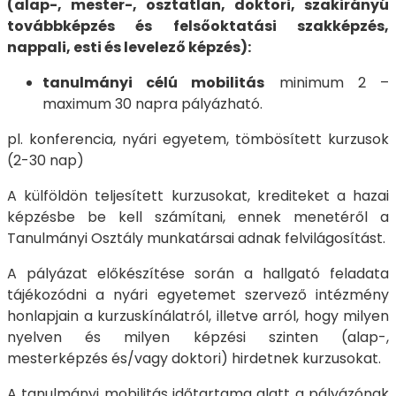
(alap-, mester-, osztatlan, doktori, szakirányú
továbbképzés és felsőoktatási szakképzés,
nappali, esti és levelező képzés):
tanulmányi célú mobilitás
minimum 2 –
maximum 30 napra pályázható.
pl. konferencia, nyári egyetem, tömbösített kurzusok
(2-30 nap)
A külföldön teljesített kurzusokat, krediteket a hazai
képzésbe be kell számítani, ennek menetéről a
Tanulmányi Osztály munkatársai adnak felvilágosítást.
A pályázat előkészítése során a hallgató feladata
tájékozódni a nyári egyetemet szervező intézmény
honlapjain a kurzuskínálatról, illetve arról, hogy milyen
nyelven és milyen képzési szinten (alap-,
mesterképzés és/vagy doktori) hirdetnek kurzusokat.
A tanulmányi mobilitás időtartama alatt a pályázónak