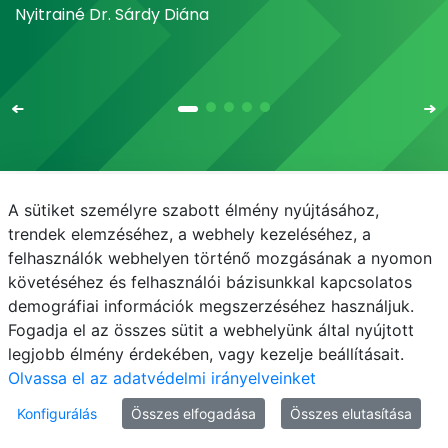
Nyitrainé Dr. Sárdy Diána
A sütiket személyre szabott élmény nyújtásához,
Email
Telefonkönyv
NEPTUN
E-learning
trendek elemzéséhez, a webhely kezeléséhez, a
felhasználók webhelyen történő mozgásának a nyomon
Médiaközpont
Informatikai Igazgatóság
követéséhez és felhasználói bázisunkkal kapcsolatos
demográfiai információk megszerzéséhez használjuk.
Adatvédelem
Fogadja el az összes sütit a webhelyünk által nyújtott
legjobb élmény érdekében, vagy kezelje beállításait.
Olvassa el az adatvédelmi irányelveinket
Konfigurálás
Összes elfogadása
Összes elutasítása
© MATE 2021