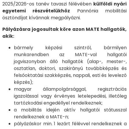
2025/2026-os tanév tavaszi félévében
külföldi nyári
egyetemi részvételükhöz
Pannónia mobilitási
ösztöndíjat kívánnak megpályázni.
Pályázásra jogosultak köre azon MATE hallgatók,
akik:
bármely képzési szintről, bármilyen
munkarendben az MATE-val hallgatói
jogviszonyban álló hallgatók (alap-, mester-,
osztatlan, doktori, szakirányú továbbképzés és
felsőoktatási szakképzés, nappali, esti és levelező
képzés);
magyar állampolgársággal, regisztrációs
igazolással vagy érvényes letelepedési, illetőleg
tartózkodási engedéllyel rendelkeznek;
a mobilitás idején aktív hallgatói státusszal
rendelkeznek a MATE-n;
pályázáskor min. 1 lezárt félévvel rendelkeznek a