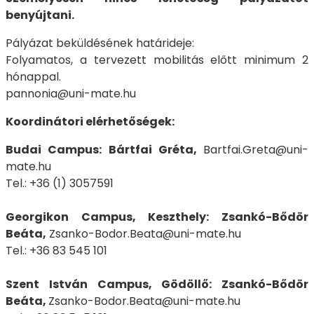
benyújtani.
Pályázat beküldésének határideje:
Folyamatos, a tervezett mobilitás előtt minimum 2
hónappal.
pannonia@uni-mate.hu
Koordinátori elérhetőségek:
Budai Campus: Bártfai Gréta,
Bartfai.Greta@uni-
mate.hu
Tel.: +36 (1) 3057591
Georgikon Campus, Keszthely: Zsankó-Bődör
Beáta,
Zsanko-Bodor.Beata@uni-mate.hu
Tel.: +36 83 545 101
Szent István Campus, Gödöllő: Zsankó-Bődör
Beáta,
Zsanko-Bodor.Beata@uni-mate.hu