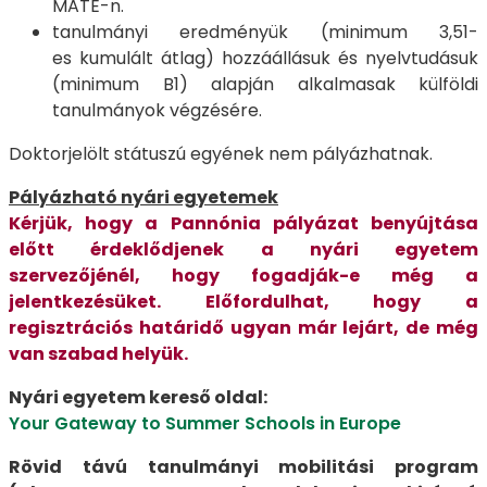
MATE-n.
tanulmányi eredményük (minimum 3,51-
es kumulált átlag) hozzáállásuk és nyelvtudásuk
(minimum B1) alapján alkalmasak külföldi
tanulmányok végzésére.
Doktorjelölt státuszú egyének nem pályázhatnak.
Pályázható nyári egyetemek
Kérjük, hogy a Pannónia pályázat benyújtása
előtt érdeklődjenek a nyári egyetem
szervezőjénél, hogy fogadják-e még a
jelentkezésüket. Előfordulhat, hogy a
regisztrációs határidő ugyan már lejárt, de még
van szabad helyük.
Nyári egyetem kereső oldal:
Your Gateway to Summer Schools in Europe
Rövid távú tanulmányi mobilitási program