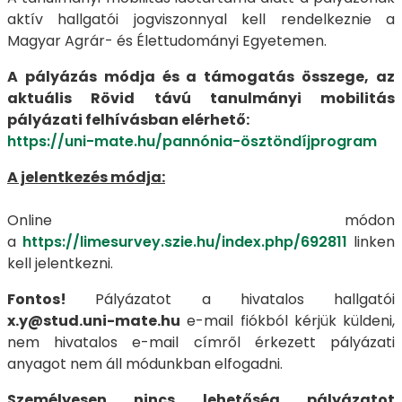
aktív hallgatói jogviszonnyal kell rendelkeznie a
Magyar Agrár- és Élettudományi Egyetemen.
A pályázás módja és a támogatás összege, az
aktuális Rövid távú tanulmányi mobilitás
pályázati felhívásban elérhető:
https://uni-mate.hu/pannónia-ösztöndíjprogram
A jelentkezés módja:
Online módon
a
https://limesurvey.szie.hu/index.php/692811
linken
kell jelentkezni.
Fontos!
Pályázatot a hivatalos hallgatói
x.y@stud.uni-mate.hu
e-mail fiókból kérjük küldeni,
nem hivatalos e-mail címről érkezett pályázati
anyagot nem áll módunkban elfogadni.
Személyesen nincs lehetőség pályázatot