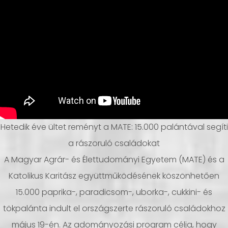
Hetedik éve ültet reményt a MATE: 15.000 palántával segíti
a rászoruló családokat
A Magyar Agrár- és Élettudományi Egyetem (MATE) és a
Katolikus Karitász együttműködésének köszönhetően
15.000 paprika-, paradicsom-, uborka-, cukkini- és
tökpalánta indult el országszerte rászoruló családokhoz
május 19-én. Az adományozási program célja, hogy