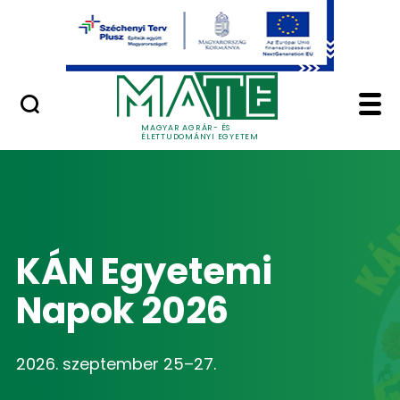
Ugrás a fő tartalomhoz
Minőségügy
Home - Magyar Agrár
MAGYAR AGRÁR- ÉS
ÉLETTUDOMÁNYI EGYETEM
KÁN Egyetemi
Napok 2026
2026. szeptember 25–27.