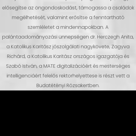
elősegítse az öngondoskodást, támogassa a családok
megélhetését, valamint erősítse a fenntartható
szemléletet a mindennapokban. A
palántaadományozási ünnepségen dr. Herczegh Anita,
a Katolikus Karitász jószolgálati nagykövete, Zagyva
Richárd, a Katolikus Karitász országos igazgatója és
Szabó István, a MATE digitalizációért és mesterséges
intelligenciáért felelős rektorhelyettese is részt vett a
Budatétényi Rózsakertben.