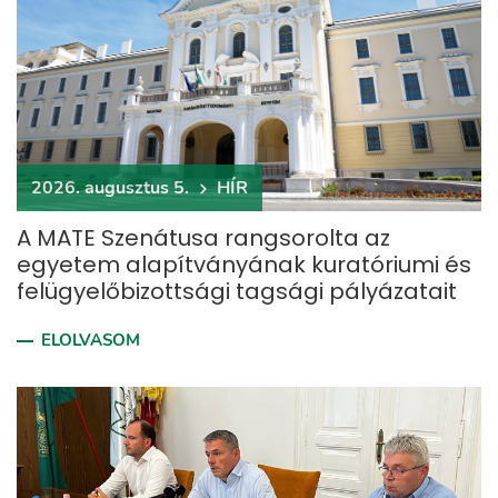
2026. augusztus 5.
HÍR
A MATE Szenátusa rangsorolta az
egyetem alapítványának kuratóriumi és
felügyelőbizottsági tagsági pályázatait
ELOLVASOM