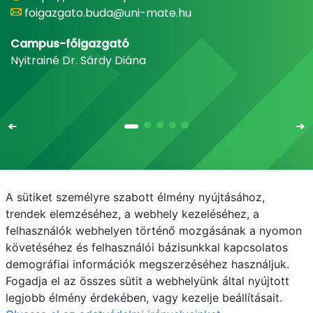
foigazgato.buda@uni-mate.hu
Campus-főigazgató
Nyitrainé Dr. Sárdy Diána
A sütiket személyre szabott élmény nyújtásához,
Email
Telefonkönyv
NEPTUN
E-learning
trendek elemzéséhez, a webhely kezeléséhez, a
felhasználók webhelyen történő mozgásának a nyomon
Médiaközpont
Informatikai Igazgatóság
követéséhez és felhasználói bázisunkkal kapcsolatos
demográfiai információk megszerzéséhez használjuk.
Adatvédelem
Fogadja el az összes sütit a webhelyünk által nyújtott
legjobb élmény érdekében, vagy kezelje beállításait.