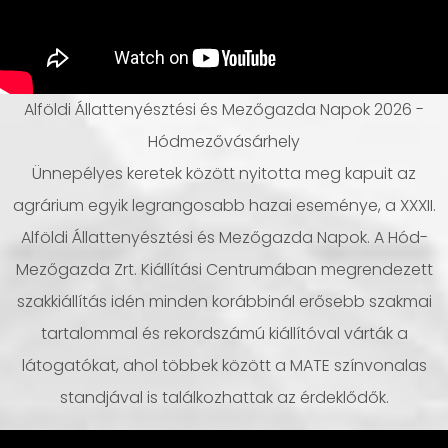
Alföldi Állattenyésztési és Mezőgazda Napok 2026 -
Hódmezővásárhely
Ünnepélyes keretek között nyitotta meg kapuit az
agrárium egyik legrangosabb hazai eseménye, a XXXII.
Alföldi Állattenyésztési és Mezőgazda Napok. A Hód-
Mezőgazda Zrt. Kiállítási Centrumában megrendezett
szakkiállítás idén minden korábbinál erősebb szakmai
tartalommal és rekordszámú kiállítóval várták a
látogatókat, ahol többek között a MATE színvonalas
standjával is találkozhattak az érdeklődők.