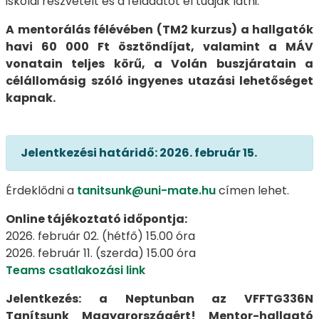
iskolai részvételt és a feladatot el tudják látni.
A mentorálás félévében (TM2 kurzus) a hallgatók
havi 60 000 Ft ösztöndíjat, valamint a MÁV
vonatain teljes körű, a Volán buszjáratain a
célállomásig szóló ingyenes utazási lehetőséget
kapnak.
Jelentkezési határidő: 2026. február 15.
Érdeklődni a
tanitsunk@uni-mate.hu
címen lehet.
Online tájékoztató időpontja:
2026. február 02. (hétfő) 15.00 óra
2026. február 11. (szerda) 15.00 óra
Teams csatlakozási link
Jelentkezés: a Neptunban az VFFTG336N
Tanítsunk Magyarországért! Mentor-hallgató