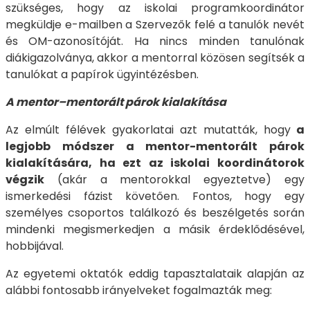
szükséges, hogy az iskolai programkoordinátor
megküldje e-mailben a Szervezők felé a tanulók nevét
és OM-azonosítóját. Ha nincs minden tanulónak
diákigazolványa, akkor a mentorral közösen segítsék a
tanulókat a papírok ügyintézésben.
A mentor–mentorált párok kialakítása
Az elmúlt félévek gyakorlatai azt mutatták, hogy
a
legjobb módszer a mentor-mentorált párok
kialakítására, ha ezt az iskolai koordinátorok
végzik
(akár a mentorokkal egyeztetve) egy
ismerkedési fázist követően. Fontos, hogy egy
személyes csoportos találkozó és beszélgetés során
mindenki megismerkedjen a másik érdeklődésével,
hobbijával.
Az egyetemi oktatók eddig tapasztalataik alapján az
alábbi fontosabb irányelveket fogalmazták meg: