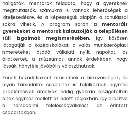
hallgatók, mentorok feladata, hogy a gyereknek
megmutassák, számukra is vannak lehetőségek a
kiteljesedésre, és a képességük alapján a tanulással
sokra vihetik. A program során
a mentorált
gyerekeket a mentorok kalauzolják a településen
túli izgalmak megismerésében
, így közösen
látogatják a középiskolákat, a valós munkaerőpiaci
ismereteket átadó vállalati nyílt napokat, az
állatkertet, a múzeumot annak érdekében, hogy
lássák, hányféle jövőből is választhatnak.
Ennek hozadékaként erősödnek a kisközösségek, és
olyan társadalmi csoportok is találkoznak egymás
problémáival, amelyek eddig gyakran elszigetelten
éltek egymás mellett az adott régiókban, így erősítve
a társadalmi felelősségvállalást az érintett
csoportokban.