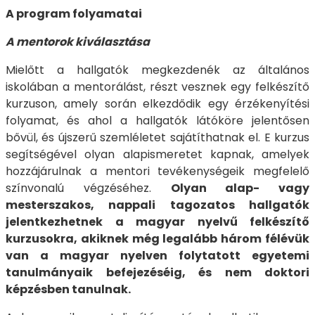
A program folyamatai
A mentorok kiválasztása
Mielőtt a hallgatók megkezdenék az általános
iskolában a mentorálást, részt vesznek egy felkészítő
kurzuson, amely során elkezdődik egy érzékenyítési
folyamat, és ahol a hallgatók látóköre jelentősen
bővül, és újszerű szemléletet sajátíthatnak el. E kurzus
segítségével olyan alapismeretet kapnak, amelyek
hozzájárulnak a mentori tevékenységeik megfelelő
színvonalú végzéséhez.
Olyan alap- vagy
mesterszakos, nappali tagozatos hallgatók
jelentkezhetnek a magyar nyelvű felkészítő
kurzusokra, akiknek még legalább három félévük
van a magyar nyelven folytatott egyetemi
tanulmányaik befejezéséig, és nem doktori
képzésben tanulnak.