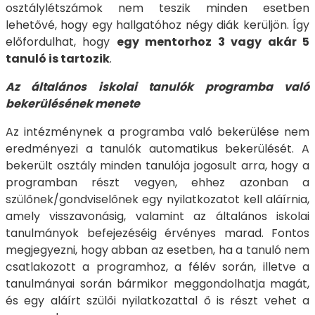
osztálylétszámok nem teszik minden esetben
lehetővé, hogy egy hallgatóhoz négy diák kerüljön. Így
előfordulhat, hogy
egy mentorhoz 3 vagy akár 5
tanuló is tartozik
.
Az általános iskolai tanulók programba való
bekerülésének menete
Az intézménynek a programba való bekerülése nem
eredményezi a tanulók automatikus bekerülését. A
bekerült osztály minden tanulója jogosult arra, hogy a
programban részt vegyen, ehhez azonban a
szülőnek/gondviselőnek egy nyilatkozatot kell aláírnia,
amely visszavonásig, valamint az általános iskolai
tanulmányok befejezéséig érvényes marad. Fontos
megjegyezni, hogy abban az esetben, ha a tanuló nem
csatlakozott a programhoz, a félév során, illetve a
tanulmányai során bármikor meggondolhatja magát,
és egy aláírt szülői nyilatkozattal ő is részt vehet a