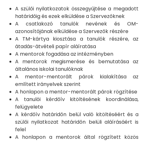
A szülői nyilatkozatok összegyűjtése a megadott
határidőig és ezek elküldése a Szervezőknek
A csatlakozó tanulók nevének és OM-
azonosítójának elküldése a Szervezők részére
A TM-kártya kiosztása a tanulók részére, az
átadás-átvételi papír aláíratása
A mentorok fogadása az intézményben
A mentorok megismerése és bemutatása az
általános iskolai tanulóknak
A mentor-mentorált párok kialakítása az
említett irányelvek szerint
A honlapon a mentor-mentorált párok rögzítése
A tanulói kérdőív kitöltésének koordinálása,
felügyelete
A kérdőív határidőn belül való kitöltéséért és a
szülői nyilatkozat határidőn belüli aláírásáért is
felel
A honlapon a mentorok által rögzített közös