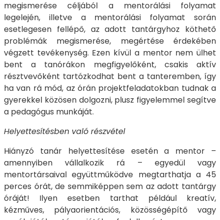
megismerése céljából a mentorálási folyamat
legelején, illetve a mentorálási folyamat során
esetlegesen fellépő, az adott tantárgyhoz köthető
problémák megismerése, megértése érdekében
végzett tevékenység. Ezen kívül a mentor nem ülhet
bent a tanórákon megfigyelőként, csakis aktív
résztvevőként tartózkodhat bent a tanteremben, így
ha van rá mód, az órán projektfeladatokban tudnak a
gyerekkel közösen dolgozni, plusz figyelemmel segítve
a pedagógus munkáját.
Helyettesítésben való részvétel
Hiányzó tanár helyettesítése esetén a mentor –
amennyiben vállalkozik rá – egyedül vagy
mentortársaival együttműködve megtarthatja a 45
perces órát, de semmiképpen sem az adott tantárgy
óráját! Ilyen esetben tarthat például kreatív,
kézműves, pályaorientációs, közösségépítő vagy