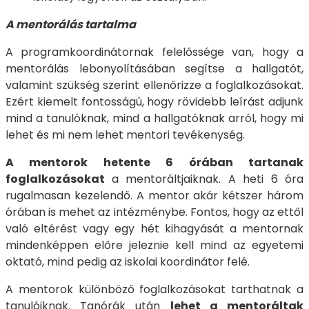
A mentorálás tartalma
A programkoordinátornak felelőssége van, hogy a
mentorálás lebonyolításában segítse a hallgatót,
valamint szükség szerint ellenőrizze a foglalkozásokat.
Ezért kiemelt fontosságú, hogy rövidebb leírást adjunk
mind a tanulóknak, mind a hallgatóknak arról, hogy mi
lehet és mi nem lehet mentori tevékenység.
A mentorok hetente 6 órában tartanak
foglalkozásokat
a mentoráltjaiknak. A heti 6 óra
rugalmasan kezelendő. A mentor akár kétszer három
órában is mehet az intézménybe. Fontos, hogy az ettől
való eltérést vagy egy hét kihagyását a mentornak
mindenképpen előre jeleznie kell mind az egyetemi
oktató, mind pedig az iskolai koordinátor felé.
A mentorok különböző foglalkozásokat tarthatnak a
tanulóiknak. Tanórák után
lehet a mentoráltak