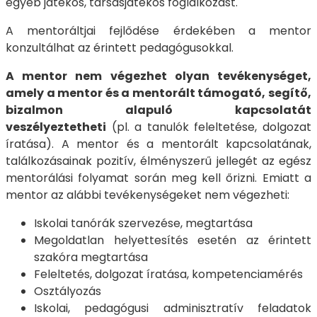
egyéb játékos, társasjátékos foglalkozást.
A mentoráltjai fejlődése érdekében a mentor
konzultálhat az érintett pedagógusokkal.
A mentor nem végezhet olyan tevékenységet,
amely a mentor és a mentorált támogató, segítő,
bizalmon alapuló kapcsolatát
veszélyeztetheti
(pl. a tanulók feleltetése, dolgozat
íratása). A mentor és a mentorált kapcsolatának,
találkozásainak pozitív, élményszerű jellegét az egész
mentorálási folyamat során meg kell őrizni. Emiatt a
mentor az alábbi tevékenységeket nem végezheti:
Iskolai tanórák szervezése, megtartása
Megoldatlan helyettesítés esetén az érintett
szakóra megtartása
Feleltetés, dolgozat íratása, kompetenciamérés
Osztályozás
Iskolai, pedagógusi adminisztratív feladatok