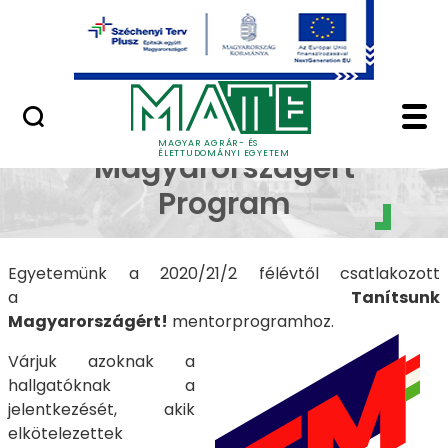
Ugrás a fő tartalomhoz
Minőségügy
Tanítsunk Magyarorsz
Tanítsunk
MAGYAR AGRÁR- ÉS
ÉLETTUDOMÁNYI EGYETEM
Magyarországért
Program
Egyetemünk a 2020/21/2 félévtől csatlakozott
a
Tanítsunk
Magyarországért!
mentorprogramhoz.
Várjuk azoknak a
hallgatóknak a
jelentkezését, akik
elkötelezettek