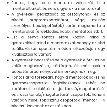
Fontos, hogy ne a mentorok válasszák ki a
mentoráltjaikat, és ne is a gyerek a mentorukat.
A gyerekek beosztását az osztályfőnök és az
iskolai programkoordinátor végzi, miután
személyes beszélgetés(ek) során megismerte a
mentorokat (érdeklődés, hobbi, mentalitás stb.).
Ezt a tényt fontos előre közölni mind a
gyerekekkel, mind a mentorokkal, nehogy az első
találkozáskor spontán módon elkezdődjön egy
kiválasztási folyamat.
A gyerekek beosztása ne a gyerekek előtt (és ne
velük megbeszélve) történjen, ők már csak a
beosztás eredményével ismerkedjenek meg.
Fontos arra törekedni, hogy a mentorok sokszínű
gyermekcsoporttal foglalkozzanak, tehát ne
kerüljenek kialakításra „jó tanuló/magatartású”
és „rossz tanuló/magatartású” csoportok, hanem
valóban minél többszínű csoportok (mentor + 4
iskolás) legyenek az osztályban.