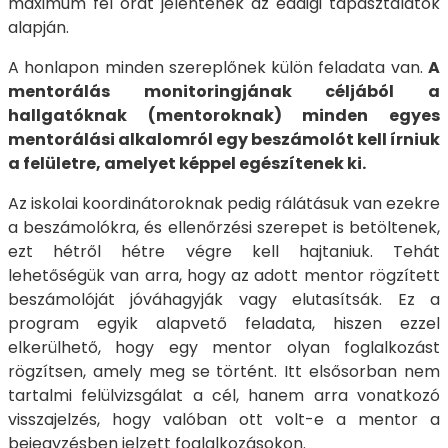
maximum fél órát jelentenek az eddigi tapasztalatok
alapján.
A honlapon minden szereplőnek külön feladata van.
A
mentorálás monitoringjának céljából a
hallgatóknak (mentoroknak) minden egyes
mentorálási alkalomról egy beszámolót kell írniuk
a felületre, amelyet képpel egészítenek ki.
Az iskolai koordinátoroknak pedig rálátásuk van ezekre
a beszámolókra, és ellenőrzési szerepet is betöltenek,
ezt hétről hétre végre kell hajtaniuk. Tehát
lehetőségük van arra, hogy az adott mentor rögzített
beszámolóját jóváhagyják vagy elutasítsák. Ez a
program egyik alapvető feladata, hiszen ezzel
elkerülhető, hogy egy mentor olyan foglalkozást
rögzítsen, amely meg se történt. Itt elsősorban nem
tartalmi felülvizsgálat a cél, hanem arra vonatkozó
visszajelzés, hogy valóban ott volt-e a mentor a
bejegyzésben jelzett foglalkozásokon.