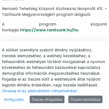
Nemzeti Tehetség Központ Közhasznú Nonprofit Kft. –
Tanítsunk Magyarországért program dolgozói
A program központi
honlapja:
https://www.tanitsunk.hu/hu
A Tanítsunk Magyarországért Program (TM1 és
A sütiket személyre szabott élmény nyújtásához,
TM2 kurzus) jelentkezési határideje az őszi
trendek elemzéséhez, a webhely kezeléséhez, a
tárgyfelvételi időszak vége.
felhasználók webhelyen történő mozgásának a nyomon
követéséhez és felhasználói bázisunkkal kapcsolatos
demográfiai információk megszerzéséhez használjuk.
Fogadja el az összes sütit a webhelyünk által nyújtott
Még nem tájékozódtál, mi is ez?
legjobb élmény érdekében, vagy kezelje beállításait.
Katt ide:
https://www.tanitsunk.hu/hu
Olvassa el az adatvédelmi irányelveinket
Konfigurálás
Összes elfogadása
Összes elutasítása