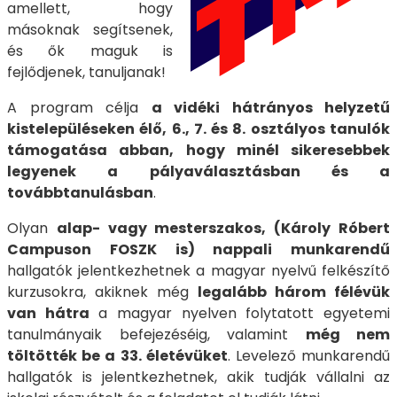
amellett, hogy
másoknak segítsenek,
és ők maguk is
fejlődjenek, tanuljanak!
A program célja
a vidéki hátrányos helyzetű
kistelepüléseken élő, 6., 7. és 8. osztályos tanulók
támogatása abban, hogy minél sikeresebbek
legyenek a pályaválasztásban és a
továbbtanulásban
.
Olyan
alap- vagy mesterszakos, (Károly Róbert
Campuson FOSZK is) nappali munkarendű
hallgatók jelentkezhetnek a magyar nyelvű felkészítő
kurzusokra, akiknek még
legalább három félévük
van hátra
a magyar nyelven folytatott egyetemi
tanulmányaik befejezéséig, valamint
még nem
töltötték be a 33. életévüket
. Levelező munkarendű
hallgatók is jelentkezhetnek, akik tudják vállalni az