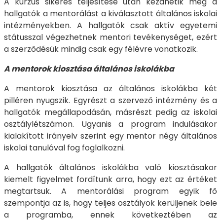
A kurzus sikeres teljesítése után kezdhetik meg a
hallgatók a mentorálást a kiválasztott általános iskolai
intézményekben. A hallgatók csak aktív egyetemi
státusszal végezhetnek mentori tevékenységet, ezért
a szerződésük mindig csak egy félévre vonatkozik.
A mentorok kiosztása általános iskolákba
A mentorok kiosztása az általános iskolákba két
pilléren nyugszik. Egyrészt a szervező intézmény és a
hallgatók megállapodásán, másrészt pedig az iskolai
osztálylétszámon. Ugyanis a program indulásakor
kialakított irányelv szerint egy mentor négy általános
iskolai tanulóval fog foglalkozni.
A hallgatók általános iskolákba való kiosztásakor
kiemelt figyelmet fordítunk arra, hogy ezt az értéket
megtartsuk. A mentorálási program egyik fő
szempontja az is, hogy teljes osztályok kerüljenek bele
a programba, ennek következtében az