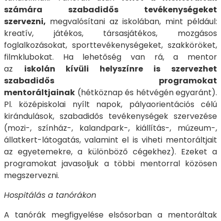
számára szabadidős tevékenységeket
szervezni,
megvalósítani az iskolában, mint például:
kreatív, játékos, társasjátékos, mozgásos
foglalkozásokat, sporttevékenységeket, szakköröket,
filmklubokat. Ha lehetőség van rá, a mentor
az
iskolán kívüli helyszínre is szervezhet
szabadidős programokat
mentoráltjainak
(hétköznap és hétvégén egyaránt).
Pl. középiskolai nyílt napok, pályaorientációs célú
kirándulások, szabadidős tevékenységek szervezése
(mozi-, színház-, kalandpark-, kiállítás-, múzeum-,
állatkert-látogatás, valamint el is viheti mentoráltjait
az egyetemekre, a különböző cégekhez). Ezeket a
programokat javasoljuk a többi mentorral közösen
megszervezni.
Hospitálás a tanórákon
A tanórák megfigyelése elsősorban a mentoráltak