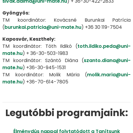
sivak.dalma@uni-mate.hu
) + 36-30-422-2833
Gyöngyös:
TM koordinátor: Kovácsné Burunkai Patrícia
(
burunkai.patricia@uni-mate.hu
) +36 30 119-7504
Kaposvár, Keszthely:
TM koordinátor: Tóth Ildikó (
toth.ildiko.peda@uni-
mate.hu
) + 36-30-503-1983
TM koordinátor: Szántó Diána (
szanto.diana@uni-
mate.hu
) +36-30-945-1531
TM koordinátor: Molik Mária (
molik.maria@uni-
mate.hu
) +36-70-614-7805
Legutóbbi programjaink:
Élménydús nappal folytatódott a Tanítsunk