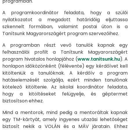
programban.
A programkoordinátor feladata, hogy a szülői
nyilatkozatot a megadott határidőig eljuttassa
szkennelt formában, valamint postai úton is a
Tanítsunk Magyarországért program szervezőihez.
A programban részt vevő tanulók kapnak egy
felhasználói profilt a Tanítsunk Magyarországért
program hivatalos honlapjához (
www.tanitsunk.hu
). A
honlapon időközönként (félévente) egy kérdőívet kell
kitölteniük a tanulóknak. A kérdőív a program
hatáselemzését szolgálja, ezért minden tanulónak
kötelező kitöltenie. Az iskolai koordinátor feladata,
hogy a kitöltéseket felügyelje, és géptermet
biztosítson ehhez.
Mind a mentorok, mind pedig a mentoráltak kapnak
egy TM-kártyát, amely ingyenes utazási lehetőséget
biztosít nekik a VOLÁN és a MÁV járatain. Ehhez