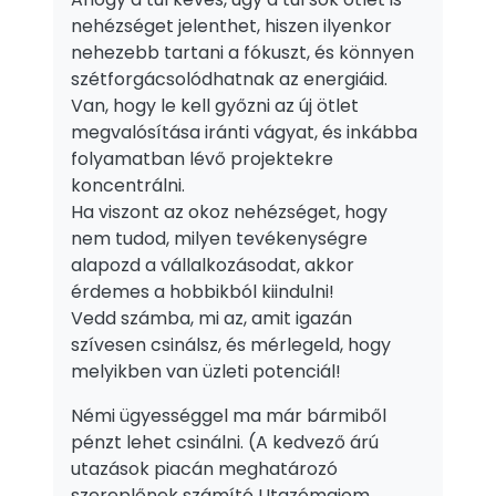
nehézséget jelenthet, hiszen ilyenkor
nehezebb tartani a fókuszt, és könnyen
szétforgácsolódhatnak az energiáid.
Van, hogy le kell győzni az új ötlet
megvalósítása iránti vágyat, és inkábba
folyamatban lévő projektekre
koncentrálni.
Ha viszont az okoz nehézséget, hogy
nem tudod, milyen tevékenységre
alapozd a vállalkozásodat, akkor
érdemes a hobbikból kiindulni!
Vedd számba, mi az, amit igazán
szívesen csinálsz, és mérlegeld, hogy
melyikben van üzleti potenciál!
Némi ügyességgel ma már bármiből
pénzt lehet csinálni. (A kedvező árú
utazások piacán meghatározó
szereplőnek számító Utazómajom