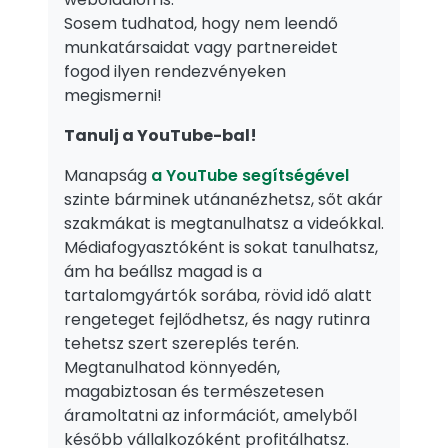
Sosem tudhatod, hogy nem leendő
munkatársaidat vagy partnereidet
fogod ilyen rendezvényeken
megismerni!
Tanulj a YouTube-bal!
Manapság
a YouTube segítségével
szinte bárminek utánanézhetsz, sőt akár
szakmákat is megtanulhatsz a videókkal.
Médiafogyasztóként is sokat tanulhatsz,
ám ha beállsz magad is a
tartalomgyártók sorába, rövid idő alatt
rengeteget fejlődhetsz, és nagy rutinra
tehetsz szert szereplés terén.
Megtanulhatod könnyedén,
magabiztosan és természetesen
áramoltatni az információt, amelyből
később vállalkozóként profitálhatsz.