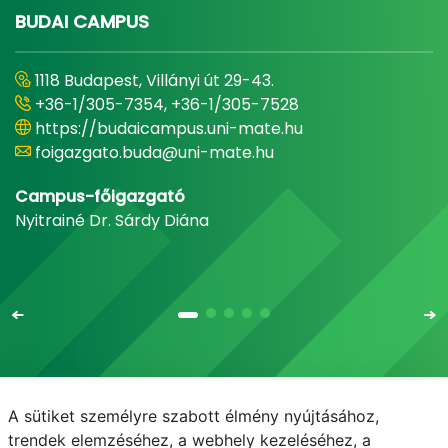
BUDAI CAMPUS
1118 Budapest, Villányi út 29-43.
+36-1/305-7354, +36-1/305-7528
https://budaicampus.uni-mate.hu
foigazgato.buda@uni-mate.hu
Campus-főigazgató
Nyitrainé Dr. Sárdy Diána
A sütiket személyre szabott élmény nyújtásához,
Email
Telefonkönyv
NEPTUN
E-learning
trendek elemzéséhez, a webhely kezeléséhez, a