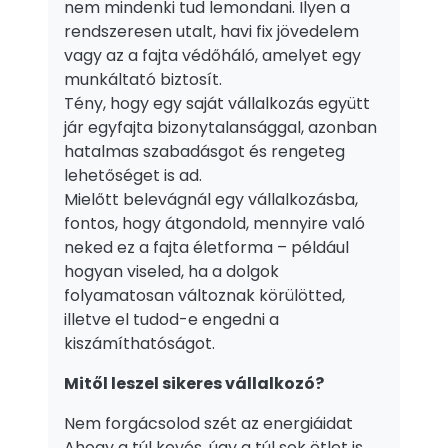
nem mindenki tud lemondani. Ilyen a
rendszeresen utalt, havi fix jövedelem
vagy az a fajta védőháló, amelyet egy
munkáltató biztosít.
Tény, hogy egy saját vállalkozás együtt
jár egyfajta bizonytalansággal, azonban
hatalmas szabadásgot és rengeteg
lehetőséget is ad.
Mielőtt belevágnál egy vállalkozásba,
fontos, hogy átgondold, mennyire való
neked ez a fajta életforma – például
hogyan viseled, ha a dolgok
folyamatosan változnak körülötted,
illetve el tudod-e engedni a
kiszámíthatóságot.
Mitől leszel sikeres vállalkozó?
Nem forgácsolod szét az energiáidat
Ahogy a túl kevés, úgy a túl sok ötlet is