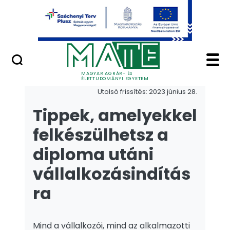
Ugrás a fő tartalomhoz
Minőségügy
hirek - Magyar Agrár
Hírek
MAGYAR AGRÁR- ÉS
ÉLETTUDOMÁNYI EGYETEM
Utolsó frissítés: 2023 június 28.
Tippek, amelyekkel
felkészülhetsz a
diploma utáni
vállalkozásindítás
ra
Mind a vállalkozói, mind az alkalmazotti