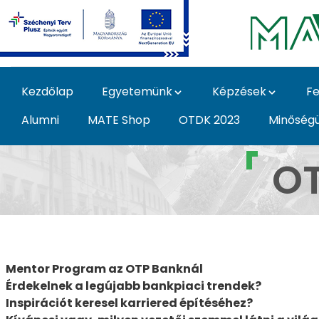
Ugrás a fő tartalomhoz
Kezdőlap
Egyetemünk
Képzések
Fe
Alumni
MATE Shop
OTDK 2023
Minőség
OTP Mentor Program -
OT
Mentor Program az OTP Banknál
Érdekelnek a legújabb bankpiaci trendek?
Inspirációt keresel karriered építéséhez?