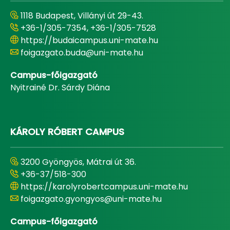
1118 Budapest, Villányi út 29-43.
+36-1/305-7354, +36-1/305-7528
https://budaicampus.uni-mate.hu
foigazgato.buda@uni-mate.hu
Campus-főigazgató
Nyitrainé Dr. Sárdy Diána
KÁROLY RÓBERT CAMPUS
3200 Gyöngyös, Mátrai út 36.
+36-37/518-300
https://karolyrobertcampus.uni-mate.hu
foigazgato.gyongyos@uni-mate.hu
Campus-főigazgató