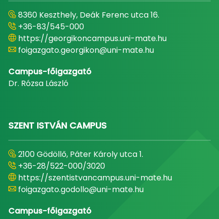
8360 Keszthely, Deák Ferenc utca 16.
+36-83/545-000
https://georgikoncampus.uni-mate.hu
foigazgato.georgikon@uni-mate.hu
Campus-főigazgató
Dr. Rózsa László
SZENT ISTVÁN CAMPUS
2100 Gödöllő, Páter Károly utca 1.
+36-28/522-000/3020
https://szentistvancampus.uni-mate.hu
foigazgato.godollo@uni-mate.hu
Campus-főigazgató