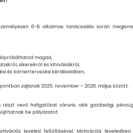
got?
zemélyesen 6-8 alkalmas tanácsadás során megismerk
s kipróbálhatod magad,
król, sikereikről és kihívásaikról,
si és karriertervezési kérdéseidben,
pontban zajlanak 2025. november – 2026. május között.
részt vevő hallgatókat várunk, akik gazdasági, pénzüg
yújthatnak be pályázatot.
otivációs leveled feltöltésével. Motivációs leveledbe