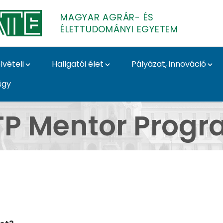
MAGYAR AGRÁR- ÉS
ÉLETTUDOMÁNYI EGYETEM
lvételi
Hallgatói élet
Pályázat, innováció
ügy
 Magyar Agrár- és Él
P Mentor Prog