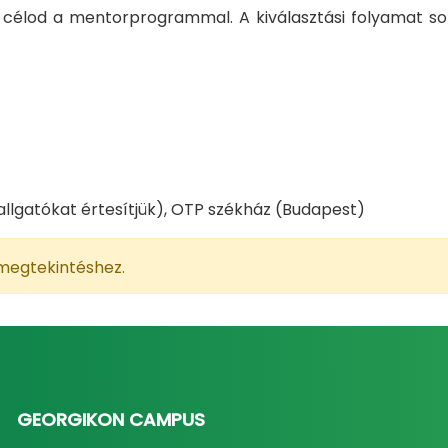
 a célod a mentorprogrammal. A kiválasztási folyamat so
llgatókat értesítjük), OTP székház (Budapest)
 megtekintéshez.
GEORGIKON CAMPUS