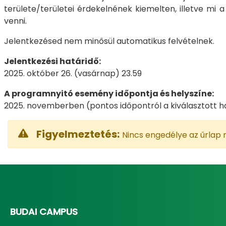
területe/területei érdekelnének kiemelten, illetve mi
venni.
Jelentkezésed nem minősül automatikus felvételnek.
Jelentkezési határidő:
2025. október 26. (vasárnap) 23.59
A programnyitó esemény időpontja és helyszíne:
2025. novemberben (pontos időpontról a kiválasztott ha
Figyelmeztetés:
Nincs engedélye az űrlap
BUDAI CAMPUS