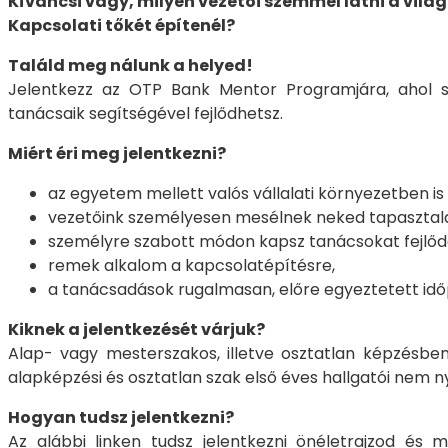
Kíváncsi vagy, milyen vezetői szemmel látni a vilá
Kapcsolati tőkét építenél?
Találd meg nálunk a helyed!
Jelentkezz az OTP Bank Mentor Programjára, ahol s
tanácsaik segítségével fejlődhetsz.
Miért éri meg jelentkezni?
az egyetem mellett valós vállalati környezetben i
vezetőink személyesen mesélnek neked tapasztalatai
személyre szabott módon kapsz tanácsokat fejlődé
remek alkalom a kapcsolatépítésre,
a tanácsadások rugalmasan, előre egyeztetett idő
Kiknek a jelentkezését várjuk?
Alap- vagy mesterszakos, illetve osztatlan képzésben 
alapképzési és osztatlan szak első éves hallgatói nem n
Hogyan tudsz jelentkezni?
Az alábbi linken tudsz jelentkezni önéletrajzod és m