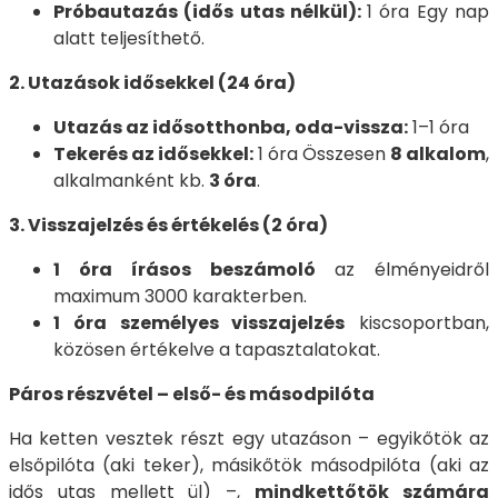
Próbautazás (idős utas nélkül):
1 óra Egy nap
alatt teljesíthető.
2. Utazások idősekkel (24 óra)
Utazás az idősotthonba, oda-vissza:
1–1 óra
Tekerés az idősekkel:
1 óra Összesen
8 alkalom
,
alkalmanként kb.
3 óra
.
3. Visszajelzés és értékelés (2 óra)
1 óra írásos beszámoló
az élményeidről
maximum 3000 karakterben.
1 óra személyes visszajelzés
kiscsoportban,
közösen értékelve a tapasztalatokat.
Páros részvétel – első- és másodpilóta
Ha ketten vesztek részt egy utazáson – egyikőtök az
elsőpilóta (aki teker), másikőtök másodpilóta (aki az
idős utas mellett ül) –,
mindkettőtök számára