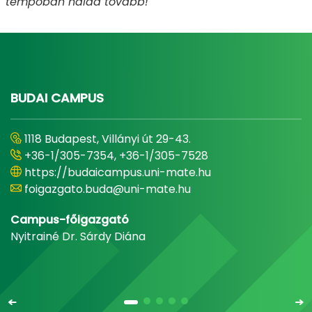
tempóban halad tovább!
BUDAI CAMPUS
1118 Budapest, Villányi út 29-43.
+36-1/305-7354, +36-1/305-7528
https://budaicampus.uni-mate.hu
foigazgato.buda@uni-mate.hu
Campus-főigazgató
Nyitrainé Dr. Sárdy Diána