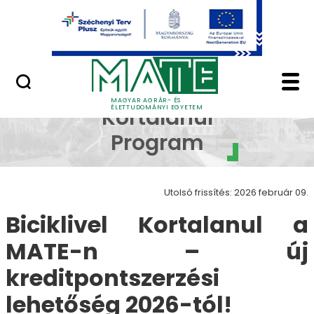
Ugrás a fő tartalomhoz
Minőségügy
Biciklivel Kortalanul
Biciklivel
MAGYAR AGRÁR- ÉS
ÉLETTUDOMÁNYI EGYETEM
Kortalanul
Program
Utolsó frissítés: 2026 február 09.
Biciklivel Kortalanul a
MATE-n – új
kreditpontszerzési
lehetőség 2026-tól!