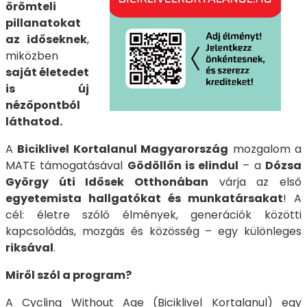
örömteli
pillanatokat
az időseknek
,
miközben
saját életedet
is új
nézőpontból
láthatod.
A
Biciklivel Kortalanul Magyarország
mozgalom a
MATE támogatásával
Gödöllőn is elindul
– a
Dózsa
György úti Idősek Otthonában
várja az első
egyetemista hallgatókat és munkatársakat
! A
cél: életre szóló élmények, generációk közötti
kapcsolódás, mozgás és közösség – egy különleges
riksával
.
Miről szól a program?
A Cycling Without Age (Biciklivel Kortalanul) egy