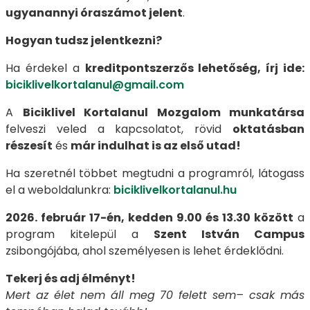
ugyanannyi óraszámot jelent
.
Hogyan tudsz jelentkezni?
Ha érdekel a
kreditpontszerzős lehetőség, írj ide:
biciklivelkortalanul@gmail.com
A
Biciklivel Kortalanul Mozgalom munkatársa
felveszi veled a kapcsolatot, rövid
oktatásban
részesít
és
már indulhat is az első utad!
Ha szeretnél többet megtudni a programról, látogass
el a weboldalunkra:
biciklivelkortalanul.hu
2026. február 17-én, kedden 9.00 és 13.30 között
a
program kitelepül a
Szent István Campus
zsibongójába, ahol személyesen is lehet érdeklődni.
Tekerj és adj élményt!
Mert az élet nem áll meg 70 felett sem– csak más