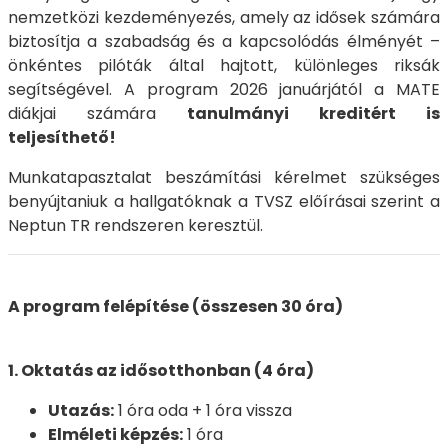
nemzetközi kezdeményezés, amely az idősek számára
biztosítja a szabadság és a kapcsolódás élményét –
önkéntes pilóták által hajtott, különleges riksák
segítségével. A program 2026 januárjától a MATE
diákjai számára
tanulmányi kreditért is
teljesíthető!
Munkatapasztalat beszámítási kérelmet szükséges
benyújtaniuk a hallgatóknak a TVSZ előírásai szerint a
Neptun TR rendszeren keresztül.
A program felépítése (összesen 30 óra)
1. Oktatás az idősotthonban (4 óra)
Utazás:
1 óra oda + 1 óra vissza
Elméleti képzés:
1 óra