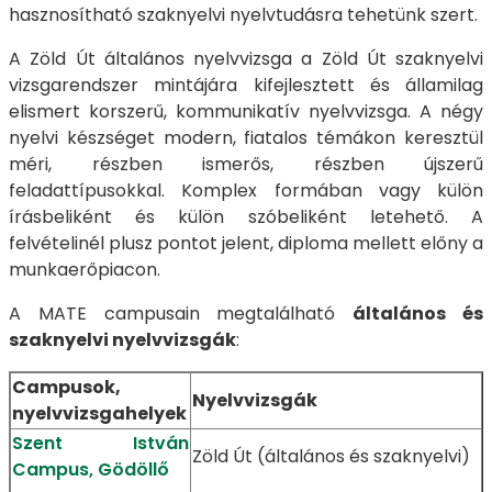
hasznosítható szaknyelvi nyelvtudásra tehetünk szert.
A Zöld Út általános nyelvvizsga a Zöld Út szaknyelvi
vizsgarendszer mintájára kifejlesztett és államilag
elismert korszerű, kommunikatív nyelvvizsga. A négy
nyelvi készséget modern, fiatalos témákon keresztül
méri, részben ismerős, részben újszerű
feladattípusokkal. Komplex formában vagy külön
írásbeliként és külön szóbeliként letehető. A
felvételinél plusz pontot jelent, diploma mellett előny a
munkaerőpiacon.
A MATE campusain megtalálható
általános és
szaknyelvi nyelvvizsgák
:
Campusok,
Nyelvvizsgák
nyelvvizsgahelyek
Szent István
Zöld Út (általános és szaknyelvi)
Campus, Gödöllő