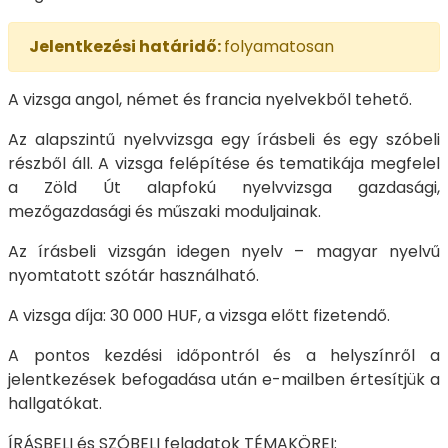
Jelentkezési határidő:
folyamatosan
A vizsga angol, német és francia nyelvekből tehető.
Az alapszintű nyelvvizsga egy írásbeli és egy szóbeli
részből áll. A vizsga felépítése és tematikája megfelel
a Zöld Út alapfokú nyelvvizsga gazdasági,
mezőgazdasági és műszaki moduljainak.
Az írásbeli vizsgán idegen nyelv – magyar nyelvű
nyomtatott szótár használható.
A vizsga díja: 30 000 HUF, a vizsga előtt fizetendő.
A pontos kezdési időpontról és a helyszínről a
jelentkezések befogadása után e-mailben értesítjük a
hallgatókat.
ÍRÁSBELI és SZÓBELI feladatok TÉMAKÖREI: