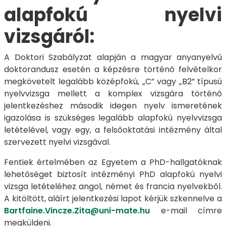
alapfokú nyelvi
vizsgáról:
A Doktori Szabályzat alapján a magyar anyanyelvű
doktorandusz esetén a képzésre történő felvételkor
megkövetelt legalább középfokú, „C” vagy „B2” típusú
nyelvvizsga mellett a komplex vizsgára történő
jelentkezéshez második idegen nyelv ismeretének
igazolása is szükséges legalább alapfokú nyelvvizsga
letételével, vagy egy, a felsőoktatási intézmény által
szervezett nyelvi vizsgával.
Fentiek értelmében az Egyetem a PhD-hallgatóknak
lehetőséget biztosít intézményi PhD alapfokú nyelvi
vizsga letételéhez angol, német és francia nyelvekből.
A kitöltött, aláírt jelentkezési lapot kérjük szkennelve a
Bartfaine.Vincze.Zita@uni-mate.hu
e-mail címre
megküldeni.