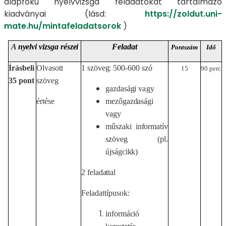
alapfokú nyelvvizsga feladatokat tartalmazó
kiadványai (lásd:
https://zoldut.uni-
mate.hu/mintafeladatsorok
)
A
nyelvi
vizsga
részei
Feladat
Pontszám
Idő
Írásbeli
Olvasott
1 szöveg: 500-600
szó
15
90 perc
35
pont
szöveg
gazdasági
vagy
értése
mezőgazdasági
vagy
műszaki informatív
szöveg (pl.
újságcikk)
2 feladattal
Feladattípusok:
információ