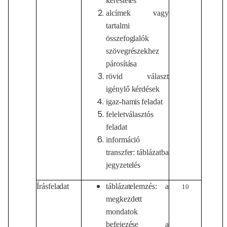
kerestetés
alcímek
vagy
tartalmi
összefoglalók
szövegrészekhez
párosítása
rövid
választ
igénylő
kérdések
igaz-hamis
feladat
feleletválasztós
feladat
információ
transzfer: táblázatba
jegyzetelés
Írásfeladat
táblázatelemzés:
a
10
megkezdett
mondatok
befejezése
a