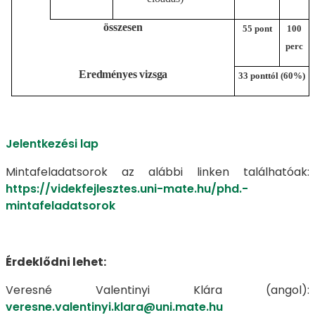
összesen
55 pont
100
perc
Eredményes
vizsga
33 ponttól
(60%)
Jelentkezési lap
Mintafeladatsorok az alábbi linken találhatóak:
https://videkfejlesztes.uni-mate.hu/phd.-
mintafeladatsorok
Érdeklődni lehet:
Veresné Valentinyi Klára (angol):
veresne.valentinyi.klara@uni.mate.hu