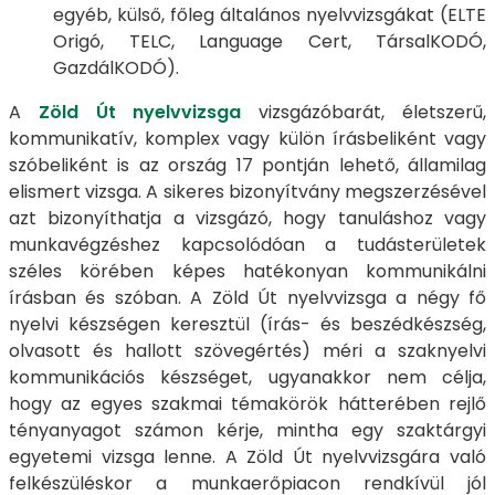
egyéb, külső, főleg általános nyelvvizsgákat (ELTE
Origó, TELC, Language Cert, TársalKODÓ,
GazdálKODÓ).
A
Zöld Út nyelvvizsga
vizsgázóbarát, életszerű,
kommunikatív, komplex vagy külön írásbeliként vagy
szóbeliként is az ország 17 pontján lehető, államilag
elismert vizsga. A sikeres bizonyítvány megszerzésével
azt bizonyíthatja a vizsgázó, hogy tanuláshoz vagy
munkavégzéshez kapcsolódóan a tudásterületek
széles körében képes hatékonyan kommunikálni
írásban és szóban. A Zöld Út nyelvvizsga a négy fő
nyelvi készségen keresztül (írás- és beszédkészség,
olvasott és hallott szövegértés) méri a szaknyelvi
kommunikációs készséget, ugyanakkor nem célja,
hogy az egyes szakmai témakörök hátterében rejlő
tényanyagot számon kérje, mintha egy szaktárgyi
egyetemi vizsga lenne. A Zöld Út nyelvvizsgára való
felkészüléskor a munkaerőpiacon rendkívül jól