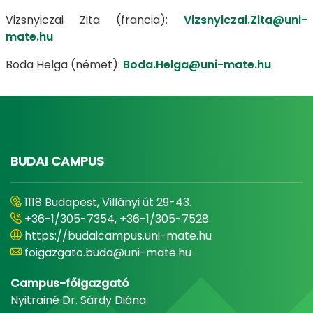
Vizsnyiczai Zita (francia):
Vizsnyiczai.Zita@uni-
mate.hu
Boda Helga (német):
Boda.Helga@uni-mate.hu
BUDAI CAMPUS
1118 Budapest, Villányi út 29-43.
+36-1/305-7354, +36-1/305-7528
https://budaicampus.uni-mate.hu
foigazgato.buda@uni-mate.hu
Campus-főigazgató
Nyitrainé Dr. Sárdy Diána