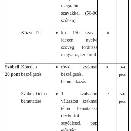
megadott
szavakkal
(50-80
s
z
ó
b
a
n
)
Közvetítés
kb.
150
szavas
10
idegen
nyelvi
szöveg
fordítása
magyarra, szótárral
Szóbeli
Kötetlen
rövid
szakmai
8
3-4
20
pont
beszélgetés
beszélgetés,
perc
bemutatkozás
Szakmai téma
1
szabadon
12
5-6
bemutatása
választott
szakmai
perc
téma
bemutatása
(technikai
segédlettel, ppp
előadás)