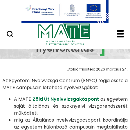
Ugrás a fő tartalomhoz
Minőségügy
Nyelvvizsga, nyelvok
Nyelvvizsga,
MAGYAR AGRÁR- ÉS
ÉLETTUDOMÁNYI EGYETEM
nyelvoktatás
Utolsó frissítés: 2026 március 24.
Az Egyetemi Nyelvvizsga Centrum (ENYC) fogja össze a
MATE campusain letehető nyelvvizsgákat:
A MATE
Zöld Út Nyelvvizsgaközpont
az egyetem
saját általános és szaknyelvi vizsgarendszerét
működteti,
míg az Általános nyelvvizsgacsoport koordinálja
az egyetem különböző campusain megtalálható