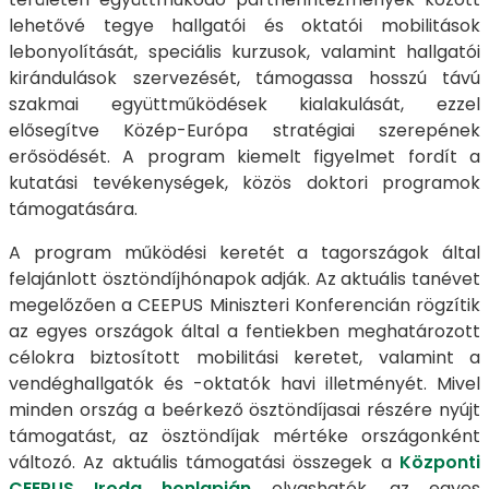
lehetővé tegye hallgatói és oktatói mobilitások
lebonyolítását, speciális kurzusok, valamint hallgatói
kirándulások szervezését, támogassa hosszú távú
szakmai együttműködések kialakulását, ezzel
elősegítve Közép-Európa stratégiai szerepének
erősödését. A program kiemelt figyelmet fordít a
kutatási tevékenységek, közös doktori programok
támogatására.
A program működési keretét a tagországok által
felajánlott ösztöndíjhónapok adják. Az aktuális tanévet
megelőzően a CEEPUS Miniszteri Konferencián rögzítik
az egyes országok által a fentiekben meghatározott
célokra biztosított mobilitási keretet, valamint a
vendéghallgatók és -oktatók havi illetményét. Mivel
minden ország a beérkező ösztöndíjasai részére nyújt
támogatást, az ösztöndíjak mértéke országonként
változó. Az aktuális támogatási összegek a
Központi
CEEPUS Iroda honlapján
olvashatók, az egyes