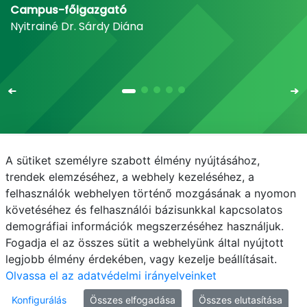
Campus-főigazgató
Nyitrainé Dr. Sárdy Diána
A sütiket személyre szabott élmény nyújtásához,
Email
Telefonkönyv
NEPTUN
E-learning
trendek elemzéséhez, a webhely kezeléséhez, a
felhasználók webhelyen történő mozgásának a nyomon
Médiaközpont
Informatikai Igazgatóság
követéséhez és felhasználói bázisunkkal kapcsolatos
demográfiai információk megszerzéséhez használjuk.
Adatvédelem
Fogadja el az összes sütit a webhelyünk által nyújtott
legjobb élmény érdekében, vagy kezelje beállításait.
Olvassa el az adatvédelmi irányelveinket
Konfigurálás
Összes elfogadása
Összes elutasítása