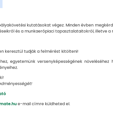
ályakövetési kutatásokat végez. Minden évben megkérde
léseikről és a munkaerőpiaci tapasztalataitokról, illetve
n keresztül tudják a felmérést kitölteni!
séhez, egyetemünk versenyképességének növeléséhez 
ényeihez.
i!
eredményességét!
ató
-mate.hu
e-mail címre küldheted el.