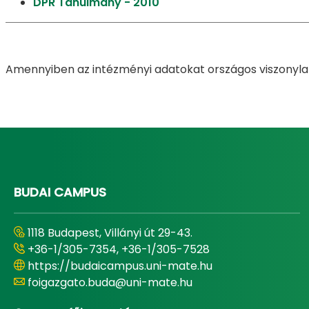
DPR Tanulmány - 2010
Amennyiben az intézményi adatokat országos viszonylat
BUDAI CAMPUS
1118 Budapest, Villányi út 29-43.
+36-1/305-7354, +36-1/305-7528
https://budaicampus.uni-mate.hu
foigazgato.buda@uni-mate.hu