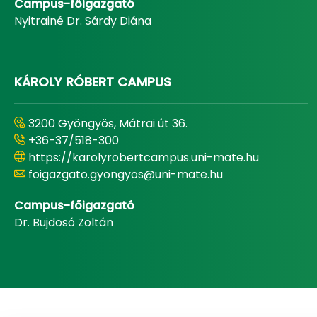
Campus-főigazgató
Nyitrainé Dr. Sárdy Diána
KÁROLY RÓBERT CAMPUS
3200 Gyöngyös, Mátrai út 36.
+36-37/518-300
https://karolyrobertcampus.uni-mate.hu
foigazgato.gyongyos@uni-mate.hu
Campus-főigazgató
Dr. Bujdosó Zoltán