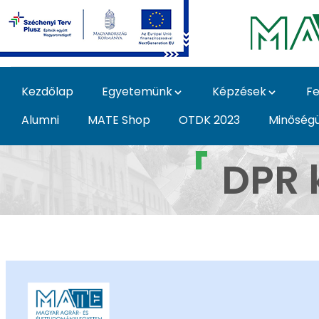
Ugrás a fő tartalomhoz
Kezdőlap
Egyetemünk
Képzések
Fe
Alumni
MATE Shop
OTDK 2023
Minőség
DPR kutatási eredmén
DPR 