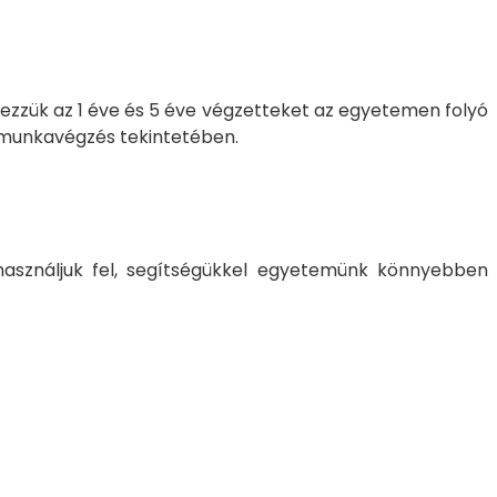
zzük az 1 éve és 5 éve végzetteket az egyetemen folyó
 a munkavégzés tekintetében.
használjuk fel, segítségükkel egyetemünk könnyebben