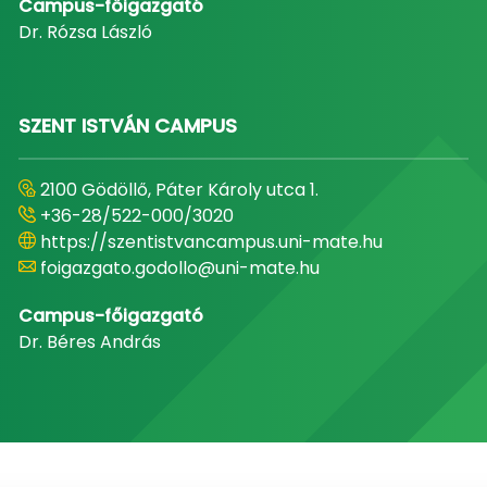
Campus-főigazgató
Dr. Rózsa László
SZENT ISTVÁN CAMPUS
2100 Gödöllő, Páter Károly utca 1.
+36-28/522-000/3020
https://szentistvancampus.uni-mate.hu
foigazgato.godollo@uni-mate.hu
Campus-főigazgató
Dr. Béres András