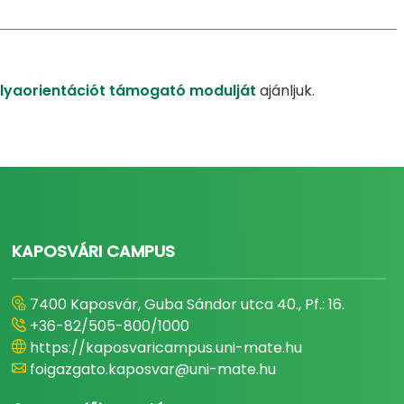
ályaorientációt támogató modulját
ajánljuk.
KAPOSVÁRI CAMPUS
7400 Kaposvár, Guba Sándor utca 40., Pf.: 16.
+36-82/505-800/1000
https://kaposvaricampus.uni-mate.hu
foigazgato.kaposvar@uni-mate.hu