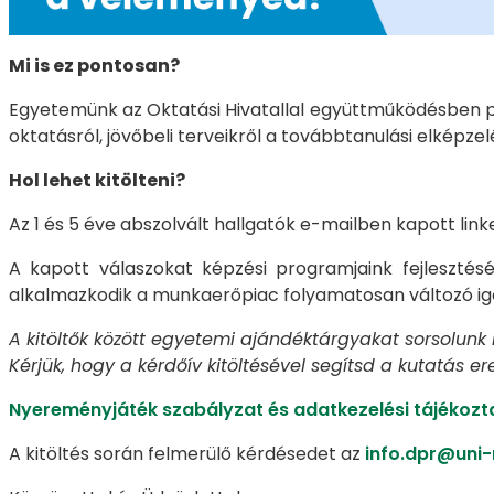
Mi is ez pontosan?
Egyetemünk az Oktatási Hivatallal együttműködésben p
oktatásról, jövőbeli terveikről a továbbtanulási elképze
Hol lehet kitölteni?
Az 1 és 5 éve abszolvált hallgatók e-mailben kapott linke
A kapott válaszokat képzési programjaink fejleszté
alkalmazkodik a munkaerőpiac folyamatosan változó ig
A kitöltők között egyetemi ajándéktárgyakat sorsolunk k
Kérjük, hogy a kérdőív kitöltésével segítsd a kutatás 
Nyereményjáték szabályzat és adatkezelési tájékozt
A kitöltés során felmerülő kérdésedet az
info.dpr@uni