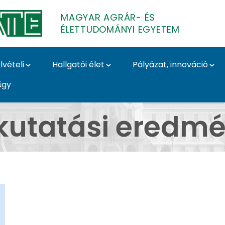
MAGYAR AGRÁR- ÉS
ÉLETTUDOMÁNYI EGYETEM
lvételi
Hallgatói élet
Pályázat, innováció
ügy
yek 2020 - Magyar Ag
kutatási eredm