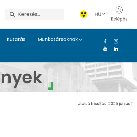
HU
Belépés
Kutatás
Munkatársaknak
rár- és Élettudomány
ények
Utolsó frissítés: 2025 június 11.