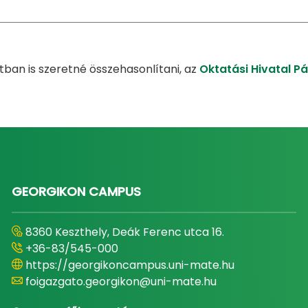
ban is szeretné összehasonlítani, az
Oktatási Hivatal P
GEORGIKON CAMPUS
8360 Keszthely, Deák Ferenc utca 16.
+36-83/545-000
https://georgikoncampus.uni-mate.hu
foigazgato.georgikon@uni-mate.hu