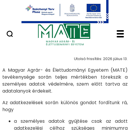
Ugrás a fő tartalomhoz
Minőségügy
Adatvédelem - Magya
Adatvédelem
MAGYAR AGRÁR- ÉS
ÉLETTUDOMÁNYI EGYETEM
Utolsó frissítés: 2026 július 13.
A Magyar Agrár- és Élettudományi Egyetem (MATE)
tevékenysége során teljes mértékben törekszik a
személyes adatok védelmére, szem előtt tartva az
adatalanyok érdekeit.
Az adatkezelések során különös gondot fordítunk rá,
hogy
a személyes adatok gyűjtése csak az adott
adatkezelési célhoz szükséges minimumra