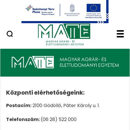
Ugrás a fő tartalomhoz
Minőségügy
Központi elérhetőség
Kapcsolat
MAGYAR AGRÁR- ÉS
ÉLETTUDOMÁNYI EGYETEM
Központi ​​​​​​​elérhetőségeink:
Postacím:
2100 Gödöllő, Páter Károly u. 1.
Telefonszám:
(06 28) 522 000