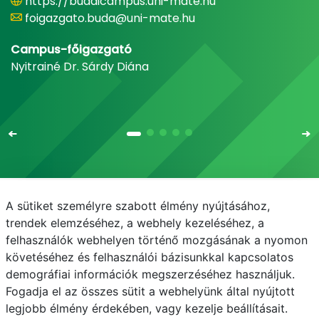
https://budaicampus.uni-mate.hu
foigazgato.buda@uni-mate.hu
Campus-főigazgató
Nyitrainé Dr. Sárdy Diána
A sütiket személyre szabott élmény nyújtásához,
Email
Telefonkönyv
NEPTUN
E-learning
trendek elemzéséhez, a webhely kezeléséhez, a
felhasználók webhelyen történő mozgásának a nyomon
Médiaközpont
Informatikai Igazgatóság
követéséhez és felhasználói bázisunkkal kapcsolatos
demográfiai információk megszerzéséhez használjuk.
Adatvédelem
Fogadja el az összes sütit a webhelyünk által nyújtott
legjobb élmény érdekében, vagy kezelje beállításait.