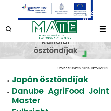
Ugrás a fő tartalomhoz
Minőségügy
Egyéb külföldi ösztön
Egyéb
MAGYAR AGRÁR- ÉS
ÉLETTUDOMÁNYI EGYETEM
külföldi
ösztöndíjak
Utolsó frissítés: 2025 október 09.
Japán ösztöndíjak
Danube AgriFood Joint
Master