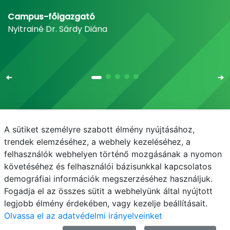
Campus-főigazgató
Nyitrainé Dr. Sárdy Diána
A sütiket személyre szabott élmény nyújtásához,
Email
Telefonkönyv
NEPTUN
E-learning
trendek elemzéséhez, a webhely kezeléséhez, a
felhasználók webhelyen történő mozgásának a nyomon
Médiaközpont
Informatikai Igazgatóság
követéséhez és felhasználói bázisunkkal kapcsolatos
demográfiai információk megszerzéséhez használjuk.
Adatvédelem
Fogadja el az összes sütit a webhelyünk által nyújtott
legjobb élmény érdekében, vagy kezelje beállításait.
Olvassa el az adatvédelmi irányelveinket