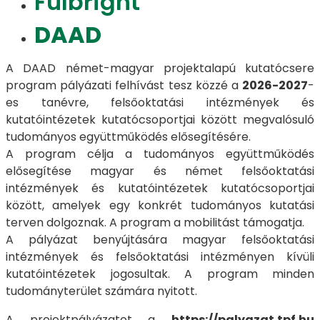
Fulbright
DAAD
A DAAD német-magyar projektalapú kutatócsere
program pályázati felhívást tesz közzé a
2026-2027
-
es tanévre, felsőoktatási intézmények és
kutatóintézetek kutatócsoportjai között megvalósuló
tudományos együttműködés elősegítésére.
A program célja a tudományos együttműködés
elősegítése magyar és német felsőoktatási
intézmények és kutatóintézetek kutatócsoportjai
között, amelyek egy konkrét tudományos kutatási
terven dolgoznak. A program a mobilitást támogatja.
A pályázat benyújtására magyar felsőoktatási
intézmények és felsőoktatási intézményen kívüli
kutatóintézetek jogosultak. A program minden
tudományterület számára nyitott.
A projektpályázatot a
https://palyazat.tpf.hu