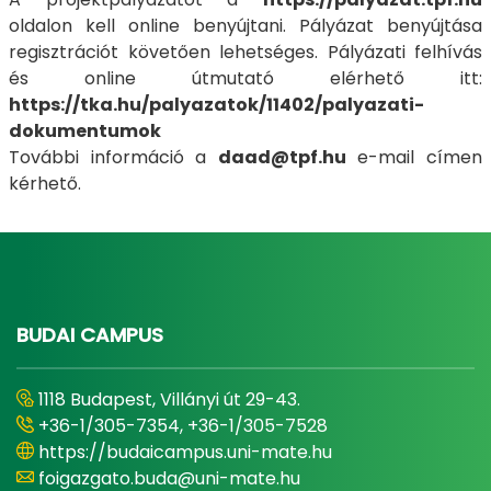
oldalon kell online benyújtani. Pályázat benyújtása
regisztrációt követően lehetséges. Pályázati felhívás
és online útmutató elérhető itt:
https://tka.hu/palyazatok/11402/palyazati-
dokumentumok
További információ a
daad@tpf.hu
e-mail címen
kérhető.
BUDAI CAMPUS
1118 Budapest, Villányi út 29-43.
+36-1/305-7354, +36-1/305-7528
https://budaicampus.uni-mate.hu
foigazgato.buda@uni-mate.hu