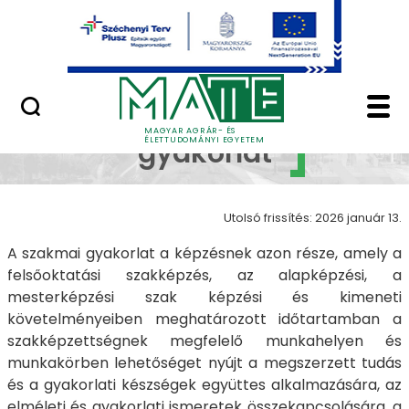
Ugrás a fő tartalomhoz
Minőségügy
Szakmai gyakorlat - 
Szakmai
MAGYAR AGRÁR- ÉS
ÉLETTUDOMÁNYI EGYETEM
gyakorlat
Utolsó frissítés: 2026 január 13.
A szakmai gyakorlat a képzésnek azon része, amely a
felsőoktatási szakképzés, az alapképzési, a
mesterképzési szak képzési és kimeneti
követelményeiben meghatározott időtartamban a
szakképzettségnek megfelelő munkahelyen és
munkakörben lehetőséget nyújt a megszerzett tudás
és a gyakorlati készségek együttes alkalmazására, az
elméleti és gyakorlati ismeretek összekapcsolására, a