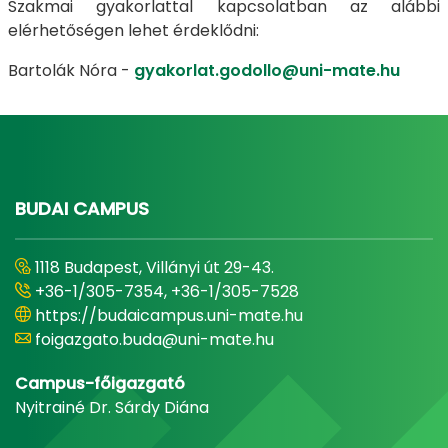
Szakmai gyakorlattal kapcsolatban az alábbi
elérhetőségen lehet érdeklődni:
Bartolák Nóra -
gyakorlat.godollo@uni-mate.hu
BUDAI CAMPUS
1118 Budapest, Villányi út 29-43.
+36-1/305-7354, +36-1/305-7528
https://budaicampus.uni-mate.hu
foigazgato.buda@uni-mate.hu
Campus-főigazgató
Nyitrainé Dr. Sárdy Diána