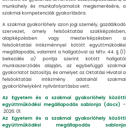
munkahely és munkafolyamatok megismerésére, a
szakmai kompetenciák gyakorlására.
A
szakmai gyakorlóhely azon jogi személy, gazdálkodó
szervezet, amely felsőoktatási szakképzésben,
alapképzésben vagy mesterképzésben a
felsőoktatási intézménnyel kötött együttműködési
megállapodás, valamint a hallgatóval az Nftv. 44. § (1)
bekezdés
a)
pontja szerint kötött hallgatói
munkaszerződés alapján, az egybefüggő szakmai
gyakorlatot biztosítja, és amelyet az Oktatási Hivatal a
felsőoktatási intézmény adatainál szakmai
gyakorlóhelyként nyilvántartásba vett.
Az Egyetem és a szakmai gyakorlóhely közötti
együttműködési megállapodás sablonja (docx)
–
2026. 01.
Az Egyetem és a szakmai gyakorlóhely közötti
együttműködési megállapodás sablonja