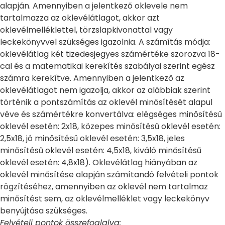
alapján. Amennyiben a jelentkező oklevele nem
tartalmazza az oklevélátlagot, akkor azt
oklevélmelléklettel, törzslapkivonattal vagy
leckekönyvvel szükséges igazolnia. A számítás módja:
oklevélátlag két tizedesjegyes számértéke szorozva 18-
cal és a matematikai kerekítés szabályai szerint egész
számra kerekítve. Amennyiben a jelentkező az
oklevélátlagot nem igazolja, akkor az alábbiak szerint
történik a pontszámítás az oklevél minősítését alapul
véve és számértékre konvertálva: elégséges minősítésű
oklevél esetén: 2x18, közepes minősítésű oklevél esetén:
2,5x18, jó minősítésű oklevél esetén: 3,5x18, jeles
minősítésű oklevél esetén: 4,5x18, kiváló minősítésű
oklevél esetén: 4,8x18). Oklevélátlag hiányában az
oklevél minősítése alapján számítandó felvételi pontok
rögzítéséhez, amennyiben az oklevél nem tartalmaz
minősítést sem, az oklevélmelléklet vagy leckekönyv
benyújtása szükséges.
Felvételi pontok összefoglalva: