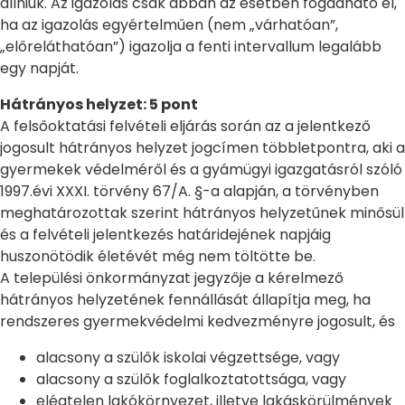
állniuk. Az igazolás csak abban az esetben fogadható el,
ha az igazolás egyértelműen (nem „várhatóan”,
„előreláthatóan”) igazolja a fenti intervallum legalább
egy napját.
Hátrányos helyzet: 5 pont
A felsőoktatási felvételi eljárás során az a jelentkező
jogosult hátrányos helyzet jogcímen többletpontra, aki a
gyermekek védelméről és a gyámügyi igazgatásról szóló
1997.évi XXXI. törvény 67/A. §-a alapján, a törvényben
meghatározottak szerint hátrányos helyzetűnek minősül
és a felvételi jelentkezés határidejének napjáig
huszonötödik életévét még nem töltötte be.
A települési önkormányzat jegyzője a kérelmező
hátrányos helyzetének fennállását állapítja meg, ha
rendszeres gyermekvédelmi kedvezményre jogosult, és
alacsony a szülők iskolai végzettsége, vagy
alacsony a szülők foglalkoztatottsága, vagy
elégtelen lakókörnyezet, illetve lakáskörülmények