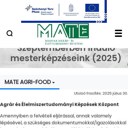
Ugrás a fő tartalomhoz
Minőségügy
Pótfelvételi - Szept
Pótfelvételi -
MAGYAR AGRÁR- ÉS
ÉLETTUDOMÁNYI EGYETEM
Szeptemberben induló
mesterképzéseink (2025)
MATE AGRI-FOOD
Utolsó frissítés: 2025 július 30.
Agrár és Élelmiszertudományi Képzések Központ
Amennyiben a felvételi eljárással, annak valamely
lépésével, a szükséges dokumentumokkal/igazolásokkal