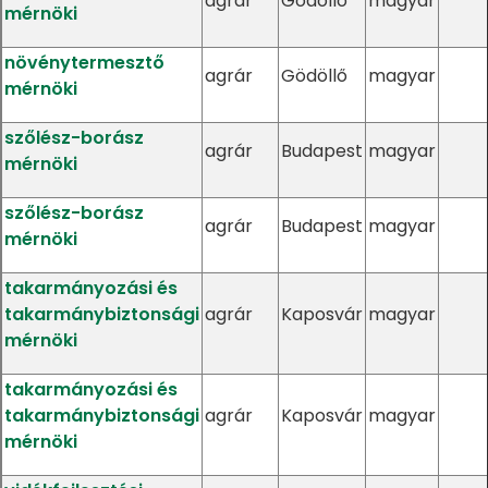
agrár
Gödöllő
magyar
mérnöki
növénytermesztő
agrár
Gödöllő
magyar
mérnöki
szőlész-borász
agrár
Budapest
magyar
mérnöki
szőlész-borász
agrár
Budapest
magyar
mérnöki
takarmányozási és
takarmánybiztonsági
agrár
Kaposvár
magyar
mérnöki
takarmányozási és
takarmánybiztonsági
agrár
Kaposvár
magyar
mérnöki