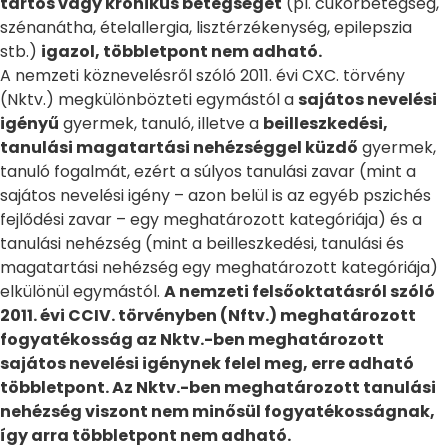
tartós vagy krónikus betegséget
(pl. cukorbetegség,
szénanátha, ételallergia, lisztérzékenység, epilepszia
stb.)
igazol, többletpont nem adható.
A nemzeti köznevelésről szóló 2011. évi CXC. törvény
(Nktv.) megkülönbözteti egymástól a
sajátos nevelési
igényű
gyermek, tanuló, illetve a
beilleszkedési,
tanulási magatartási nehézséggel küzdő
gyermek,
tanuló fogalmát, ezért a súlyos tanulási zavar (mint a
sajátos nevelési igény – azon belül is az egyéb pszichés
fejlődési zavar – egy meghatározott kategóriája) és a
tanulási nehézség (mint a beilleszkedési, tanulási és
magatartási nehézség egy meghatározott kategóriája)
elkülönül egymástól.
A nemzeti felsőoktatásról szóló
2011. évi CCIV. törvényben (Nftv.) meghatározott
fogyatékosság az Nktv.-ben meghatározott
sajátos nevelési igénynek felel meg, erre adható
többletpont. Az Nktv.-ben meghatározott tanulási
nehézség viszont nem minősül fogyatékosságnak,
így arra többletpont nem adható.