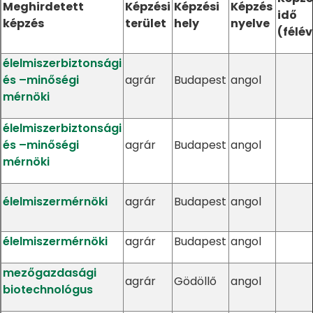
Meghirdetett
Képzési
Képzési
Képzés
idő
képzés
terület
hely
nyelve
(félév
élelmiszerbiztonsági
és –minőségi
agrár
Budapest
angol
mérnöki
élelmiszerbiztonsági
és –minőségi
agrár
Budapest
angol
mérnöki
élelmiszermérnöki
agrár
Budapest
angol
élelmiszermérnöki
agrár
Budapest
angol
mezőgazdasági
agrár
Gödöllő
angol
biotechnológus