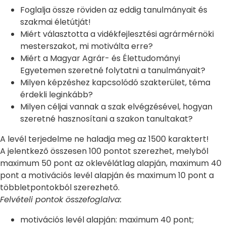
Foglalja össze röviden az eddig tanulmányait és
szakmai életútját!
Miért választotta a vidékfejlesztési agrármérnöki
mesterszakot, mi motiválta erre?
Miért a Magyar Agrár- és Élettudományi
Egyetemen szeretné folytatni a tanulmányait?
Milyen képzéshez kapcsolódó szakterület, téma
érdekli leginkább?
Milyen céljai vannak a szak elvégzésével, hogyan
szeretné hasznosítani a szakon tanultakat?
A levél terjedelme ne haladja meg az 1500 karaktert!
A jelentkező összesen 100 pontot szerezhet, melyből
maximum 50 pont az oklevélátlag alapján, maximum 40
pont a motivációs levél alapján és maximum 10 pont a
többletpontokból szerezhető.
Felvételi pontok összefoglalva:
motivációs levél alapján: maximum 40 pont;