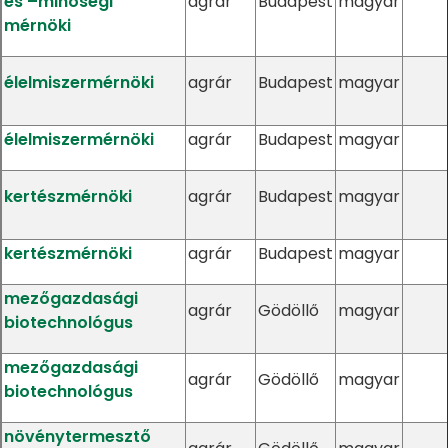
és –minőségi
agrár
Budapest
magyar
mérnöki
élelmiszermérnöki
agrár
Budapest
magyar
élelmiszermérnöki
agrár
Budapest
magyar
kertészmérnöki
agrár
Budapest
magyar
kertészmérnöki
agrár
Budapest
magyar
mezőgazdasági
agrár
Gödöllő
magyar
biotechnológus
mezőgazdasági
agrár
Gödöllő
magyar
biotechnológus
növénytermesztő