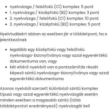
nyelvvizsga / felsőfokú (C1) komplex: 5 pont
1. nyelvvizsga / középfokú (B2) komplex: 3 pont
2. nyelvvizsga / felsőfokú (C1) komplex: 10 pont
2. nyelvvizsga / középfokú (B2) komplex: 5 pont
Nyelvtudásért abban az esetben jár a többletpont, ha a
jelentkezőnek
legalább egy középfokú vagy felsőfokú
nyelvvizsga-bizonyítványa vagy azzal egyenértékű
dokumentuma van, vagy
két eltérő nyelvből van a pontszámítás részét
képező szintű nyelvvizsga-bizonyítványa vagy azzal
egyenértékű dokumentuma.
Azonos nyelvből szerzett különböző szintű komplex
típusú vagy azzal egyenértékű nyelvvizsgák esetén
minden esetben a magasabb szintű (több
többletpontot eredményező) nyelvvizsgát kell