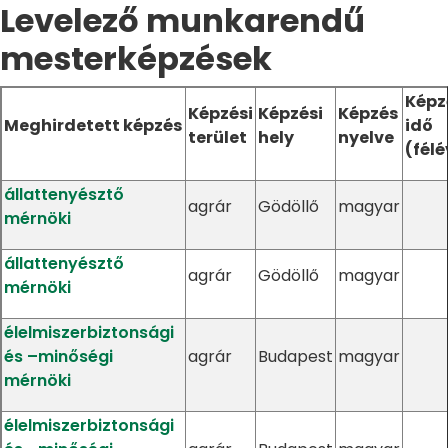
Levelező munkarendű
mesterképzések
Képz
Képzési
Képzési
Képzés
Meghirdetett képzés
idő
terület
hely
nyelve
(félé
állattenyésztő
agrár
Gödöllő
magyar
mérnöki
állattenyésztő
agrár
Gödöllő
magyar
mérnöki
élelmiszerbiztonsági
és –minőségi
agrár
Budapest
magyar
mérnöki
élelmiszerbiztonsági