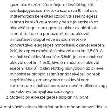
igazolnia. A számítás módja: oklevélátlag két
tizedesjegyes számértéke szorozva 10-zel és a
matematikai kerekítés szabályai szerint egész
számra kerekítve. Amennyiben a jelentkező az
oklevélátlagot nem igazolja, akkor az alábbiak
szerint történik a pontszámítás az oklevél
minősítését alapul véve és számértékre
konvertálva: elégséges minősítésű oklevél esetén:
2x10, közepes minősítésű oklevél esetén: 2,5x10, jó
minősítésű oklevél esetén: 3,5x10, jeles minősítésű
oklevél esetén: 4,5x10, kiváló minősítésű oklevél
esetén: 4,8x10). Oklevélátlag hiányában az oklevél
minősítése alapján számítandó felvételi pontok
rögzítéséhez, amennyiben az oklevél nem
tartalmaz minősítést sem, az oklevélmelléklet vagy
leckekönyv benyújtása szükséges.
Motivációs elbeszélgetés alapján 40 pont.
A motivációs elbeszélgetést online módon bonyolítják le