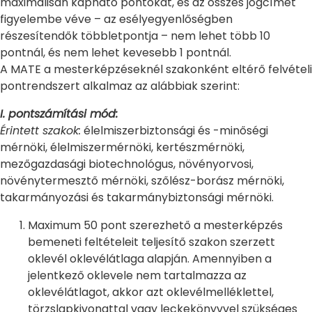
maximálisan kapható pontokat, és az összes jogcímet
figyelembe véve – az esélyegyenlőségben
részesítendők többletpontja – nem lehet több 10
pontnál, és nem lehet kevesebb 1 pontnál.
A MATE a mesterképzéseknél szakonként eltérő felvételi
pontrendszert alkalmaz az alábbiak szerint:
I. pontszámítási mód:
Érintett szakok:
élelmiszerbiztonsági és -minőségi
mérnöki, élelmiszermérnöki, kertészmérnöki,
mezőgazdasági biotechnológus, növényorvosi,
növénytermesztő mérnöki, szőlész-borász mérnöki,
takarmányozási és takarmánybiztonsági mérnöki.
Maximum 50 pont szerezhető a mesterképzés
bemeneti feltételeit teljesítő szakon szerzett
oklevél oklevélátlaga alapján. Amennyiben a
jelentkező oklevele nem tartalmazza az
oklevélátlagot, akkor azt oklevélmelléklettel,
törzslapkivonattal vagy leckekönyvvel szükséges