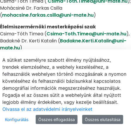
Csima-Tóth Timea (
Csima-Toth.Timea@uni-mate.hu
);
Mohácsiné Dr. Farkas Csilla
(
mohacsine.farkas.csilla@uni-mate.hu
)
Élelmiszermérnöki mesterképzési szak
Csima-Tóth Timea (
Csima-Toth.Timea@uni-mate.hu
),
Badakné Dr. Kerti Katalin (
Badakne.Kerti.Katalin@uni-
mate.hu
)
Kertészmérnöki mesterképzési szak (Budapest)
A sütiket személyre szabott élmény nyújtásához,
Zámboriné dr. Németh Éva
trendek elemzéséhez, a webhely kezeléséhez, a
(
Zamborine.Nemeth.Eva@uni-mate.hu
), Illés-Hegyesi
felhasználók webhelyen történő mozgásának a nyomon
Gabriella (
Illes-Hegyesi.Gabriella@uni-mate.hu
)
követéséhez és felhasználói bázisunkkal kapcsolatos
demográfiai információk megszerzéséhez használjuk.
Mezőgazdasági biotechnológus mesterképzési
Fogadja el az összes sütit a webhelyünk által nyújtott
szak (Budapest, Gödöllő)
legjobb élmény érdekében, vagy kezelje beállításait.
Veres Anikó (
Veres.Aniko@uni-mate.hu
)
Olvassa el az adatvédelmi irányelveinket
Növénytermesztő mérnöki mesterképzési szak
Konfigurálás
Összes elfogadása
Összes elutasítása
(Gödöllő)