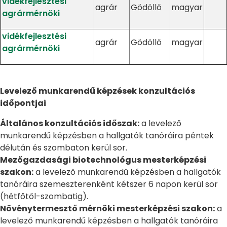
vidékfejlesztési
agrár
Gödöllő
magyar
agrármérnöki
vidékfejlesztési
agrár
Gödöllő
magyar
agrármérnöki
Levelező munkarendű képzések konzultációs
időpontjai
Általános konzultációs időszak:
a levelező
munkarendű képzésben a hallgatók tanóráira péntek
délután és szombaton kerül sor.
Mezőgazdasági biotechnológus mesterképzési
szakon:
a levelező munkarendű képzésben a hallgatók
tanóráira szemeszterenként kétszer 6 napon kerül sor
(hétfőtől-szombatig).
Növénytermesztő mérnöki mesterképzési szakon:
a
levelező munkarendű képzésben a hallgatók tanóráira