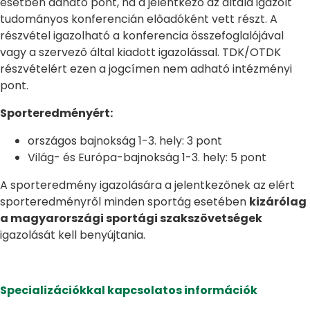
esetben adható pont, ha a jelentkező az általa igazolt
tudományos konferencián előadóként vett részt. A
részvétel igazolható a konferencia összefoglalójával
vagy a szervező által kiadott igazolással. TDK/OTDK
részvételért ezen a jogcímen nem adható intézményi
pont.
Sporteredményért:
országos bajnokság 1-3. hely: 3 pont
Világ- és Európa-bajnokság 1-3. hely: 5 pont
A sporteredmény igazolására a jelentkezőnek az elért
sporteredményről minden sportág esetében
kizárólag
a magyarországi sportági szakszövetségek
igazolását kell benyújtania.
Specializációkkal kapcsolatos információk