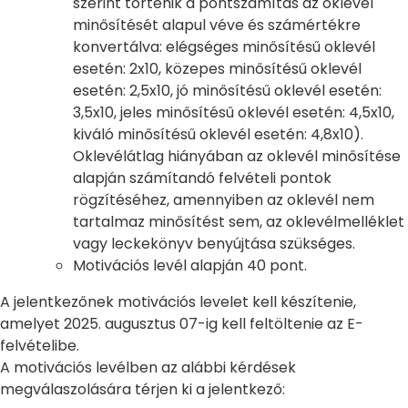
szerint történik a pontszámítás az oklevél
minősítését alapul véve és számértékre
konvertálva: elégséges minősítésű oklevél
esetén: 2x10, közepes minősítésű oklevél
esetén: 2,5x10, jó minősítésű oklevél esetén:
3,5x10, jeles minősítésű oklevél esetén: 4,5x10,
kiváló minősítésű oklevél esetén: 4,8x10).
Oklevélátlag hiányában az oklevél minősítése
alapján számítandó felvételi pontok
rögzítéséhez, amennyiben az oklevél nem
tartalmaz minősítést sem, az oklevélmelléklet
vagy leckekönyv benyújtása szükséges.
Motivációs levél alapján 40 pont.
A jelentkezőnek motivációs levelet kell készítenie,
amelyet 2025. augusztus 07-ig kell feltöltenie az E-
felvételibe.
A motivációs levélben az alábbi kérdések
megválaszolására térjen ki a jelentkező: