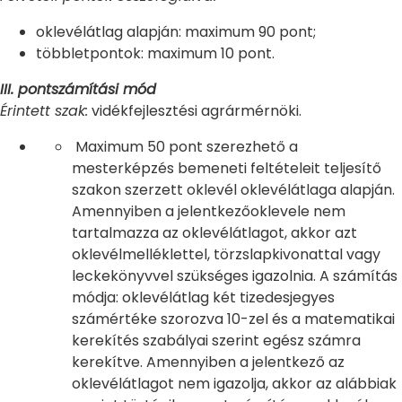
oklevélátlag alapján: maximum 90 pont;
többletpontok: maximum 10 pont.
III. pontszámítási mód
Érintett szak:
vidékfejlesztési agrármérnöki.
Maximum 50 pont szerezhető a
mesterképzés bemeneti feltételeit teljesítő
szakon szerzett oklevél oklevélátlaga alapján.
Amennyiben a jelentkezőoklevele nem
tartalmazza az oklevélátlagot, akkor azt
oklevélmelléklettel, törzslapkivonattal vagy
leckekönyvvel szükséges igazolnia. A számítás
módja: oklevélátlag két tizedesjegyes
számértéke szorozva 10-zel és a matematikai
kerekítés szabályai szerint egész számra
kerekítve. Amennyiben a jelentkező az
oklevélátlagot nem igazolja, akkor az alábbiak