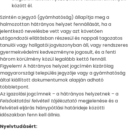
között él.
Szintén a jegyző (gyámhatóság) állapítja meg a
halmozottan hátrányos helyzet fennállását, ha a
jelentkező nevelésbe vett vagy azt követően
utógondozói ellátásban részesül és nappali tagozatos
tanulói vagy hallgatói jogviszonyban áll, vagy rendszeres
gyermekvédelmi kedvezményre jogosult, és a fenti
három körülmény közül legalább kettő fennáll.
Figyelem! A hátrányos helyzet jogcímén kizárólag
magyarországi település jegyzője vagy a gyámhatóság
által kiállított dokumentumok alapján adható
többletpont.
Az igazolási jogcímnek – a hátrányos helyzetnek – a
Felsőoktatási felvételi tájékoztató
megjelenése és a
felvételi eljárás hiánypótlási határideje közötti
időszakban fenn kell állnia.
Nyelvtudásért: