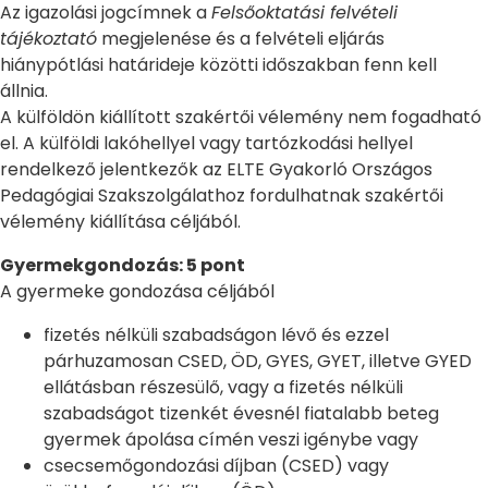
Az igazolási jogcímnek a
Felsőoktatási felvételi
tájékoztató
megjelenése és a felvételi eljárás
hiánypótlási határideje közötti időszakban fenn kell
állnia.
A külföldön kiállított szakértői vélemény nem fogadható
el. A külföldi lakóhellyel vagy tartózkodási hellyel
rendelkező jelentkezők az ELTE Gyakorló Országos
Pedagógiai Szakszolgálathoz fordulhatnak szakértői
vélemény kiállítása céljából.
Gyermekgondozás: 5 pont
A gyermeke gondozása céljából
fizetés nélküli szabadságon lévő és ezzel
párhuzamosan CSED, ÖD, GYES, GYET, illetve GYED
ellátásban részesülő, vagy a fizetés nélküli
szabadságot tizenkét évesnél fiatalabb beteg
gyermek ápolása címén veszi igénybe vagy
csecsemőgondozási díjban (CSED) vagy