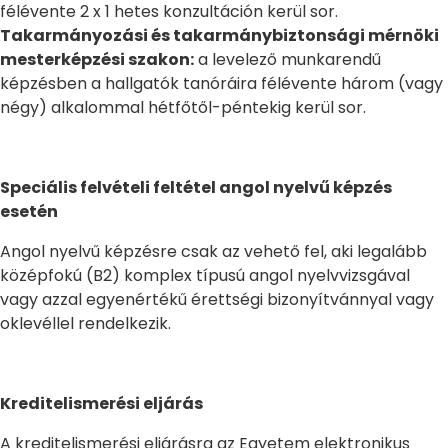
félévente 2 x 1 hetes konzultáción kerül sor.
Takarmányozási és takarmánybiztonsági mérnöki
mesterképzési szakon:
a levelező munkarendű
képzésben a hallgatók tanóráira félévente három (vagy
négy) alkalommal hétfőtől-péntekig kerül sor.
Speciális felvételi feltétel angol nyelvű képzés
esetén
Angol nyelvű képzésre csak az vehető fel, aki legalább
középfokú (B2) komplex típusú angol nyelvvizsgával
vagy azzal egyenértékű érettségi bizonyítvánnyal vagy
oklevéllel rendelkezik.
Kreditelismerési eljárás
A kreditelismerési eljárásra az Egyetem elektronikus