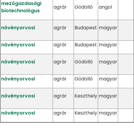
mezőgazdasági
agrár
Gödöllő
angol
biotechnológus
növényorvosi
agrár
Budapest
magyar
növényorvosi
agrár
Budapest
magyar
növényorvosi
agrár
Gödöllő
magyar
növényorvosi
agrár
Gödöllő
magyar
növényorvosi
agrár
Keszthely
magyar
növényorvosi
agrár
Keszthely
magyar