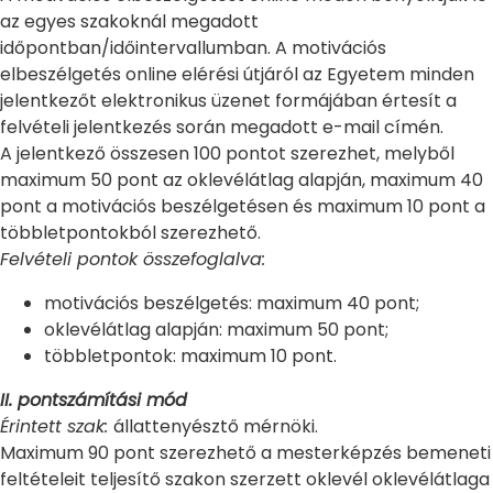
az egyes szakoknál megadott
időpontban/időintervallumban. A motivációs
elbeszélgetés online elérési útjáról az Egyetem minden
jelentkezőt elektronikus üzenet formájában értesít a
felvételi jelentkezés során megadott e-mail címén.
A jelentkező összesen 100 pontot szerezhet, melyből
maximum 50 pont az oklevélátlag alapján, maximum 40
pont a motivációs beszélgetésen és maximum 10 pont a
többletpontokból szerezhető.
Felvételi pontok összefoglalva:
motivációs beszélgetés: maximum 40 pont;
oklevélátlag alapján: maximum 50 pont;
többletpontok: maximum 10 pont.
II. pontszámítási mód
Érintett szak:
állattenyésztő mérnöki.
Maximum 90 pont szerezhető a mesterképzés bemeneti
feltételeit teljesítő szakon szerzett oklevél oklevélátlaga