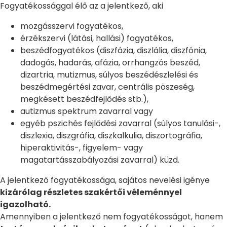
Fogyatékossággal élő az a jelentkező, aki
mozgásszervi fogyatékos,
érzékszervi (látási, hallási) fogyatékos,
beszédfogyatékos (diszfázia, diszlália, diszfónia,
dadogás, hadarás, afázia, orrhangzós beszéd,
dizartria, mutizmus, súlyos beszédészlelési és
beszédmegértési zavar, centrális pöszeség,
megkésett beszédfejlődés stb.),
autizmus spektrum zavarral vagy
egyéb pszichés fejlődési zavarral (súlyos tanulási-,
diszlexia, diszgráfia, diszkalkulia, diszortográfia,
hiperaktivitás-, figyelem- vagy
magatartásszabályozási zavarral) küzd.
A jelentkező fogyatékossága, sajátos nevelési igénye
kizárólag részletes szakértői véleménnyel
igazolható.
Amennyiben a jelentkező nem fogyatékosságot, hanem