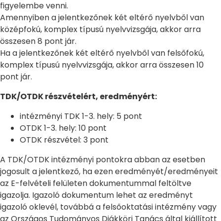
figyelembe venni.
Amennyiben a jelentkezőnek két eltérő nyelvből van
középfokú, komplex típusú nyelvvizsgája, akkor arra
összesen 8 pont jár.
Ha a jelentkezőnek két eltérő nyelvből van felsőfokú,
komplex típusú nyelvvizsgája, akkor arra összesen 10
pont jár.
TDK/OTDK részvételért, eredményért:
intézményi TDK 1-3. hely: 5 pont
OTDK 1-3. hely: 10 pont
OTDK részvétel: 3 pont
A TDK/OTDK intézményi pontokra abban az esetben
jogosult a jelentkező, ha ezen eredményét/eredményeit
az E-felvételi felületen dokumentummal feltöltve
igazolja. Igazoló dokumentum lehet az eredményt
igazoló oklevél, továbbá a felsőoktatási intézmény vagy
az Országos Tudományos Diákköri Tanács által kiállított