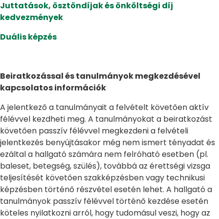
Juttatások, ösztöndíjak és önköltségi díj
kedvezmények
Duális képzés
Beiratkozással és tanulmányok megkezdésével
kapcsolatos információk
A jelentkező a tanulmányait a felvételt követően aktív
félévvel kezdheti meg. A tanulmányokat a beiratkozást
követően passzív félévvel megkezdeni a felvételi
jelentkezés benyújtásakor még nem ismert tényadat és
ezáltal a hallgató számára nem felróható esetben (pl.
baleset, betegség, szülés), továbbá az érettségi vizsga
teljesítését követően szakképzésben vagy technikusi
képzésben történő részvétel esetén lehet. A hallgató a
tanulmányok passzív félévvel történő kezdése esetén
köteles nyilatkozni arról, hogy tudomásul veszi, hogy az