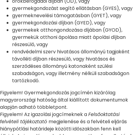
örökbefogadói díjban (ÖD), vagy
gyermekgondozást segítő ellátásban (GYES), vagy
gyermeknevelési támogatásban (GYET), vagy
gyermekgondozási díjban (GYED), vagy
gyermekek otthongondozása díjában (GYOD),
gyermekük otthoni ápolása miatt ápolási díjban
részesülő, vagy
rendvédelmi szerv hivatásos állományú tagjaként
távolléti díjban részesülő, vagy hivatásos és
szerződéses állományú katonaként szülési
szabadságon, vagy illetmény nélküli szabadságon
tartózkodó.
Figyelem! Gyermekgondozás jogcímén kizárólag
magyarországi hatóság által kiállított dokumentumok
alapján adható többletpont.
Figyelem! Az igazolási jogcímeknek a
Felsőoktatási
felvételi tájékoztató
megjelenése és a felvételi eljárás
hiánypótlási határideje közötti időszakban fenn kell