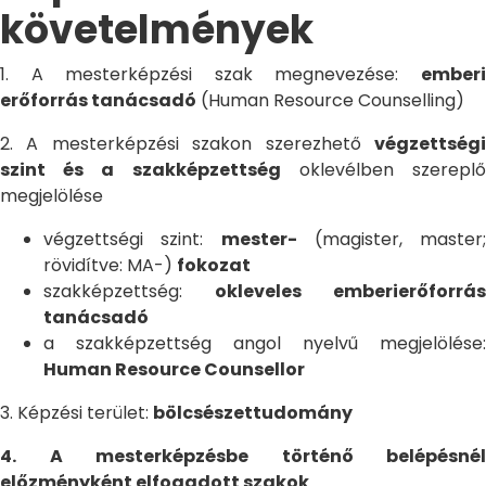
követelmények
1. A mesterképzési szak megnevezése:
emberi
erőforrás tanácsadó
(Human Resource Counselling)
2. A mesterképzési szakon szerezhető
végzettségi
szint és a szakképzettség
oklevélben szerepl
megjelölése
végzettségi szint:
mester-
(magister, master;
rövidítve: MA-)
fokozat
szakképzettség:
okleveles emberierőforrás
tanácsadó
a szakképzettség angol nyelvű megjelölése:
Human Resource Counsellor
3. Képzési terület:
bölcsészettudomány
4. A mesterképzésbe történő belépésnél
előzményként elfogadott szakok