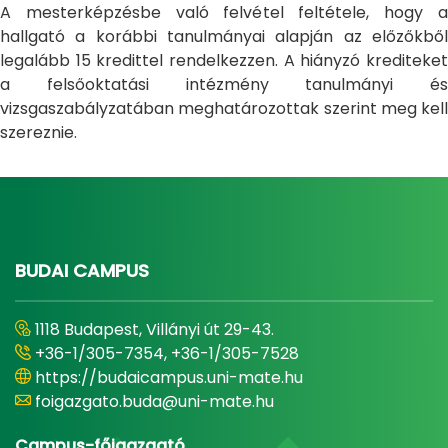
A mesterképzésbe való felvétel feltétele, hogy a
hallgató a korábbi tanulmányai alapján az előzőkből
legalább 15 kredittel rendelkezzen. A hiányzó krediteket
a felsőoktatási intézmény tanulmányi és
vizsgaszabályzatában meghatározottak szerint meg kell
szereznie.
BUDAI CAMPUS
1118 Budapest, Villányi út 29-43.
+36-1/305-7354, +36-1/305-7528
https://budaicampus.uni-mate.hu
foigazgato.buda@uni-mate.hu
Campus-főigazgató