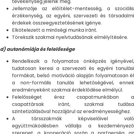
tevékenység jelenik meg.
Jellemzője az előítélet-mentesség, a szociális
érzékenység, az egyéni, szervezeti és társadalmi
érdekek összeegyeztetésének igénye.
Elkötelezett a minőségi munka iránt.
Törekszik szakmai nyelvtudásának elmélyítésére.
d) autonómiája és felelőssége
Rendelkezik a folyamatos önképzés igényével,
tudatosan keresi a szervezeti és egyéni tanulási
formákat, belső motiváció alapján folyamatosan él
a non-formális tanulás lehetőségével, ennek
eredményeként szakmai érdeklődése elmélyül.
Felelősséget érez csapatmunkában a
csapattársak iránt, szakmai tudása
szintetizálásával hozzájárul az eredményességhez.
A társszakmák képviselőivel való
együttműködésben vállalja a kezdeményező
szerepet, a kooperáció során a partnerség, az