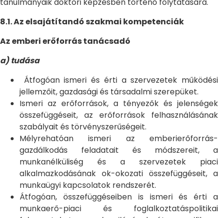
tanulmányaik doktori képzésben történő folytatására.
8.1. Az elsajátítandó szakmai kompetenciák
Az emberi erőforrás tanácsadó
a) tudása
Átfogóan ismeri és érti a szervezetek működési
jellemzőit, gazdasági és társadalmi szerepüket.
Ismeri az erőforrások, a tényezők és jelenségek
összefüggéseit, az erőforrások felhasználásának
szabályait és törvényszerűségeit.
Mélyrehatóan ismeri az emberierőforrás-
gazdálkodás feladatait és módszereit, a
munkanélküliség és a szervezetek piaci
alkalmazkodásának ok-okozati összefüggéseit, a
munkaügyi kapcsolatok rendszerét.
Átfogóan, összefüggéseiben is ismeri és érti a
munkaerő-piaci és foglalkoztatáspolitikai