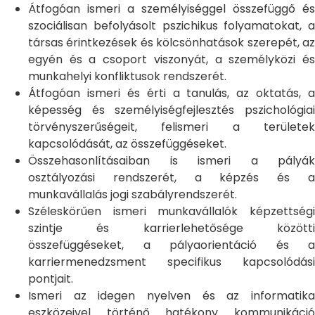
Átfogóan ismeri a személyiséggel összefüggő és
szociálisan befolyásolt pszichikus folyamatokat, a
társas érintkezések és kölcsönhatások szerepét, az
egyén és a csoport viszonyát, a személyközi és
munkahelyi konfliktusok rendszerét.
Átfogóan ismeri és érti a tanulás, az oktatás, a
képesség és személyiségfejlesztés pszichológiai
törvényszerűségeit, felismeri a területek
kapcsolódását, az összefüggéseket.
Összehasonlításaiban is ismeri a pályák
osztályozási rendszerét, a képzés és a
munkavállalás jogi szabályrendszerét.
Széleskörűen ismeri munkavállalók képzettségi
szintje és karrierlehetősége közötti
összefüggéseket, a pályaorientáció és a
karriermenedzsment specifikus kapcsolódási
pontjait.
Ismeri az idegen nyelven és az informatika
eszközeivel történő hatékony kommunikáció