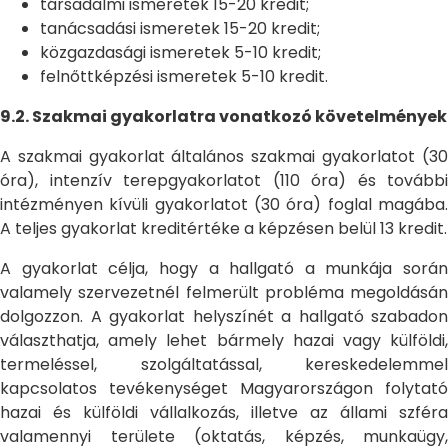
társadalmi ismeretek 15-20 kredit;
tanácsadási ismeretek 15-20 kredit;
közgazdasági ismeretek 5-10 kredit;
felnőttképzési ismeretek 5-10 kredit.
9.2. Szakmai gyakorlatra vonatkozó követelmények
A szakmai gyakorlat általános szakmai gyakorlatot (30
óra), intenzív terepgyakorlatot (110 óra) és további
intézményen kívüli gyakorlatot (30 óra) foglal magába.
A teljes gyakorlat kreditértéke a képzésen belül 13 kredit.
A gyakorlat célja, hogy a hallgató a munkája során
valamely szervezetnél felmerült probléma megoldásán
dolgozzon. A gyakorlat helyszínét a hallgató szabadon
választhatja, amely lehet bármely hazai vagy külföldi,
termeléssel, szolgáltatással, kereskedelemmel
kapcsolatos tevékenységet Magyarországon folytató
hazai és külföldi vállalkozás, illetve az állami szféra
valamennyi területe (oktatás, képzés, munkaügy,