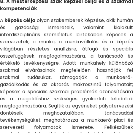
8. A mesterképzési szak képzési célja és a szakmai
kompetenciák
A
képzés célja
olyan szakemberek képzése, akik humá
és gazdasági ismereteik, valamint kialakult
interdiszciplináris szemléletük birtokában képesek a
szervezetek, a munka, a munkavállalás és a képzés
világában részletes analízisre, átfogó és speciális
összefüggések megfogalmazására, a tanácsadó és
értékelő tevékenységre. Adott munkahely különböző
szakmai elvárásainak megfelelően használják fel
szakmai tudásukat, támogatják a munkaerő-
gazdálkodás és az oktatás makroszintű folyamatait;
képesek a speciális szakmai problémák azonosítására
és a megoldáshoz szükséges gyakorlati feladatok
megfogalmazására. Segítik az egyéneket pályatervezési
döntéseik meghozatalában, tanácsadási
tevékenységüket meghatározza a munkaerő-piaci és
szervezeti folyamatok ismerete. Felkészültek