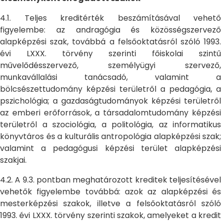
4.1. Teljes kreditérték beszámításával vehető
figyelembe: az andragógia és közösségszervező
alapképzési szak, továbbá a felsőoktatásról szóló 1993.
évi LXXX. törvény szerinti főiskolai szintű
művelődésszervező, személyügyi szervező,
munkavállalási tanácsadó, valamint a
bölcsészettudomány képzési területről a pedagógia, a
pszichológia; a gazdaságtudományok képzési területről
az emberi erőforrások, a társadalomtudomány képzési
területről a szociológia, a politológia, az informatikus
könyvtáros és a kulturális antropológia alapképzési szak;
valamint a pedagógusi képzési terület alapképzési
szakjai.
4.2. A 9.3. pontban meghatározott kreditek teljesítésével
vehetők figyelembe továbbá: azok az alapképzési és
mesterképzési szakok, illetve a felsőoktatásról szóló
1993. évi LXXX. törvény szerinti szakok, amelyeket a kredit