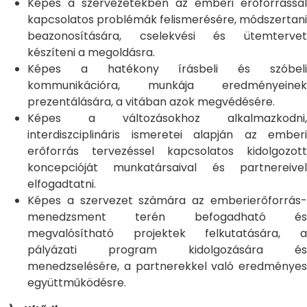
Képes a szervezetekben az emberi erőforrással
kapcsolatos problémák felismerésére, módszertani
beazonosítására, cselekvési és ütemtervet
készíteni a megoldásra.
Képes a hatékony írásbeli és szóbeli
kommunikációra, munkája eredményeinek
prezentálására, a vitában azok megvédésére.
Képes a változásokhoz alkalmazkodni,
interdiszciplináris ismeretei alapján az emberi
erőforrás tervezéssel kapcsolatos kidolgozott
koncepcióját munkatársaival és partnereivel
elfogadtatni.
Képes a szervezet számára az emberierőforrás-
menedzsment terén befogadható és
megvalósítható projektek felkutatására, a
pályázati program kidolgozására és
menedzselésére, a partnerekkel való eredményes
együttműködésre.