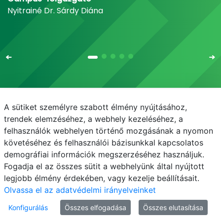
Nyitrainé Dr. Sárdy Diána
A sütiket személyre szabott élmény nyújtásához,
Email
Telefonkönyv
NEPTUN
E-learning
trendek elemzéséhez, a webhely kezeléséhez, a
felhasználók webhelyen történő mozgásának a nyomon
Médiaközpont
Informatikai Igazgatóság
követéséhez és felhasználói bázisunkkal kapcsolatos
demográfiai információk megszerzéséhez használjuk.
Adatvédelem
Fogadja el az összes sütit a webhelyünk által nyújtott
legjobb élmény érdekében, vagy kezelje beállításait.
Olvassa el az adatvédelmi irányelveinket
Konfigurálás
Összes elfogadása
Összes elutasítása
© MATE 2021