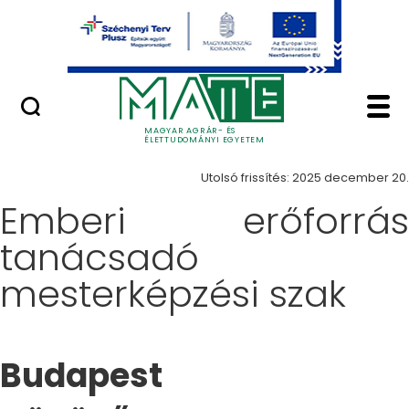
Ugrás a fő tartalomhoz
Minőségügy
Képzés - Magyar Agrá
Képzések
MAGYAR AGRÁR- ÉS
ÉLETTUDOMÁNYI EGYETEM
Utolsó frissítés: 2025 december 20.
Emberi erőforrás
tanácsadó
mesterképzési szak
Budapest