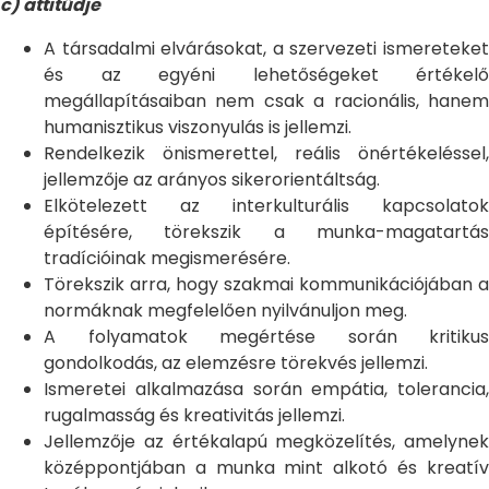
c) attitűdje
A társadalmi elvárásokat, a szervezeti ismereteket
és az egyéni lehetőségeket értékelő
megállapításaiban nem csak a racionális, hanem
humanisztikus viszonyulás is jellemzi.
Rendelkezik önismerettel, reális önértékeléssel,
jellemzője az arányos sikerorientáltság.
Elkötelezett az interkulturális kapcsolatok
építésére, törekszik a munka-magatartás
tradícióinak megismerésére.
Törekszik arra, hogy szakmai kommunikációjában a
normáknak megfelelően nyilvánuljon meg.
A folyamatok megértése során kritikus
gondolkodás, az elemzésre törekvés jellemzi.
Ismeretei alkalmazása során empátia, tolerancia,
rugalmasság és kreativitás jellemzi.
Jellemzője az értékalapú megközelítés, amelynek
középpontjában a munka mint alkotó és kreatív