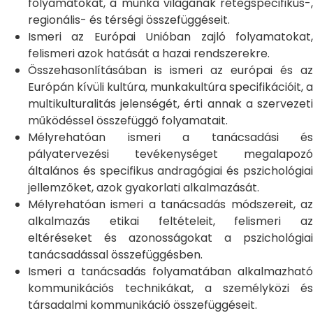
folyamatokat, a munka világának rétegspecifikus-,
regionális- és térségi összefüggéseit.
Ismeri az Európai Unióban zajló folyamatokat,
felismeri azok hatását a hazai rendszerekre.
Összehasonlításában is ismeri az európai és az
Európán kívüli kultúra, munkakultúra specifikációit, a
multikulturalitás jelenségét, érti annak a szervezeti
működéssel összefüggő folyamatait.
Mélyrehatóan ismeri a tanácsadási és
pályatervezési tevékenységet megalapozó
általános és specifikus andragógiai és pszichológiai
jellemzőket, azok gyakorlati alkalmazását.
Mélyrehatóan ismeri a tanácsadás módszereit, az
alkalmazás etikai feltételeit, felismeri az
eltéréseket és azonosságokat a pszichológiai
tanácsadással összefüggésben.
Ismeri a tanácsadás folyamatában alkalmazható
kommunikációs technikákat, a személyközi és
társadalmi kommunikáció összefüggéseit.