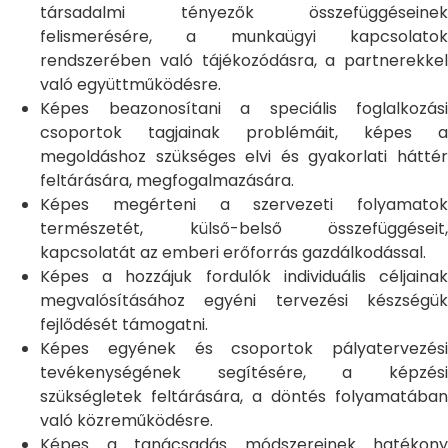
társadalmi tényezők összefüggéseinek
felismerésére, a munkaügyi kapcsolatok
rendszerében való tájékozódásra, a partnerekkel
való együttműködésre.
Képes beazonosítani a speciális foglalkozási
csoportok tagjainak problémáit, képes a
megoldáshoz szükséges elvi és gyakorlati háttér
feltárására, megfogalmazására.
Képes megérteni a szervezeti folyamatok
természetét, külső-belső összefüggéseit,
kapcsolatát az emberi erőforrás gazdálkodással.
Képes a hozzájuk fordulók individuális céljainak
megvalósításához egyéni tervezési készségük
fejlődését támogatni.
Képes egyének és csoportok pályatervezési
tevékenységének segítésére, a képzési
szükségletek feltárására, a döntés folyamatában
való közreműködésre.
Képes a tanácsadás módszereinek hatékony