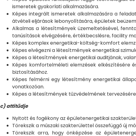
ismeretek gyakorlati alkalmazására.
Képes integrált ismeretek alkalmazására a feladat
átvételi eljárások lebonyolítására, épületek beüze
Alkalmas a létesítmények üzemeltetésével, fenntart
tanúsítások elvégzésére, értékbecslésre, facility m
Képes komplex energetikai-költség-komfort elemzés
Képes elvégezni a létesítmények energetikai szimulá
Képes a létesítmények energetikai auditjának, vala
Képes komfortelméleti elemzések elkészítésére é
biztosításához.
Képes felmérni egy létesítmény energetikai állapo
vonatkozóan.
Képes a létesítmények tűzvédelmének tervezésére, 
c) attitűdje
Nyitott és fogékony az épületenergetikai szakterüle
Törekszik a műszaki szakterülettel összefüggő új m
Törekszik arra, hogy önképzése az épületenergeti