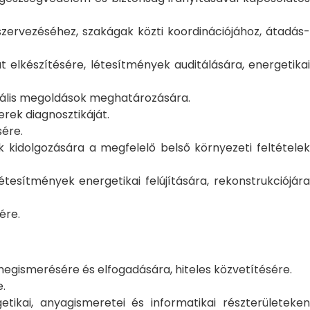
szervezéséhez, szakágak közti koordinációjához, átadás-
t elkészítésére, létesítmények auditálására, energetikai
imális megoldások meghatározására.
rek diagnosztikáját.
sére.
kidolgozására a megfelelő belső környezeti feltételek
tesítmények energetikai felújítására, rekonstrukciójára
ére.
 megismerésére és elfogadására, hiteles közvetítésére.
.
etikai, anyagismeretei és informatikai részterületeken