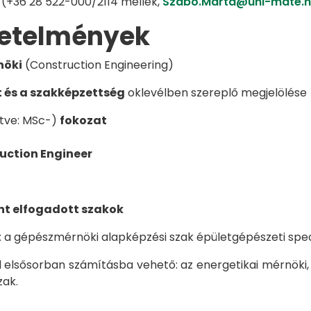
 (+36 28 522-000/2114 mellék,
Szabo.Marta@uni-mate.
vetelmények
nöki
(Construction Engineering)
t és a szakképzettség
oklevélben szereplő megjelölése
ítve: MSc-)
fokozat
uction Engineer
nt elfogadott szakok
: a gépészmérnöki alapképzési szak épületgépészeti speci
el elsősorban számításba vehető: az energetikai mérnöki
zak.