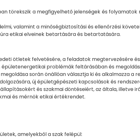
ában törekszik a megfigyelhető jelenségek és folyamato
mi, valamint a minőségbiztosítási és ellenőrzési követe
úra etikai elveinek betartására és betartatására.
deti ötletek felvetésére, a feladatok megtervezésére és
 épületenergetikai problémák feltárásában és megoldá
ok megoldása során önállóan választja ki és alkalmazza 
dolgozására, új épületgépészeti kapcsolások és rendszere
lapításokért és szakmai döntéseiért, az általa, illetve 
akmai és mérnök etikai értékrendet.
letek, amelyekből a szak felépül: