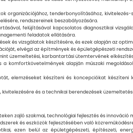
ok organizációjához, tenderbonyolításához, kivitelezés-
melésére, rendszereinek beszabályozására.
ásával, felújításával kapcsolatos diagnosztikai vizsgála
anagementi feladatok ellátására.
ek és vizsgálatok készítésére, és ezek alapján az opt
cióját, elvégzi az építmények és épületgépészeti rendsze
mint üzemeltetési, karbantartási ütemtervének elkészíté
s a komfortkövetelmények alapján műszaki megoldások 
tát, elemzéseket készíteni és koncepciókat készíteni lé
kivitelezésére és a technikai berendezések üzemeltetés
teken zajló szakmai, technológiai fejlesztés és innováció
ódszerek és eszközök fejlesztésében való közreműködésre
kai, ezen belül az épületgépészeti, építészeti, energ