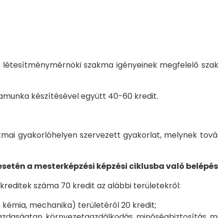
e a létesítménymérnöki szakma igényeinek megfelelő szak
amunka készítésével együtt 40-60 kredit.
kmai gyakorlóhelyen szervezett gyakorlat, melynek tov
esetén a mesterképzési képzési ciklusba való belépés 
editek száma 70 kredit az alábbi területekről:
kémia, mechanika) területéről 20 kredit;
zdaságtan, környezetgazdálkodás, minőségbiztosítás, mi