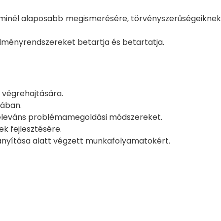
k minél alaposabb megismerésére, törvényszerűségeiknek
lményrendszereket betartja és betartatja.
 végrehajtására.
sában.
a releváns problémamegoldási módszereket.
k fejlesztésére.
irányítása alatt végzett munkafolyamatokért.