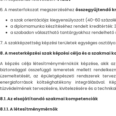
6. A mesterfokozat megszerzéséhez
összegyűjtendő kr
a szak orientációja: kiegyensúlyozott (40-60 százal
a diplomamunka készítéséhez rendelt kreditérték: 3
a szabadon választható tantárgyakhoz rendelhető mi
7. A szakképzettség képzési területek egységes osztályoz
8. A mesterképzési szak képzési célja és a szakmai
A képzés célja létesítménymérnökök képzése, akik az a
biztonsággal összefüggő ismeretek mellett rendelkezn
üzemeltetését, az épületgépészeti rendszerek tervez
energiaforrások költséghatékony integrálásával. K
tűzvédelmének tervezésére, kivitelezésére és a technik
8.1. Az elsajátítandó szakmai kompetenciák
8.1.1. A létesítménymérnök