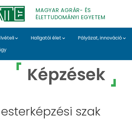
MAGYAR AGRÁR- ÉS
ÉLETTUDOMÁNYI EGYETEM
lvételi
Hallgatói élet
Pályázat, innováció
ügy
r- és Élettudományi 
Képzések
sterképzési szak