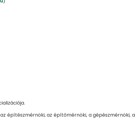
hu
)
alizációja.
, az építészmérnöki, az építőmérnöki, a gépészmérnöki, a