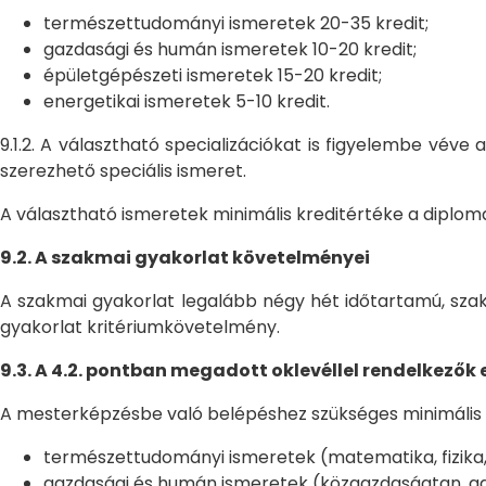
természettudományi ismeretek 20-35 kredit;
gazdasági és humán ismeretek 10-20 kredit;
épületgépészeti ismeretek 15-20 kredit;
energetikai ismeretek 5-10 kredit.
9.1.2. A választható specializációkat is figyelembe vév
szerezhető speciális ismeret.
A választható ismeretek minimális kreditértéke a diplom
9.2. A szakmai gyakorlat követelményei
A szakmai gyakorlat legalább négy hét időtartamú, sza
gyakorlat kritériumkövetelmény.
9.3. A 4.2. pontban megadott oklevéllel rendelkezők 
A mesterképzésbe való belépéshez szükséges minimális kr
természettudományi ismeretek (matematika, fizika, 
gazdasági és humán ismeretek (közgazdaságtan, ga