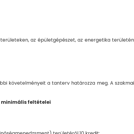
területeken, az épületgépészet, az energetika területén
ábbi követelményeit a tanterv határozza meg. A szakmai
minimális feltételei
nőségmenedzsment) területéről 10 kredit;