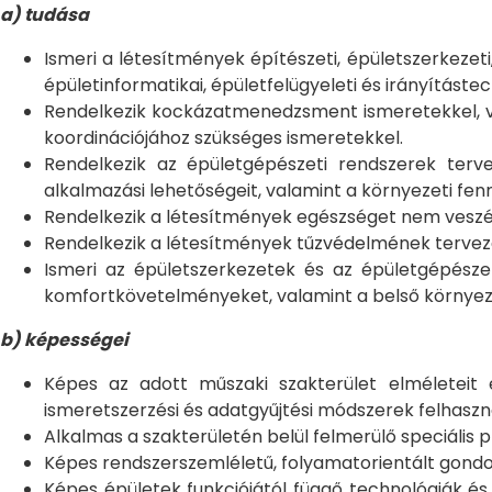
a) tudása
Ismeri a létesítmények építészeti, épületszerkezet
épületinformatikai, épületfelügyeleti és irányításte
Rendelkezik kockázatmenedzsment ismeretekkel, val
koordinációjához szükséges ismeretekkel.
Rendelkezik az épületgépészeti rendszerek terv
alkalmazási lehetőségeit, valamint a környezeti fe
Rendelkezik a létesítmények egészséget nem veszély
Rendelkezik a létesítmények tűzvédelmének tervezési
Ismeri az épületszerkezetek és az épületgépészet
komfortkövetelményeket, valamint a belső környe
b) képességei
Képes az adott műszaki szakterület elméleteit
ismeretszerzési és adatgyűjtési módszerek felhaszn
Alkalmas a szakterületén belül felmerülő speciális 
Képes rendszerszemléletű, folyamatorientált gond
Képes épületek funkciójától függő technológiák és