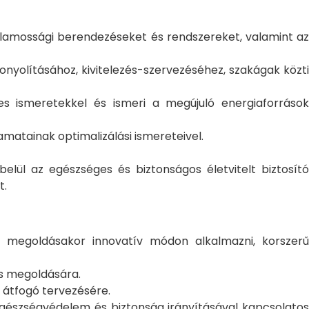
villamossági berendezéseket és rendszereket, valamint az
nyolításához, kivitelezés-szervezéséhez, szakágak közti
es ismeretekkel és ismeri a megújuló energiaforrások
matainak optimalizálási ismereteivel.
elül az egészséges és biztonságos életvitelt biztosító
t.
k megoldásakor innovatív módon alkalmazni, korszerű
és megoldására.
 átfogó tervezésére.
egészségvédelem és biztonság irányításával kapcsolatos