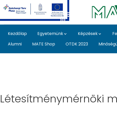
Ugrás a fő tartalomhoz
Kezdőlap
Egyetemünk
Képzések
Fe
Alumni
MATE Shop
OTDK 2023
Minőség
Képzés - Magyar Agrá
Létesítménymérnöki me