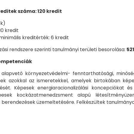
editek száma: 120 kredit
ék)
0 kredit
nimális kreditérték: 6 kredit
ási rendszere szerinti tanulmányi területi besorolása:
52
 kompetenciák
lapvető környezetvédelmi- fenntarthatósági, minőségbi
ek azokkal az ismeretekkel, amelyek birtokában képes
ését. Képesek energiaracionalizálási koncepciókat és
épesek kockázatmenedzsment alapú létesítményüzeme
ai berendezések üzemeltetésére. Felkészültek tanulmányo