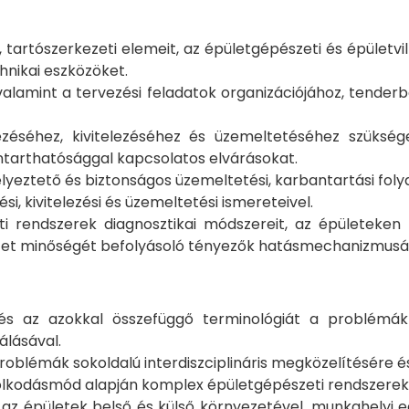
i, tartószerkezeti elemeit, az épületgépészeti és épület
chnikai eszközöket.
amint a tervezési feladatok organizációjához, tenderbo
ezéséhez, kivitelezéséhez és üzemeltetéséhez szükség
nntarthatósággal kapcsolatos elvárásokat.
eztető és biztonságos üzemeltetési, karbantartási folya
, kivitelezési és üzemeltetési ismereteivel.
i rendszerek diagnosztikai módszereit, az épületeken b
zet minőségét befolyásoló tényezők hatásmechanizmusá
 és az azokkal összefüggő terminológiát a problémá
álásával.
problémák sokoldalú interdiszciplináris megközelítésére 
olkodásmód alapján komplex épületgépészeti rendszerek
 az épületek belső és külső környezetével, munkahelyi 