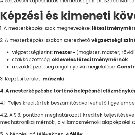
A képzéssel kapcsolatos elérhetőségek: Dr. Szabó Márta
Képzési és kimeneti kö
1. A mesterképzési szak megnevezése:
létesítménymér
2. A mesterképzési szakon szerezhető
végzettségi szin
végzettségi szint:
mester-
(magister, master; rövid
szakképzettség:
okleveles létesítménymérnök
a szakképzettség angol nyelvű megjelölése:
Constr
3. Képzési terület:
műszaki
4. A mesterképzésbe történő belépésnél előzményké
4.1. Teljes kreditérték beszámításával vehető figyelembe
4.2. A 9.3. pontban meghatározott kreditek teljesítésév
mechatronikai mérnöki, a villamosmérnöki alapképzési s
5. A képzési idő félévekben:
4 félév