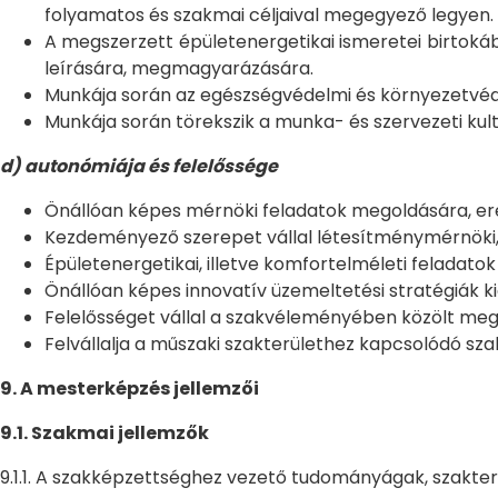
folyamatos és szakmai céljaival megegyező legyen.
A megszerzett épületenergetikai ismeretei birtok
leírására, megmagyarázására.
Munkája során az egészségvédelmi és környezetvédel
Munkája során törekszik a munka- és szervezeti kult
d) autonómiája és felelőssége
Önállóan képes mérnöki feladatok megoldására, ere
Kezdeményező szerepet vállal létesítménymérnöki,
Épületenergetikai, illetve komfortelméleti feladat
Önállóan képes innovatív üzemeltetési stratégiák ki
Felelősséget vállal a szakvéleményében közölt megál
Felvállalja a műszaki szakterülethez kapcsolódó sz
9. A mesterképzés jellemzői
9.1. Szakmai jellemzők
9.1.1. A szakképzettséghez vezető tudományágak, szakterü