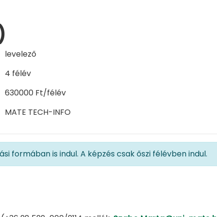
)
levelező
4 félév
630000 Ft/félév
MATE TECH-INFO
si formában is indul. A képzés csak őszi félévben indul.