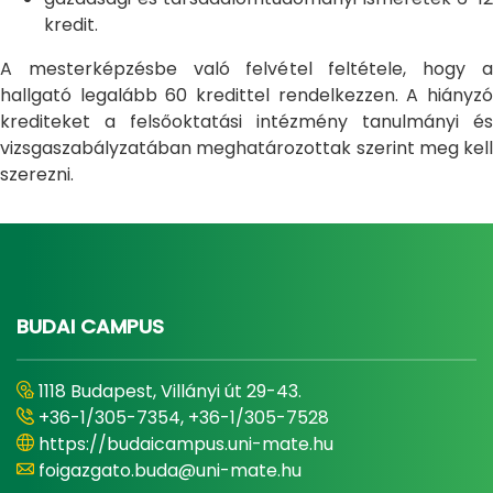
kredit.
A mesterképzésbe való felvétel feltétele, hogy a
hallgató legalább 60 kredittel rendelkezzen. A hiányzó
krediteket a felsőoktatási intézmény tanulmányi és
vizsgaszabályzatában meghatározottak szerint meg kell
szerezni.
BUDAI CAMPUS
1118 Budapest, Villányi út 29-43.
+36-1/305-7354, +36-1/305-7528
https://budaicampus.uni-mate.hu
foigazgato.buda@uni-mate.hu