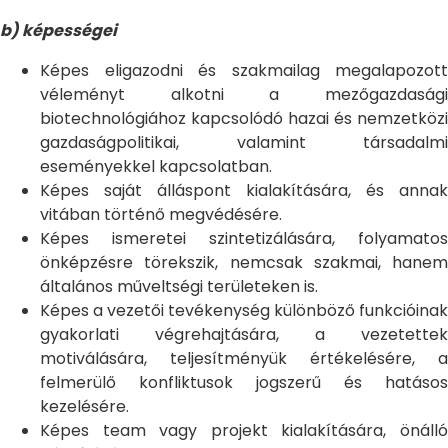
b) képességei
Képes eligazodni és szakmailag megalapozott
véleményt alkotni a mezőgazdasági
biotechnológiához kapcsolódó hazai és nemzetközi
gazdaságpolitikai, valamint társadalmi
eseményekkel kapcsolatban.
Képes saját álláspont kialakítására, és annak
vitában történő megvédésére.
Képes ismeretei szintetizálására, folyamatos
önképzésre törekszik, nemcsak szakmai, hanem
általános műveltségi területeken is.
Képes a vezetői tevékenység különböző funkcióinak
gyakorlati végrehajtására, a vezetettek
motiválására, teljesítményük értékelésére, a
felmerülő konfliktusok jogszerű és hatásos
kezelésére.
Képes team vagy projekt kialakítására, önálló