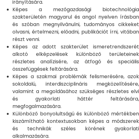
irányítására.
Képes a mezőgazdasági biotechnológia
szakterületén magyarul és angol nyelven írásban
és szóban megnyilvánulni, tudományos cikkeket
olvasni, értelmezni, előadni, publikációt írni, vitában
részt venni.
Képes az adott szakterület ismeretrendszerét
alkotó elképzelések különböző területeinek
részletes analízisére, az átfogó és speciális
összefüggések feltárására.
Képes a szakmai problémák felismerésére, azok
sokoldalú, interdiszciplináris megközelítésére,
valamint a megoldásához szükséges részletes elvi
és gyakorlati háttér feltárására,
megfogalmazására.
Különböző bonyolultságú és különböző mértékben
kiszámítható kontextusokban képes a módszerek
és technikák széles körének gyakorlati
alkalmazására.