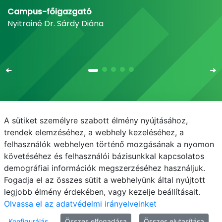
Campus-főigazgató
Nyitrainé Dr. Sárdy Diána
A sütiket személyre szabott élmény nyújtásához,
Email
Telefonkönyv
NEPTUN
E-learning
trendek elemzéséhez, a webhely kezeléséhez, a
felhasználók webhelyen történő mozgásának a nyomon
Médiaközpont
Informatikai Igazgatóság
követéséhez és felhasználói bázisunkkal kapcsolatos
demográfiai információk megszerzéséhez használjuk.
Adatvédelem
Fogadja el az összes sütit a webhelyünk által nyújtott
legjobb élmény érdekében, vagy kezelje beállításait.
Olvassa el az adatvédelmi irányelveinket
Konfigurálás
Összes elfogadása
Összes elutasítása