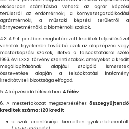
elsősorban számításba vehető: az agrár képzési
területről az erdőmérnöki, a környezetgazdálkodási
agrármérnöki, a műszaki képzési területről a
környezetmérnöki, a biomérnöki szakok.
4.3. A 9.4. pontban meghatározott kreditek teljesítésével
vehetők figyelembe továbbá azok az alapképzési vagy
mesterképzési szakok, illetve a felsőoktatásról szóló
1993. évi LXXX. törvény szerinti szakok, amelyeket a kredit
megállapításának alapjául szolgáló ismeretek
összevetése alapján a felsőoktatási intézmény
kreditátviteli bizottsága elfogad.
5. A képzési idő félévekben:
4 félév
6. A mesterfokozat megszerzéséhez
összegyűjtendő
kreditek száma: 120 kredit
a szak orientációja: kiemelten gyakorlatorientált
(70-80 százalék)