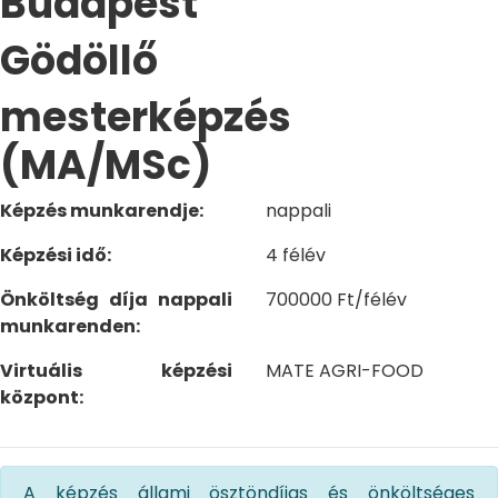
Budapest
Gödöllő
mesterképzés
(MA/MSc)
Képzés munkarendje:
nappali
Képzési idő:
4 félév
Önköltség díja nappali
700000 Ft/félév
munkarenden:
Virtuális képzési
MATE AGRI-FOOD
központ:
A képzés állami ösztöndíjas és önköltséges