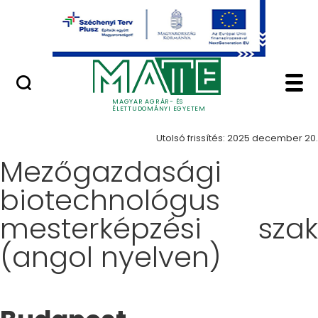
Ugrás a fő tartalomhoz
Minőségügy
Képzés - Magyar Agrá
Képzések
MAGYAR AGRÁR- ÉS
ÉLETTUDOMÁNYI EGYETEM
Utolsó frissítés: 2025 december 20.
Mezőgazdasági
biotechnológus
mesterképzési szak
(angol nyelven)