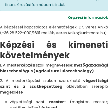
finanszírozási formában is indul.
Képzési információk
A képzéssel kapcsolatos elérhetőségek: Dr. Veres Anikó
(+36 28 522-000/1691 mellék, Veres.Aniko@uni-mate.hu)
Képzési és kimeneti
követelmények
1. A mesterképzési szak megnevezése:
mezőgazdaság
biotechnológus (Agricultural Biotechnology)
2. A mesterképzési szakon szerezhető
végzettségi
szint és a szakképzettség
oklevélben szerepl
megjelölése
végzettségi szint:
mester-
(magister, master;
rövidítve: MSc-)
fokozat