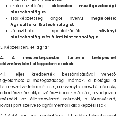
szakképzettség:
okleveles mezőgazdasági
biotechnológus
szakképzettség angol nyelvű megjelölése:
Agricultural Biotechnologist
választható specializációk:
növényi
biotechnológia
és
állati biotechnológia
3. Képzési terület:
agrár
4. A mesterképzésbe történő belépésnél
előzményként elfogadott szakok
4.1. Teljes kreditérték beszámításával vehető
figyelembe: a mezőgazdasági mérnöki, a biológia, a
természetvédelmi mérnöki, a növénytermesztő mérnöki,
a kertészmérnöki, a szőlész-borász mérnöki, a vadgazda
mérnöki, az állattenyésztő mérnöki, a lótenyésztő,
lovassport szervező agrármérnöki alapképzési szak.
4.2. A 9.4. pontban meghatározott kreditek teljesítésével