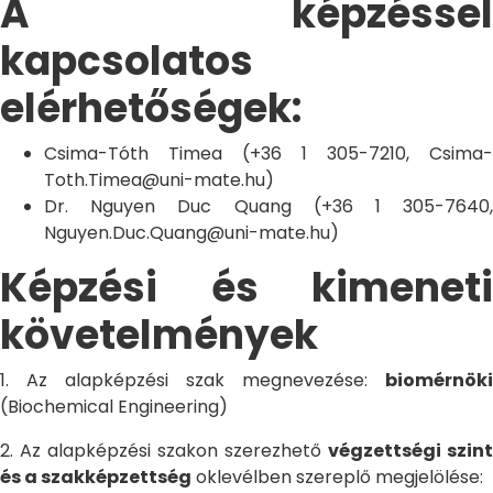
A képzéssel
kapcsolatos
elérhetőségek:
Csima-Tóth Timea (+36 1 305-7210, Csima-
Toth.Timea@uni-mate.hu)
Dr. Nguyen Duc Quang (+36 1 305-7640,
Nguyen.Duc.Quang@uni-mate.hu)
Képzési és kimeneti
követelmények
1. Az alapképzési szak megnevezése:
biomérnöki
(Biochemical Engineering)
2. Az alapképzési szakon szerezhető
végzettségi szint
és a szakképzettség
oklevélben szereplő megjelölése: