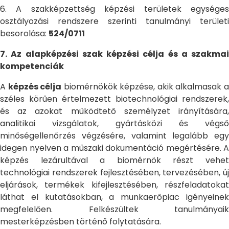
6. A szakképzettség képzési területek egységes
osztályozási rendszere szerinti tanulmányi területi
besorolása:
524/0711
7. Az alapképzési szak képzési célja és a szakmai
kompetenciák
A
képzés célja
biomérnökök képzése, akik alkalmasak 
széles körűen értelmezett biotechnológiai rendszerek,
és az azokat működtető személyzet irányítására,
analitikai vizsgálatok, gyártásközi és végső
minőségellenőrzés végzésére, valamint legalább egy
idegen nyelven a műszaki dokumentáció megértésére. A
képzés lezárultával a biomérnök részt vehet
technológiai rendszerek fejlesztésében, tervezésében, új
eljárások, termékek kifejlesztésében, részfeladatokat
láthat el kutatásokban, a munkaerőpiac igényeinek
megfelelően. Felkészültek tanulmányaik
mesterképzésben történő folytatására.