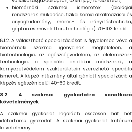
vállalkozásgazdaságtan, üzleti jog) 16-30 kredit;
biomérnöki szakmai ismeretek (biológiai
rendszerek működése, fizikai kémia alkalmazásai és
anyagtudomány, mérés- és irányítástechnika,
géptan és művelettan, technológia) 70-103 kredit.
8.1.2. A választható specializációkat is figyelembe véve a
biomérnöki szakma igényeinek megfelelően, a
biotechnológia, az egészségvédelem, az élelemiszer-
technológia, a speciális analitikai módszerek, a
környezetvédelem szakterületein szerezhető speciális
ismeret. A képző intézmény által ajánlott specializáció a
képzés egészén belül 40-60 kredit.
8.2. A szakmai gyakorlatra vonatkozó
követelmények
A szakmai gyakorlat legalább összesen hat hét
időtartamú gyakorlat. A szakmai gyakorlat kritérium
követelmény.