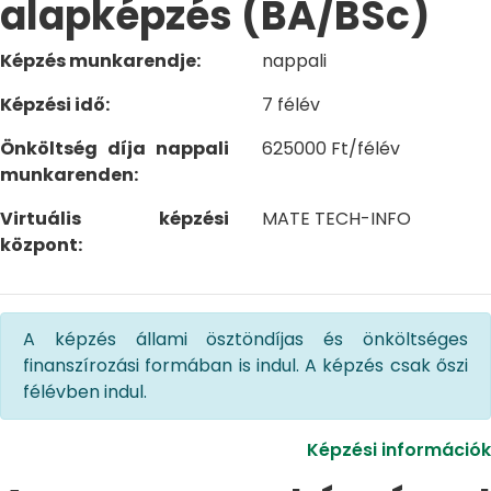
alapképzés (BA/BSc)
Képzés munkarendje:
nappali
Képzési idő:
7 félév
Önköltség díja nappali
625000 Ft/félév
munkarenden:
Virtuális képzési
MATE TECH-INFO
központ:
A képzés állami ösztöndíjas és önköltséges
finanszírozási formában is indul. A képzés csak őszi
félévben indul.
Képzési információk