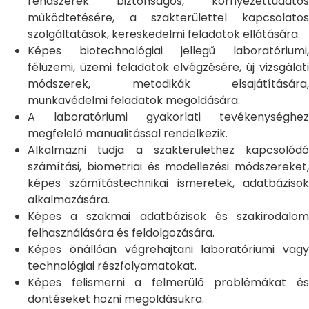
rendszerek biztonságos, környezettudatos
működtetésére, a szakterülettel kapcsolatos
szolgáltatások, kereskedelmi feladatok ellátására.
Képes biotechnológiai jellegű laboratóriumi,
félüzemi, üzemi feladatok elvégzésére, új vizsgálati
módszerek, metodikák elsajátítására,
munkavédelmi feladatok megoldására.
A laboratóriumi gyakorlati tevékenységhez
megfelelő manualitással rendelkezik.
Alkalmazni tudja a szakterülethez kapcsolódó
számítási, biometriai és modellezési módszereket,
képes számítástechnikai ismeretek, adatbázisok
alkalmazására.
Képes a szakmai adatbázisok és szakirodalom
felhasználására és feldolgozására.
Képes önállóan végrehajtani laboratóriumi vagy
technológiai részfolyamatokat.
Képes felismerni a felmerülő problémákat és
döntéseket hozni megoldásukra.