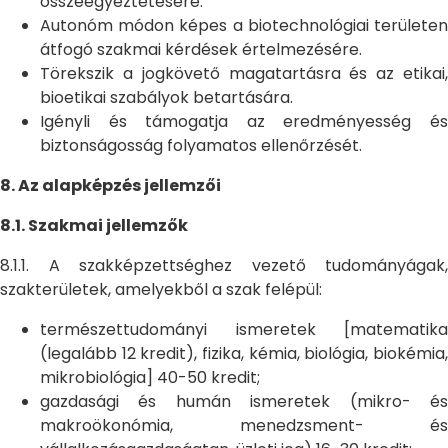
összeegyeztetésére.
Autonóm módon képes a biotechnológiai területen
átfogó szakmai kérdések értelmezésére.
Törekszik a jogkövető magatartásra és az etikai,
bioetikai szabályok betartására.
Igényli és támogatja az eredményesség és
biztonságosság folyamatos ellenőrzését.
8. Az alapképzés jellemzői
8.1. Szakmai jellemzők
8.1.1. A szakképzettséghez vezető tudományágak,
szakterületek, amelyekből a szak felépül:
természettudományi ismeretek [matematika
(legalább 12 kredit), fizika, kémia, biológia, biokémia,
mikrobiológia] 40-50 kredit;
gazdasági és humán ismeretek (mikro- és
makroökonómia, menedzsment- és