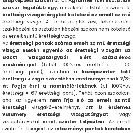
alapképzési szakon
és az
Agrármérnöki osztatlan
szakon
legalább egy
, a szaknál a listában szereplő
érettségi vizsgatárgyból kötelező az emelt szintű
érettségi vizsga. A többi alapképzési, felsőoktatási
szakképzési és osztatlan képzési szakon nem kötelező
az emelt szintű érettségi vizsga.
Az
érettségi pontok száma emelt szintű érettségi
vizsga esetén egyenlő az érettségi vizsgán az
adott vizsgatárgyból elért százalékos
eredménnyel
(tehát 100%-os érettségi = 100
érettségi pont), azonban a
középszinten tett
érettségi vizsga százalékos eredménye csak 2/3-
át fogja érni a nominálértékének
(pl. 100%-os
érettségi = 67 érettségi pont). Tehát azon szakokon,
ahol az Egyetem
nem írja elő az emelt szintű
érettségi
vizsgakövetelményt, ott is
érdemes
valamely érettségi vizsgatárgyat
vagy
vizsgatárgyakat
emelt szinten teljesíteni
. Az emelt
szintű érettségiért az
intézményi pontok keretében