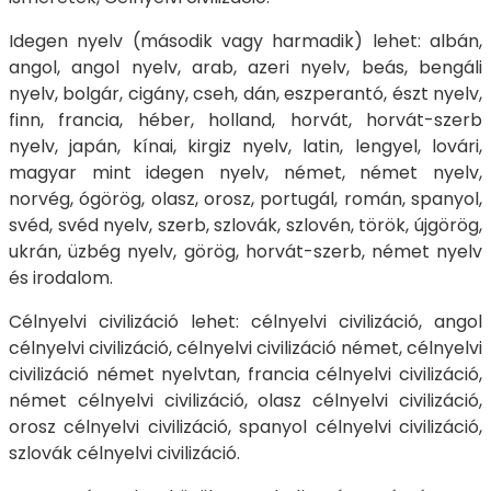
Idegen nyelv (második vagy harmadik) lehet: albán,
angol, angol nyelv, arab, azeri nyelv, beás, bengáli
nyelv, bolgár, cigány, cseh, dán, eszperantó, észt nyelv,
finn, francia, héber, holland, horvát, horvát-szerb
nyelv, japán, kínai, kirgiz nyelv, latin, lengyel, lovári,
magyar mint idegen nyelv, német, német nyelv,
norvég, ógörög, olasz, orosz, portugál, román, spanyol,
svéd, svéd nyelv, szerb, szlovák, szlovén, török, újgörög,
ukrán, üzbég nyelv, görög, horvát-szerb, német nyelv
és irodalom.
Célnyelvi civilizáció lehet: célnyelvi civilizáció, angol
célnyelvi civilizáció, célnyelvi civilizáció német, célnyelvi
civilizáció német nyelvtan, francia célnyelvi civilizáció,
német célnyelvi civilizáció, olasz célnyelvi civilizáció,
orosz célnyelvi civilizáció, spanyol célnyelvi civilizáció,
szlovák célnyelvi civilizáció.