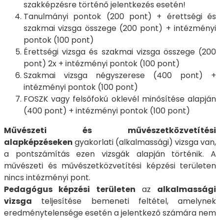
szakképzésre történő jelentkezés esetén!
Tanulmányi pontok (200 pont) + érettségi és
szakmai vizsga összege (200 pont) + intézményi
pontok (100 pont)
Érettségi vizsga és szakmai vizsga összege (200
pont) 2x + intézményi pontok (100 pont)
Szakmai vizsga négyszerese (400 pont) +
intézményi pontok (100 pont)
FOSZK vagy felsőfokú oklevél minősítése alapján
(400 pont) + intézményi pontok (100 pont)
Művészeti és művészetközvetítési
alapképzéseken
gyakorlati (alkalmassági) vizsga van,
a pontszámítás ezen vizsgák alapján történik. A
művészeti és művészetközvetítési képzési területen
nincs intézményi pont.
Pedagógus képzési területen
az
alkalmassági
vizsga
teljesítése bemeneti feltétel, amelynek
eredménytelensége esetén a jelentkező számára nem