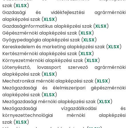
szak (
XLSX
)
Gazdasági és vidékfejlesztési agrármérnöki
alapképzési szak (
XLSX
)
Gazdaságinformatikus alapképzési szak (
XLSX
)
Gépészmérnöki alapképzési szak (
XLSX
)
Gyógypedagógia alapképzési szak (
XLSX
)
Kereskedelem és marketing alapképzési szak (
XLSX
)
Kertészmérnöki alapképzési szak (
XLSX
)
Környezetmérnöki alapképzési szak (
XLSX
)
Lótenyésztő, lovassport szervező agrármérnöki
alapképzési szak (
XLSX
)
Mechatronikai mérnöki alapképzési szak (
XLSX
)
Mezőgazdasági és élelmiszeripari gépészmérnöki
alapképzési szak (
XLSX
)
Mezőgazdasági mérnöki alapképzési szak (
XLSX
)
Mezőgazdasági vízgazdálkodási és
környezettechnológiai mérnöki alapképzési
szak (
XLSX
)