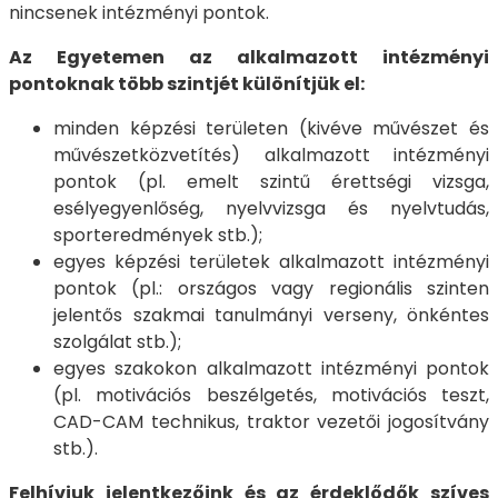
nincsenek intézményi pontok.
Az Egyetemen az alkalmazott intézményi
pontoknak több szintjét különítjük el:
minden képzési területen (kivéve művészet és
művészetközvetítés) alkalmazott intézményi
pontok (pl. emelt szintű érettségi vizsga,
esélyegyenlőség, nyelvvizsga és nyelvtudás,
sporteredmények stb.);
egyes képzési területek alkalmazott intézményi
pontok (pl.: országos vagy regionális szinten
jelentős szakmai tanulmányi verseny, önkéntes
szolgálat stb.);
egyes szakokon alkalmazott intézményi pontok
(pl. motivációs beszélgetés, motivációs teszt,
CAD-CAM technikus, traktor vezetői jogosítvány
stb.).
Felhívjuk jelentkezőink és az érdeklődők szíves