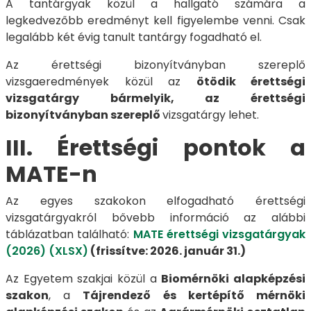
A tantárgyak közül a hallgató számára a
legkedvezőbb eredményt kell figyelembe venni. Csak
legalább két évig tanult tantárgy fogadható el.
Az érettségi bizonyítványban szereplő
vizsgaeredmények közül az
ötödik érettségi
vizsgatárgy bármelyik, az érettségi
bizonyítványban szereplő
vizsgatárgy lehet.
III. Érettségi pontok a
MATE-n
Az egyes szakokon elfogadható érettségi
vizsgatárgyakról bővebb információ az alábbi
táblázatban található:
MATE érettségi vizsgatárgyak
(2026) (XLSX)
(frissítve: 2026. január 31.)
Az Egyetem szakjai közül a
Biomérnöki alapképzési
szakon
, a
Tájrendező és kertépítő mérnöki