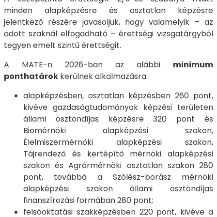
minden alapképzésre és osztatlan képzésre
jelentkező részére javasoljuk, hogy valamelyik – az
adott szaknál elfogadható – érettségi vizsgatárgyból
tegyen emelt szintű érettségit.
A MATE-n 2026-ban az alábbi
minimum
ponthatárok
kerülnek alkalmazásra:
alapképzésben, osztatlan képzésben 260 pont,
kivéve gazdaságtudományok képzési területen
állami ösztöndíjas képzésre 320 pont és
Biomérnöki alapképzési szakon,
Élelmiszermérnöki alapképzési szakon,
Tájrendező és kertépítő mérnöki alapképzési
szakon és Agrármérnöki osztatlan szakon 280
pont, továbbá a Szőlész-borász mérnöki
alapképzési szakon állami ösztöndíjas
finanszírozási formában 280 pont;
felsőoktatási szakképzésben 220 pont, kivéve a