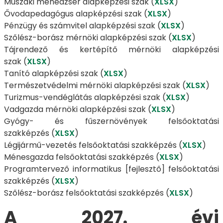
Műszaki menedzser alapképzési szak (
XLSX
)
Ővodapedagógus alapképzési szak (
XLSX
)
Pénzügy és számvitel alapképzési szak (
XLSX
)
Szőlész-borász mérnöki alapképzési szak (
XLSX
)
Tájrendező és kertépítő mérnöki alapképzési
szak (
XLSX
)
Tanító alapképzési szak (
XLSX
)
Természetvédelmi mérnöki alapképzési szak (
XLSX
)
Turizmus-vendéglátás alapképzési szak (
XLSX
)
Vadgazda mérnöki alapképzési szak (
XLSX
)
Gyógy- és fűszernövények felsőoktatási
szakképzés (
XLSX
)
Légijármű-vezetés felsőoktatási szakképzés (
XLSX
)
Ménesgazda felsőoktatási szakképzés (
XLSX
)
Programtervező informatikus [fejlesztő] felsőoktatási
szakképzés (
XLSX
)
Szőlész-borász felsőoktatási szakképzés (
XLSX
)
A 2027. évi