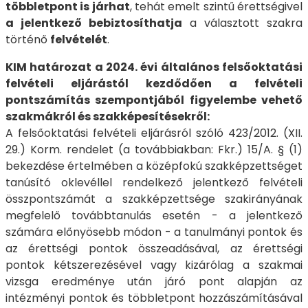
többletpont is járhat
, tehát emelt szintű érettségivel
a jelentkező bebiztosíthatja
a választott szakra
történő
felvételét
.
KIM határozat
a 2024. évi általános felsőoktatási
felvételi eljárástól kezdődően a felvételi
pontszámítás szempontjából figyelembe vehető
szakmákról és szakképesítésekről:
A felsőoktatási felvételi eljárásról szóló 423/2012. (XII.
29.) Korm. rendelet (a továbbiakban: Fkr.) 15/A. § (1)
bekezdése értelmében a középfokú szakképzettséget
tanúsító oklevéllel rendelkező jelentkező felvételi
összpontszámát a szakképzettsége szakirányának
megfelelő továbbtanulás esetén - a jelentkező
számára előnyösebb módon - a tanulmányi pontok és
az érettségi pontok összeadásával, az érettségi
pontok kétszerezésével vagy kizárólag a szakmai
vizsga eredménye után járó pont alapján az
intézményi pontok és többletpont hozzászámításával