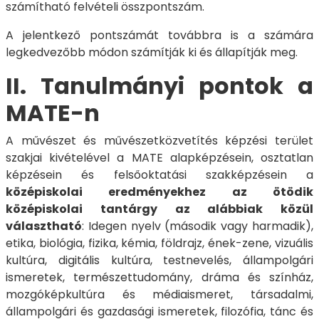
számítható felvételi összpontszám.
A jelentkező pontszámát továbbra is a számára
legkedvezőbb módon számítják ki és állapítják meg.
II. Tanulmányi pontok a
MATE-n
A művészet és művészetközvetítés képzési terület
szakjai kivételével a MATE alapképzésein, osztatlan
képzésein és
felsőoktatási
szakképzésein a
középiskolai eredményekhez az ötödik
középiskolai tantárgy az alábbiak közül
választható
: Idegen nyelv (második vagy harmadik),
etika, biológia, fizika, kémia, földrajz, ének-zene, vizuális
kultúra, digitális kultúra, testnevelés, állampolgári
ismeretek, természettudomány, dráma és színház,
mozgóképkultúra és médiaismeret, társadalmi,
állampolgári és gazdasági ismeretek, filozófia, tánc és