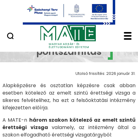
Ugrás a fő tartalomhoz
Minőségügy
AOF felvételi pontsz
AOF
MAGYAR AGRÁR- ÉS
ÉLETTUDOMÁNYI EGYETEM
pontszámítás
Utolsó frissítés: 2026 január 31.
Alapképzésre és osztatlan képzésre csak abban
esetben kötelező az emelt szintű érettségi vizsga a
sikeres felvételihez, ha ezt a felsőoktatási intézmény
kifejezetten előírja.
A MATE-n
három szakon kötelező az emelt szintű
érettségi vizsga
valamely, az intézmény által a
szakon elfogadható érettségi vizsgatárgyból: