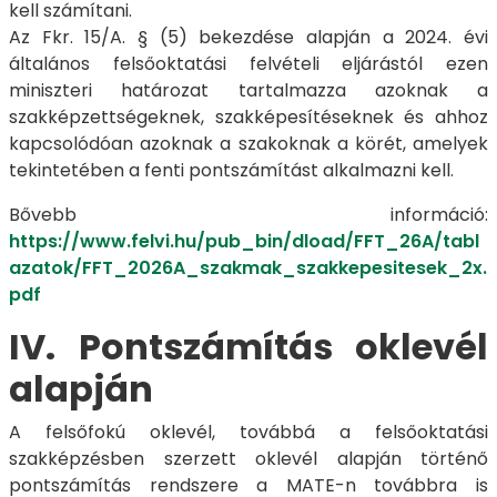
kell számítani.
Az Fkr. 15/A. § (5) bekezdése alapján a 2024. évi
általános felsőoktatási felvételi eljárástól ezen
miniszteri határozat tartalmazza azoknak a
szakképzettségeknek, szakképesítéseknek és ahhoz
kapcsolódóan azoknak a szakoknak a körét, amelyek
tekintetében a fenti pontszámítást alkalmazni kell.
Bővebb információ:
https://www.felvi.hu/pub_bin/dload/FFT_26A/tabl
azatok/FFT_2026A_szakmak_szakkepesitesek_2x.
pdf
IV. Pontszámítás oklevél
alapján
A felsőfokú oklevél, továbbá a felsőoktatási
szakképzésben szerzett oklevél alapján történő
pontszámítás rendszere a MATE-n továbbra is