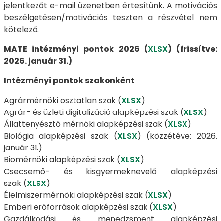
jelentkezőt e-mail üzenetben értesítünk. A motivációs
beszélgetésen/motivációs teszten a részvétel nem
kötelező.
MATE intézményi pontok 2026 (
XLSX
) (frissítve:
2026. január 31.)
Intézményi pontok szakonként
Agrármérnöki osztatlan szak (
XLSX
)
Agrár- és üzleti digitalizáció alapképzési szak (
XLSX
)
Állattenyésztő mérnöki alapképzési szak (
XLSX
)
Biológia alapképzési szak (
XLSX
) (közzétéve: 2026.
január 31.)
Biomérnöki alapképzési szak (
XLSX
)
Csecsemő- és kisgyermeknevelő alapképzési
szak (
XLSX
)
Élelmiszermérnöki alapképzési szak (
XLSX
)
Emberi erőforrások alapképzési szak (
XLSX
)
Gazdálkodási és menedzsment alapképzési