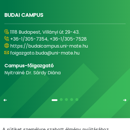
BUDAI CAMPUS
1118 Budapest, Villányi út 29-43.
+36-1/305-7354, +36-1/305-7528
https://budaicampus.uni-mate.hu
foigazgato.buda@uni-mate.hu
Campus-főigazgató
Nyitrainé Dr. Sárdy Diána
A sütiket személyre szabott élmény nyújtásához,