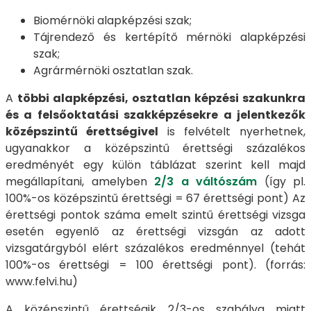
Biomérnöki alapképzési szak;
Tájrendező és kertépítő mérnöki alapképzési
szak;
Agrármérnöki osztatlan szak.
A
többi alapképzési, osztatlan képzési szakunkra
és a felsőoktatási szakképzésekre a jelentkezők
középszintű érettségivel
is felvételt nyerhetnek,
ugyanakkor a középszintű érettségi százalékos
eredményét egy külön táblázat szerint kell majd
megállapítani, amelyben
2/3 a váltószám
(így pl.
100%-os középszintű érettségi = 67 érettségi pont) Az
érettségi pontok száma emelt szintű érettségi vizsga
esetén egyenlő az érettségi vizsgán az adott
vizsgatárgyból elért százalékos eredménnyel (tehát
100%-os érettségi = 100 érettségi pont). (forrás:
www.felvi.hu)
A középszintű érettségik 2/3-os szabálya miatt