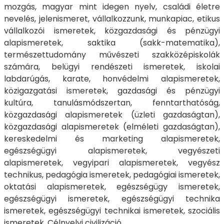
mozgás, magyar mint idegen nyelv, családi életre
nevelés, jelenismeret, vállalkozzunk, munkapiac, etikus
vállalkozói ismeretek, közgazdasági és pénzügyi
alapismeretek, saktika (sakk-matematika),
természettudomány művészeti szakközépiskolák
számára, belügyi rendészeti ismeretek, iskolai
labdarúgás, karate, honvédelmi alapismeretek,
közigazgatási ismeretek, gazdasági és pénzügyi
kultúra, tanulásmódszertan, fenntarthatóság,
közgazdasági alapismeretek (üzleti gazdaságtan),
közgazdasági alapismeretek (elméleti gazdaságtan),
kereskedelmi és marketing alapismeretek,
egészségügyi alapismeretek, vegyészeti
alapismeretek, vegyipari alapismeretek, vegyész
technikus, pedagógia ismeretek, pedagógiai ismeretek,
oktatási alapismeretek, egészségügy ismeretek,
egészségügyi ismeretek, egészségügyi technika
ismeretek, egészségügyi technikai ismeretek, szociális
ismeretek, Célnyelvi civilizáció.