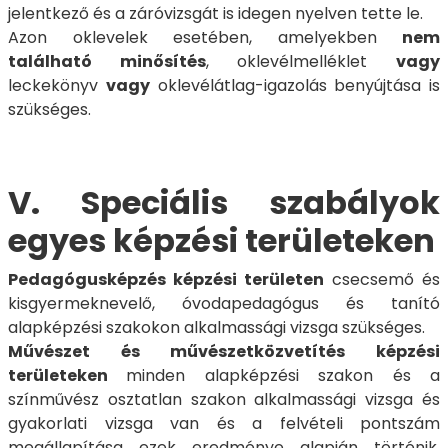
jelentkező és a záróvizsgát is idegen nyelven tette le.
Azon oklevelek esetében, amelyekben
nem
található minősítés
, oklevélmelléklet
vagy
leckekönyv
vagy
oklevélátlag-igazolás benyújtása is
szükséges.
V. Speciális szabályok
egyes képzési területeken
Pedagógusképzés képzési területen
csecsemő és
kisgyermeknevelő, óvodapedagógus és tanító
alapképzési szakokon alkalmassági vizsga szükséges.
Művészet és művészetközvetítés képzési
területeken
minden alapképzési szakon és a
színművész osztatlan szakon alkalmassági vizsga és
gyakorlati vizsga van és a felvételi pontszám
megállapítása ezek eredménye alapján történik.