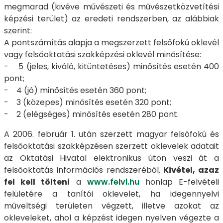
megmarad (kivéve művészeti és művészetközvetítési
képzési terület) az eredeti rendszerben, az alábbiak
szerint:
A pontszámítás alapja a megszerzett felsőfokú oklevél
vagy felsőoktatási szakképzési oklevél minősítése:
- 5 (jeles, kiváló, kitüntetéses) minősítés esetén 400
pont;
- 4 (jó) minősítés esetén 360 pont;
- 3 (közepes) minősítés esetén 320 pont;
- 2 (elégséges) minősítés esetén 280 pont.
A 2006. február 1. után szerzett magyar felsőfokú és
felsőoktatási szakképzésen szerzett oklevelek adatait
az Oktatási Hivatal elektronikus úton veszi át a
felsőoktatás információs rendszeréből.
Kivétel, azaz
fel kell tölteni
a
www.felvi.hu
honlap E-felvételi
felületére a tanítói oklevelet, ha idegennyelvi
műveltségi területen végzett, illetve azokat az
okleveleket, ahol a képzést idegen nyelven végezte a