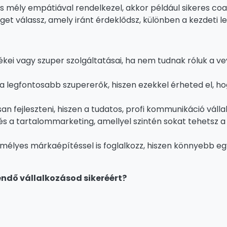
 mély empátiával rendelkezel, akkor például sikeres coa
et válassz, amely iránt érdeklődsz, különben a kezdeti
i vagy szuper szolgáltatásai, ha nem tudnak róluk a vevő
legfontosabb szupererők, hiszen ezekkel érheted el, hog
 fejleszteni, hiszen a tudatos, profi kommunikáció váll
s a tartalommarketing, amellyel szintén sokat tehetsz a 
zemélyes márkaépítéssel is foglalkozz, hiszen könnyebb 
ndő vállalkozásod sikeréért?