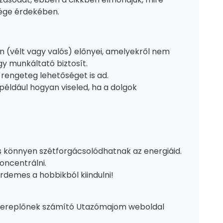
sége érdekében.
n (vélt vagy valós) előnyei, amelyekről nem
gy munkáltató biztosít.
 rengeteg lehetőséget is ad.
például hogyan viseled, ha a dolgok
 és könnyen szétforgácsolódhatnak az energiáid.
oncentrálni.
rdemes a hobbikból kiindulni!
szereplőnek számító Utazómajom weboldal