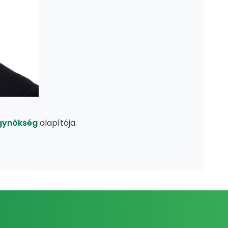
ügynökség
alapítója.