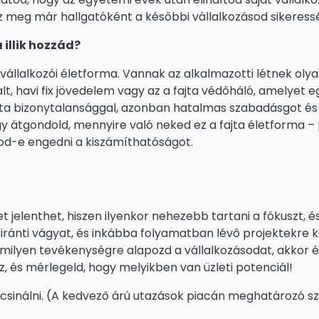
sz meg már hallgatóként a későbbi vállalkozásod sikeres
 illik hozzád?
állalkozói életforma. Vannak az alkalmazotti létnek olya
t, havi fix jövedelem vagy az a fajta védőháló, amelyet e
fajta bizonytalansággal, azonban hatalmas szabadásgot és
gy átgondold, mennyire való neked ez a fajta életforma – 
dod-e engedni a kiszámíthatóságot.
get jelenthet, hiszen ilyenkor nehezebb tartani a fókuszt,
a iránti vágyat, és inkábba folyamatban lévő projektekre k
milyen tevékenységre alapozd a vállalkozásodat, akkor é
z, és mérlegeld, hogy melyikben van üzleti potenciál!
csinálni. (A kedvező árú utazások piacán meghatározó 