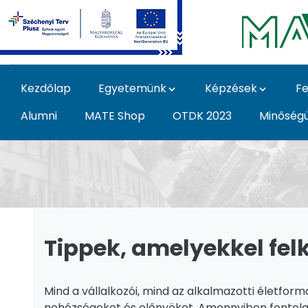
Ugrás a fő tartalomhoz
Kezdőlap
Egyetemünk
Képzések
Fe
Alumni
MATE Shop
OTDK 2023
Minőség
hirek - Magyar Agrár
Tippek, amelyekkel fel
Mind a vállalkozói, mind az alkalmazotti életfo
nehézségeket és előnyöket. Amennyiben fontolgat