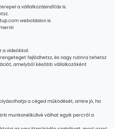
repel a vállalkozásindítás is.
tsz.
tup.com weboldalon is.
merni!
 a videókkal.
rengeteget fejlődhetsz, és nagy rutinra tehetsz
ációt, amelyből később vállalkozóként
folyásolhatja a céged működését, amire jó, ha
árki munkanélkülivé válhat egyik percről a
ktetni az együttműködés szabályait, mert ezzel