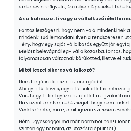
érdemes odafigyelni, és milyen lépéseket tehet
Az alkalmazotti vagy a vállalkozói életforma
Fontos leszögezni, hogy nem való mindenkinek a v
mindenki tud lemondani. Ilyen a rendszeresen utal
Tény, hogy egy saját vállalkozás együtt jár egy
Mielőtt belevágnál egy vállalkozásba, fontos, ho
folyamatosan változnak körülötted, illetve el tu
Mitől leszel sikeres vállalkozó?
Nem forgácsolod szét az energiáidat
Ahogy a túl kevés, úgy a túl sok ötlet is nehézsé
Van, hogy le kell győzni az új ötlet megvalósítás
Ha viszont az okoz nehézséget, hogy nem tudod, 
Vedd számba, mi az, amit igazán szívesen csináls
Némi ügyességgel ma már bármiből pénzt lehet 
szintén egy hobbira, az utazásra épült fel.)