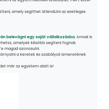
teni, amely segíthet átlendülni az esetleges
án belevágni egy saját vállalkozásba
. Annak is
ezhetsz, amelyek később segíteni fognak.
 Te magad azonosulni.
zárnyalni a keretek és szabályok ismeretének
édet már az egyetem alatt is!