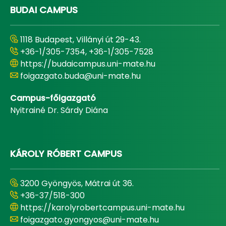
BUDAI CAMPUS
1118 Budapest, Villányi út 29-43.
+36-1/305-7354, +36-1/305-7528
https://budaicampus.uni-mate.hu
foigazgato.buda@uni-mate.hu
Campus-főigazgató
Nyitrainé Dr. Sárdy Diána
KÁROLY RÓBERT CAMPUS
3200 Gyöngyös, Mátrai út 36.
+36-37/518-300
https://karolyrobertcampus.uni-mate.hu
foigazgato.gyongyos@uni-mate.hu