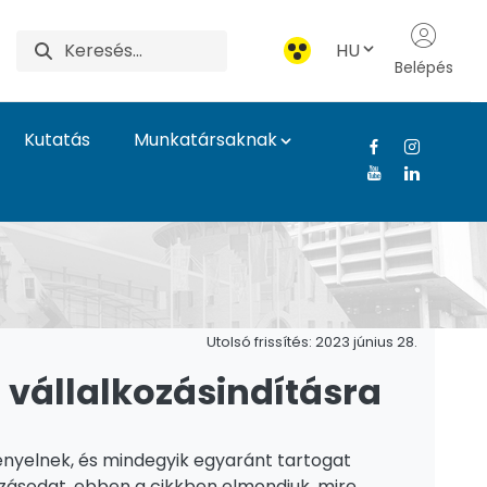
HU
Belépés
Kutatás
Munkatársaknak
yetem
Utolsó frissítés: 2023 június 28.
 vállalkozásindításra
ényelnek, és mindegyik egyaránt tartogat
ozásodat, ebben a cikkben elmondjuk, mire