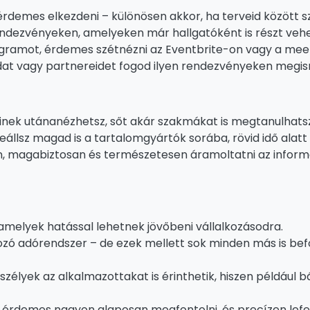
demes elkezdeni – különösen akkor, ha terveid között sze
endezvényeken, amelyeken már hallgatóként is részt vehe
gramot, érdemes szétnézni az Eventbrite-on vagy a mee
at vagy partnereidet fogod ilyen rendezvényeken megis
nek utánanézhetsz, sőt akár szakmákat is megtanulhatsz
állsz magad is a tartalomgyártók sorába, rövid idő alatt 
, magabiztosan és természetesen áramoltatni az inform
melyek hatással lehetnek jövőbeni vállalkozásodra.
áltozó adórendszer – de ezek mellett sok minden más is be
élyek az alkalmazottakat is érinthetik, hiszen például b
et érdemes nagyon alaposan megfontolni, és precízen lefe