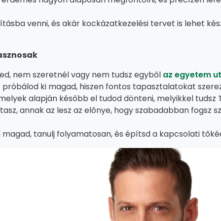
ba venni, és akár kockázatkezelési tervet is lehet készí
hasznosak
zed, nem szeretnél vagy nem tudsz egyből
az egyetem ut
t próbálod ki magad, hiszen fontos tapasztalatokat szer
 amelyek alapján később el tudod dönteni, melyikkel tudsz
ítasz, annak az lesz az előnye, hogy szabadabban fogsz s
zd magad, tanulj folyamatosan, és építsd a kapcsolati tők