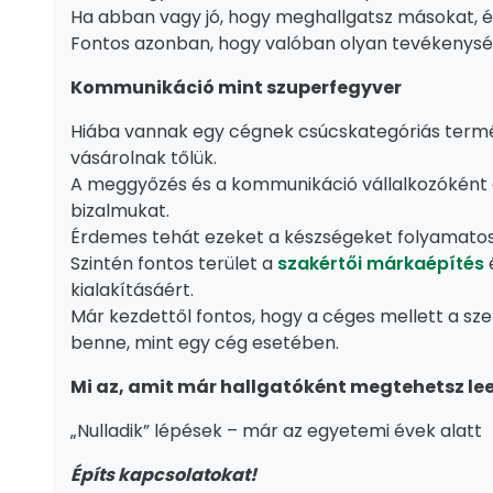
Ha abban vagy jó, hogy meghallgatsz másokat, és
Fontos azonban, hogy valóban olyan tevékenység
Kommunikáció mint szuperfegyver
Hiába vannak egy cégnek csúcskategóriás terméke
vásárolnak tőlük.
A meggyőzés és a kommunikáció vállalkozóként a 
bizalmukat.
Érdemes tehát ezeket a készségeket folyamatosan
Szintén fontos terület a
szakértői márkaépítés
é
kialakításáért.
Már kezdettől fontos, hogy a céges mellett a s
benne, mint egy cég esetében.
Mi az, amit már hallgatóként megtehetsz lee
„Nulladik” lépések – már az egyetemi évek alatt
Építs kapcsolatokat!