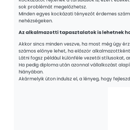
sok problémát megelőzhetsz.
Minden egyes kockázati tényezőt érdemes számítás
nehézségeken.
Az alkalmazotti tapasztalatok is lehetnek 
Akkor sincs minden veszve, ha most még úgy ér
számos előnye lehet, ha először alkalmazottkén
Látni fogsz például különféle vezetői stílusokat,
Ha pedig diploma után azonnal vállalkozást alap
hiányában.
Akármelyik úton indulsz el, a lényeg, hogy fejles