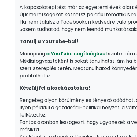
A kapcsolatépítést már az egyetemi évek alatt ér
Új ismeretségeket köthetsz például tematikus r
Ha nem találsz a Facebookon kedvedre való pro
Sosem tudhatod, hogy nem leendő munkatársaid
Tanulj a YouTube-bal!
Manapság
a YouTube segítségével
szinte bármi
Médiafogyasztóként is sokat tanulhatsz, ám ha be
szert szereplés terén. Megtanulhatod könnyedén
profitálhatsz.
Készülj fel a kockázatokra!
Rengeteg olyan körülmény és tényező adódhat, a
Ilyen például a gazdasági-politikai helyzet, a v
felkészülsz.
Fontos azonban leszögezni, hogy ugyanezek a vesz
másikra.
Kockázatot rejtenek a társulások is, ezért ezek