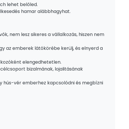
ch lehet belőled.
 lelkesedés hamar alábbhagyhat.
k, nem lesz sikeres a vállalkozás, hiszen nem
y az emberek látókörébe kerülj, és elnyerd a
alkozóként elengedhetetlen.
célcsoport bizalmának, lojalitásának
egy hús-vér emberhez kapcsolódni és megbízni