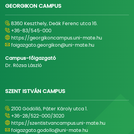
GEORGIKON CAMPUS
8360 Keszthely, Deák Ferenc utca 16.
+36-83/545-000
https://georgikoncampus.uni-mate.hu
foigazgato.georgikon@uni-mate.hu
Campus-főigazgató
Dr. Rózsa László
SZENT ISTVÁN CAMPUS
2100 Gödöllő, Páter Károly utca 1.
+36-28/522-000/3020
https://szentistvancampus.uni-mate.hu
foigazgato.godollo@uni-mate.hu