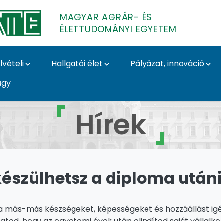
MAGYAR AGRÁR- ÉS
ÉLETTUDOMÁNYI EGYETEM
lvételi
Hallgatói élet
Pályázat, innováció
ügy
- és Élettudományi Eg
Hírek
készülhetsz a diploma utáni
rma más-más készségeket, képességeket és hozzáállást ig
od, hogy az egyetemi évek után elindítod saját vállalk