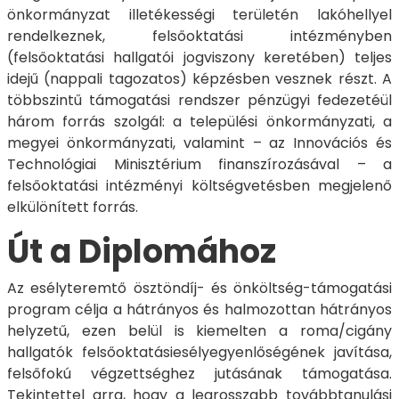
önkormányzat illetékességi területén lakóhellyel
rendelkeznek, felsőoktatási intézményben
(felsőoktatási hallgatói jogviszony keretében) teljes
idejű (nappali tagozatos) képzésben vesznek részt. A
többszintű támogatási rendszer pénzügyi fedezetéül
három forrás szolgál: a települési önkormányzati, a
megyei önkormányzati, valamint – az Innovációs és
Technológiai Minisztérium finanszírozásával – a
felsőoktatási intézményi költségvetésben megjelenő
elkülönített forrás.
Út a Diplomához
Az esélyteremtő ösztöndíj- és önköltség-támogatási
program célja a hátrányos és halmozottan hátrányos
helyzetű, ezen belül is kiemelten a roma/cigány
hallgatók felsőoktatásiesélyegyenlőségének javítása,
felsőfokú végzettséghez jutásának támogatása.
Tekintettel arra, hogy a legrosszabb továbbtanulási