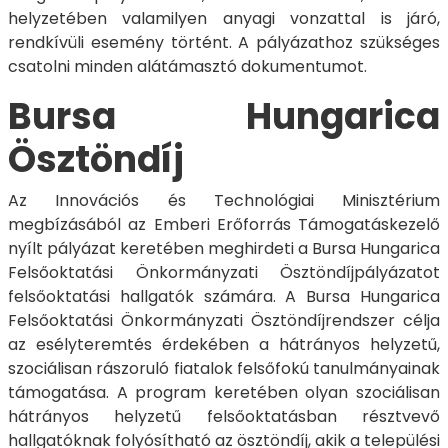
helyzetében valamilyen anyagi vonzattal is járó,
rendkívüli esemény történt. A pályázathoz szükséges
csatolni minden alátámasztó dokumentumot.
Bursa Hungarica
Ösztöndíj
Az Innovációs és Technológiai Minisztérium
megbízásából az Emberi Erőforrás Támogatáskezelő
nyílt pályázat keretében meghirdeti a Bursa Hungarica
Felsőoktatási Önkormányzati Ösztöndíjpályázatot
felsőoktatási hallgatók számára. A Bursa Hungarica
Felsőoktatási Önkormányzati Ösztöndíjrendszer célja
az esélyteremtés érdekében a hátrányos helyzetű,
szociálisan rászoruló fiatalok felsőfokú tanulmányainak
támogatása. A program keretében olyan szociálisan
hátrányos helyzetű felsőoktatásban résztvevő
hallgatóknak folyósítható az ösztöndíj, akik a települési