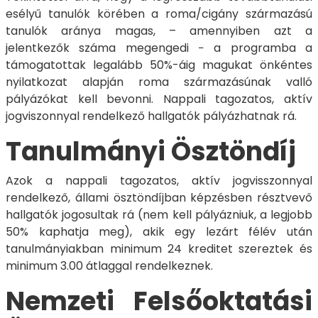
esélyű tanulók körében a roma/cigány származású
tanulók aránya magas, – amennyiben azt a
jelentkezők száma megengedi − a programba a
támogatottak legalább 50%-áig magukat önkéntes
nyilatkozat alapján roma származásúnak valló
pályázókat kell bevonni. Nappali tagozatos, aktív
jogviszonnyal rendelkező hallgatók pályázhatnak rá.
Tanulmányi Ösztöndíj
Azok a nappali tagozatos, aktív jogvisszonnyal
rendelkező, állami ösztöndíjban képzésben résztvevő
hallgatók jogosultak rá (nem kell pályázniuk, a legjobb
50% kaphatja meg), akik egy lezárt félév után
tanulmányiakban minimum 24 kreditet szereztek és
minimum 3.00 átlaggal rendelkeznek.
Nemzeti Felsőoktatási