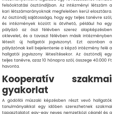
felsőoktatási ösztöndíjban. Az intézményi létszám a
kari létszámarányoknak megfelelően kerül elosztásra.
Az ösztöndíj sajátossága, hogy egy teljes tanévre szól,
és intézmények között is átvihető, például ha egy
pályázó az őszi félévben szerez alapképzésben
oklevelet, és a tavaszi félévben másik intézményben
létesít új hallgatói jogviszonyt. Ezt azonban a
pályázónak kell bejelentenie a képző intézmény felé a
hallgatói jogviszony létesítésekor. Az ösztöndíj egy
teljes tanévre, azaz 10 hónapra szól, összege 40.000 Ft
havonta.
Kooperatív szakmai
gyakorlat
A gödöllői műszaki képzésben részt vevő hallgatók
tanulmányaikkal egy időben szerezhetnek szakmai
tapasztalatot egy-egy neves nemzetközi cégnél és a