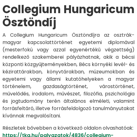
Collegium Hungaricum
Ösztöndíj
A Collegium Hungaricum Ösztöndíjra az osztrák-
magyar kapcsolattörténet egyetemi diplomával
(mesterfokú vagy azzal egyenértékű végzettség)
rendelkező szakemberei pályázhatnak, akik a bécsi
központi közgyűjteményekben, Bécs környéki levél- és
kézirattárakban, könyvtárakban, múzeumokban és
egyetemi vagy állami kutatóhelyeken a magyar
történelem, gazdaságtörténet, várostörténet,
művelődés, irodalom, művészet, filozófia, pszichológia
és jogtudomány terén általános elméleti, valamint
forrásfeltáró, illetve forrásfeldolgozó tanulmányutakat
kívánnak megvalósítani.
Részletek bővebben a következő oldalon olvashatóak:
https://tka.hu/palyazatok/4836/collegium-