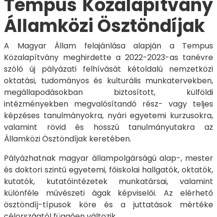
Tempus Közalapítvány
Államközi Ösztöndíjak
A Magyar Állam felajánlása alapján a Tempus
Közalapítvány meghirdette a 2022-2023-as tanévre
szóló új pályázati felhívását kétoldalú nemzetközi
oktatási, tudományos és kulturális munkatervekben,
megállapodásokban biztosított, külföldi
intézményekben megvalósítandó rész- vagy teljes
képzéses tanulmányokra, nyári egyetemi kurzusokra,
valamint rövid és hosszú tanulmányutakra az
Államközi Ösztöndíjak keretében.
Pályázhatnak magyar állampolgárságú alap-, mester
és doktori szintű egyetemi, főiskolai hallgatók, oktatók,
kutatók, kutatóintézetek munkatársai, valamint
különféle művészeti ágak képviselői. Az elérhető
ösztöndíj-típusok köre és a juttatások mértéke
célországtól függően változik.