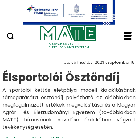
Ugrás a fő tartalomhoz
Minőségügy
Hazai ösztöndíjak - 
Ösztöndíjak
MAGYAR AGRÁR- ÉS
ÉLETTUDOMÁNYI EGYETEM
Utolsó frissítés: 2023 szeptember 15.
Élsportolói Ösztöndíj
A sportolói kettős életpálya modell kialakításának
támogatására ösztöndíj pályázható az alábbiakban
megfogalmazott értékek megvalósítása és a Magyar
Agrár- és Élettudományi Egyetem (továbbiakban
MATE) hírnevének növelése érdekében végzett
tevékenység esetén.