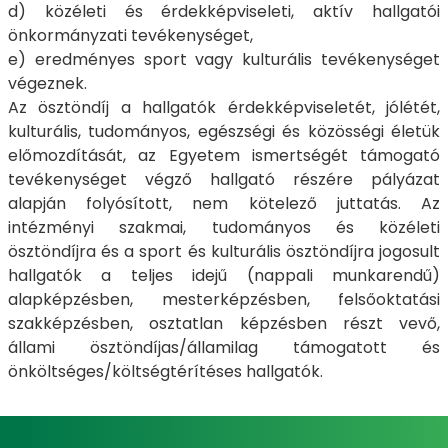
d) közéleti és érdekképviseleti, aktív hallgatói
önkormányzati tevékenységet,
e) eredményes sport vagy kulturális tevékenységet
végeznek.
Az ösztöndíj a hallgatók érdekképviseletét, jólétét,
kulturális, tudományos, egészségi és közösségi életük
előmozdítását, az Egyetem ismertségét támogató
tevékenységet végző hallgató részére pályázat
alapján folyósított, nem kötelező juttatás. Az
intézményi szakmai, tudományos és közéleti
ösztöndíjra és a sport és kulturális ösztöndíjra jogosult
hallgatók a teljes idejű (nappali munkarendű)
alapképzésben, mesterképzésben, felsőoktatási
szakképzésben, osztatlan képzésben részt vevő,
állami ösztöndíjas/államilag támogatott és
önköltséges/költségtérítéses hallgatók.