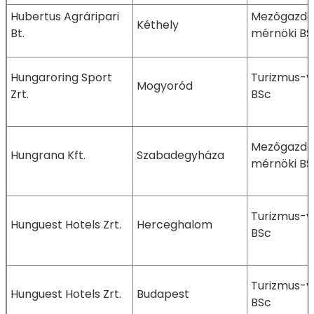
Hubertus Agráripari
Mezőgazda
Kéthely
Bt.
mérnöki BS
Hungaroring Sport
Turizmus-v
Mogyoród
Zrt.
BSc
Mezőgazda
Hungrana Kft.
Szabadegyháza
mérnöki BS
Turizmus-v
Hunguest Hotels Zrt.
Herceghalom
BSc
Turizmus-v
Hunguest Hotels Zrt.
Budapest
BSc