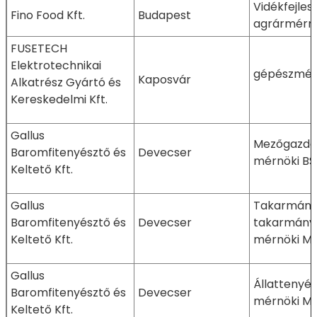
Vidékfejlesz
Fino Food Kft.
Budapest
agrármérn
FUSETECH
Elektrotechnikai
gépészmér
Kaposvár
Alkatrész Gyártó és
Kereskedelmi Kft.
Gallus
Mezőgazda
Baromfitenyésztő és
Devecser
mérnöki BS
Keltető Kft.
Gallus
Takarmányo
Baromfitenyésztő és
Devecser
takarmányb
Keltető Kft.
mérnöki M
Gallus
Állattenyé
Baromfitenyésztő és
Devecser
mérnöki M
Keltető Kft.