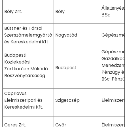
Állattenyész
Bóly Zrt.
Bóly
BSc
Büttner és Társai
Szerszámelemgyártó
Nagyatád
Gépészmé
és Kereskedelmi Kft.
Gépészmérn
Budapesti
Gazdálkodá
Közlekedési
Menedzsme
Budapest
Zártkörűen Működő
Pénzügy és
Részvénytársaság
BSc, Pénzü
Capriovus
Élelmiszeripari és
Szigetcsép
Élelmiszer
Kereskedelmi Kft.
Ceres Zrt.
Győr
Élelmiszer