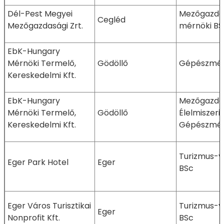
Dél-Pest Megyei
Mezőgazda
Cegléd
Mezőgazdasági Zrt.
mérnöki BS
EbK-Hungary
Mérnöki Termelő,
Gödöllő
Gépészmér
Kereskedelmi Kft.
EbK-Hungary
Mezőgazdas
Mérnöki Termelő,
Gödöllő
Élelmiszeri
Kereskedelmi Kft.
Gépészmér
Turizmus-v
Eger Park Hotel
Eger
BSc
Eger Város Turisztikai
Turizmus-v
Eger
Nonprofit Kft.
BSc