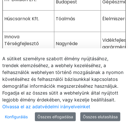
Budapest
Gépészmér
Húscsarnok Kft.
Tóalmás
Élelmiszer
Innova
Vidékfejlesz
Térségfejlesztő
Nagyréde
agrármérn
Szociális Szövetkezet
A sütiket személyre szabott élmény nyújtásához,
INVESTMENT Mérnöki
Pénzügy és
trendek elemzéséhez, a webhely kezeléséhez, a
Kaposvár
és Fővállalkozó Kft.
BSc
felhasználók webhelyen történő mozgásának a nyomon
követéséhez és felhasználói bázisunkkal kapcsolatos
demográfiai információk megszerzéséhez használjuk.
Regionális 
INVESTMENT Mérnöki
Fogadja el az összes sütit a webhelyünk által nyújtott
Kaposvár
környezeti
és Fővállalkozó Kft.
legjobb élmény érdekében, vagy kezelje beállításait.
gazdaságt
Olvassa el az adatvédelmi irányelveinket
Konfigurálás
Összes elfogadása
Összes elutasítása
Johnson Electric
Hatvan
Gépészmér
Hungary Kft.