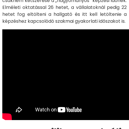
csaknem kétszerese a „hagyományos” képzési időnek.
Elméleti oktatással 26 hetet, a vállalatoknál pedig 22
hetet fog eltölteni a hallgató és itt kell letöltenie a
képzéshez kapcsolódó szakmai gyakorlati időszakot is.