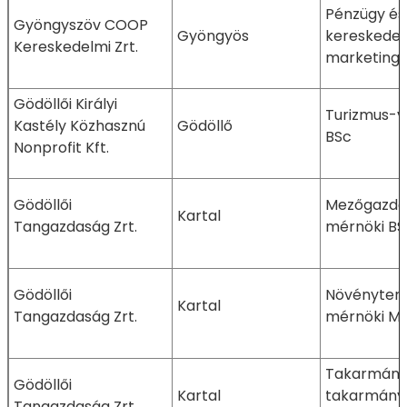
Pénzügy és 
Gyöngyszöv COOP
Gyöngyös
kereskedel
Kereskedelmi Zrt.
marketing 
Gödöllői Királyi
Turizmus-v
Kastély Közhasznú
Gödöllő
BSc
Nonprofit Kft.
Gödöllői
Mezőgazda
Kartal
Tangazdaság Zrt.
mérnöki BS
Gödöllői
Növényter
Kartal
Tangazdaság Zrt.
mérnöki M
Takarmányo
Gödöllői
Kartal
takarmányb
Tangazdaság Zrt.