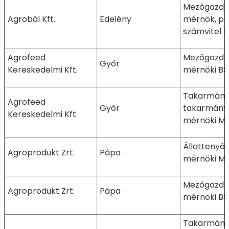
Mezőgazda
Agrobál Kft.
Edelény
mérnök, pé
számvitel 
Agrofeed
Mezőgazda
Győr
Kereskedelmi Kft.
mérnöki BS
Takarmányo
Agrofeed
Győr
takarmányb
Kereskedelmi Kft.
mérnöki M
Állattenyé
Agroprodukt Zrt.
Pápa
mérnöki M
Mezőgazda
Agroprodukt Zrt.
Pápa
mérnöki BS
Takarmányo