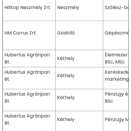
Hilltop Neszmély Zrt.
Neszmély
Szőlész-bo
HM Currus Zrt.
Gödöllő
Gépészmér
Hubertus Agráripari
Élelmiszer
Kéthely
Bt.
BSc, MSc
Hubertus Agráripari
Kereskede
Kéthely
Bt.
marketing 
Hubertus Agráripari
Pénzügy és
Kéthely
Bt.
BSc
Hubertus Agráripari
Kéthely
Pénzügy M
Bt.