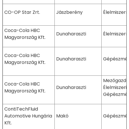
CO-OP Star Zrt.
Jászberény
Élelmiszer
Coca-Cola HBC
Dunaharaszti
Élelmiszer
Magyarország Kft.
Coca-Cola HBC
Dunaharaszti
Gépészmér
Magyarország Kft.
Mezőgazdas
Coca-Cola HBC
Dunaharaszti
Élelmiszeri
Magyarország Kft.
Gépészmér
ContiTechFluid
Automotive Hungária
Makó
Gépészmér
Kft.