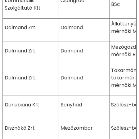
Kommunális
Csongrád
BSc
Szolgáltató Kft.
Állattenyé
Dalmand Zrt.
Dalmand
mérnöki M
Mezőgazda
Dalmand Zrt.
Dalmand
mérnöki BS
Takarmányo
Dalmand Zrt.
Dalmand
takarmányb
mérnöki M
Danubiana Kft
Bonyhád
Szőlész-bo
Disznókő Zrt
Mezőzombor
Szőlész-bo