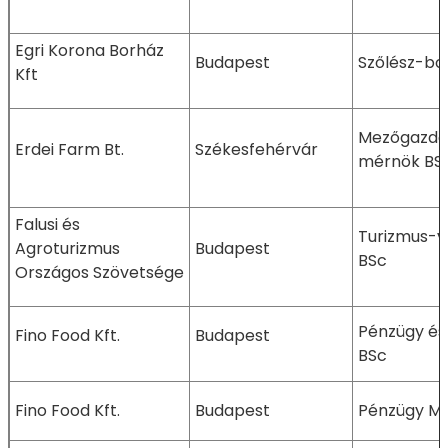
Egri Korona Borház
Budapest
Szőlész-bo
Kft
Mezőgazda
Erdei Farm Bt.
Székesfehérvár
mérnök BS
Falusi és
Turizmus-v
Agroturizmus
Budapest
BSc
Országos Szövetsége
Pénzügy és
Fino Food Kft.
Budapest
BSc
Fino Food Kft.
Budapest
Pénzügy M