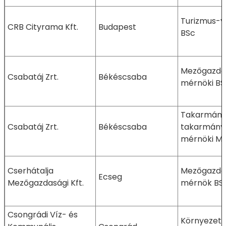
Turizmus-v
CRB Cityrama Kft.
Budapest
BSc
Mezőgazda
Csabatáj Zrt.
Békéscsaba
mérnöki BS
Takarmányo
Csabatáj Zrt.
Békéscsaba
takarmányb
mérnöki M
Cserhátalja
Mezőgazda
Ecseg
Mezőgazdasági Kft.
mérnök BS
Csongrádi Víz- és
Környezet