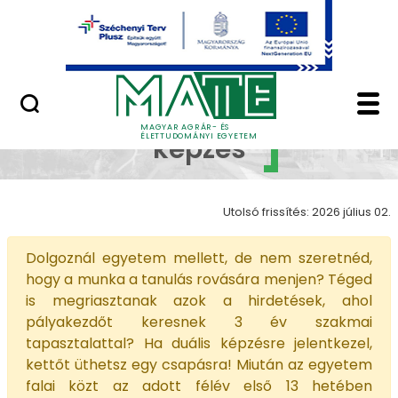
Ugrás a fő tartalomhoz
Minőségügy
Duális képzés - Magy
Duális
MAGYAR AGRÁR- ÉS
ÉLETTUDOMÁNYI EGYETEM
képzés
Utolsó frissítés: 2026 július 02.
Dolgoznál egyetem mellett, de nem szeretnéd,
hogy a munka a tanulás rovására menjen? Téged
is megriasztanak azok a hirdetések, ahol
pályakezdőt keresnek 3 év szakmai
tapasztalattal? Ha duális képzésre jelentkezel,
kettőt üthetsz egy csapásra! Miután az egyetem
falai közt az adott félév első 13 hetében