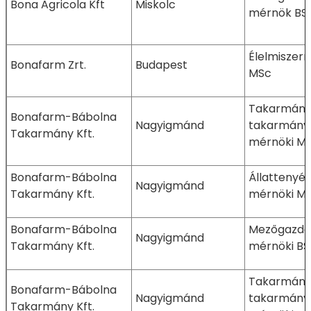
Bona Agricola Kft
Miskolc
mérnök BS
Élelmiszer
Bonafarm Zrt.
Budapest
MSc
Takarmányo
Bonafarm-Bábolna
Nagyigmánd
takarmányb
Takarmány Kft.
mérnöki M
Bonafarm-Bábolna
Állattenyé
Nagyigmánd
Takarmány Kft.
mérnöki M
Bonafarm-Bábolna
Mezőgazda
Nagyigmánd
Takarmány Kft.
mérnöki BS
Takarmányo
Bonafarm-Bábolna
Nagyigmánd
takarmányb
Takarmány Kft.