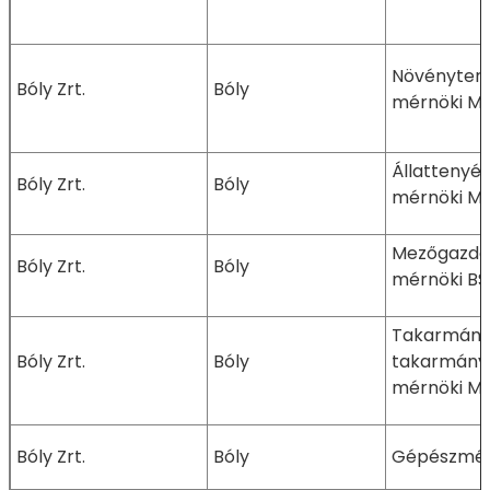
Növényter
Bóly Zrt.
Bóly
mérnöki M
Állattenyé
Bóly Zrt.
Bóly
mérnöki M
Mezőgazda
Bóly Zrt.
Bóly
mérnöki BS
Takarmányo
Bóly Zrt.
Bóly
takarmányb
mérnöki M
Bóly Zrt.
Bóly
Gépészmér