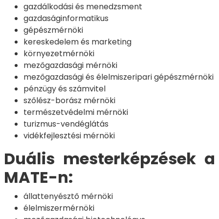
gazdálkodási és menedzsment
gazdaságinformatikus
gépészmérnöki
kereskedelem és marketing
környezetmérnöki
mezőgazdasági mérnöki
mezőgazdasági és élelmiszeripari gépészmérnöki
pénzügy és számvitel
szőlész-borász mérnöki
természetvédelmi mérnöki
turizmus-vendéglátás
vidékfejlesztési mérnöki
Duális mesterképzések a
MATE-n:
állattenyésztő mérnöki
élelmiszermérnöki