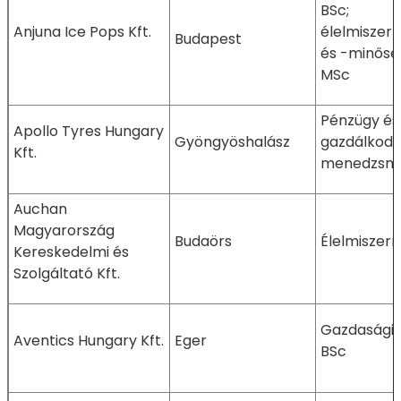
BSc;
Anjuna Ice Pops Kft.
élelmiszerb
Budapest
és -minősé
MSc
Pénzügy és 
Apollo Tyres Hungary
Gyöngyöshalász
gazdálkodá
Kft.
menedzsme
Auchan
Magyarország
Budaörs
Élelmiszer
Kereskedelmi és
Szolgáltató Kft.
Gazdaságin
Aventics Hungary Kft.
Eger
BSc