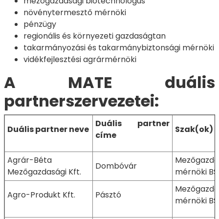
mezőgazdasági biotechnológus
növénytermesztő mérnöki
pénzügy
regionális és környezeti gazdaságtan
takarmányozási és takarmánybiztonsági mérnöki
vidékfejlesztési agrármérnöki
A MATE duális
partnerszervezetei:
Duális partner
Duális partner neve
Szak(ok) 
címe
Agrár-Béta
Mezőgazda
Dombóvár
Mezőgazdasági Kft.
mérnöki BS
Mezőgazda
Agro-Produkt Kft.
Pásztó
mérnöki BS