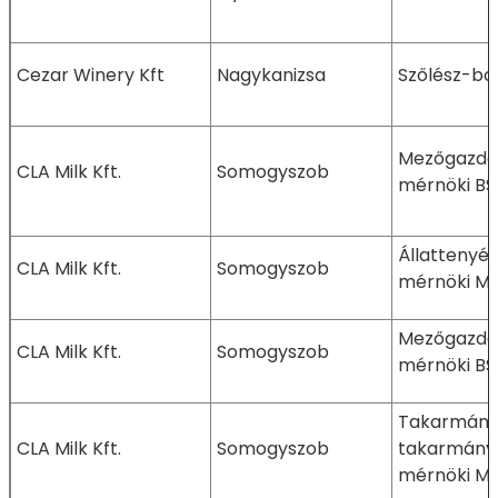
Cezar Winery Kft
Nagykanizsa
Szőlész-bo
Mezőgazda
CLA Milk Kft.
Somogyszob
mérnöki BS
Állattenyé
CLA Milk Kft.
Somogyszob
mérnöki M
Mezőgazda
CLA Milk Kft.
Somogyszob
mérnöki BS
Takarmányo
CLA Milk Kft.
Somogyszob
takarmányb
mérnöki M