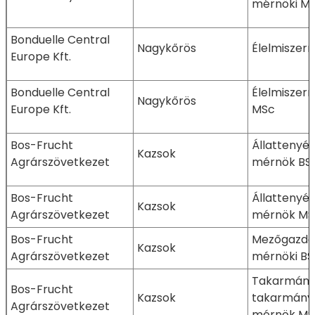
mérnöki M
Bonduelle Central
Nagykőrös
Élelmiszer
Europe Kft.
Bonduelle Central
Élelmiszer
Nagykőrös
Europe Kft.
MSc
Bos-Frucht
Állattenyé
Kazsok
Agrárszövetkezet
mérnök BS
Bos-Frucht
Állattenyé
Kazsok
Agrárszövetkezet
mérnök MS
Bos-Frucht
Mezőgazda
Kazsok
Agrárszövetkezet
mérnöki BS
Takarmányo
Bos-Frucht
Kazsok
takarmányb
Agrárszövetkezet
mérnök MS