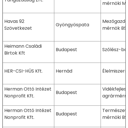
mérnöki M
Havas 92
Mezőgazda
Gyöngyöspata
Szövetkezet
mérnök BS
Heimann Családi
Budapest
Szőlész-bo
Birtok Kft
HER-CSI-HÚS Kft.
Hernád
Élelmiszer
Herman Ottó Intézet
Vidékfejlesz
Budapest
Nonprofit Kft.
agrármérn
Herman Ottó Intézet
Természet
Budapest
Nonprofit Kft.
mérnöki BS