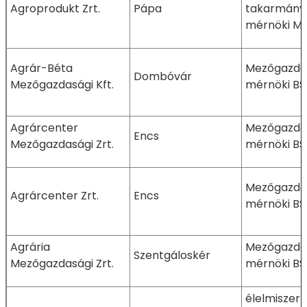
Agroprodukt Zrt.
Pápa
takarmányb
mérnöki M
Agrár-Béta
Mezőgazda
Dombóvár
Mezőgazdasági Kft.
mérnöki BS
Agrárcenter
Mezőgazda
Encs
Mezőgazdasági Zrt.
mérnöki BS
Mezőgazda
Agrárcenter Zrt.
Encs
mérnöki BS
Agrária
Mezőgazda
Szentgáloskér
Mezőgazdasági Zrt.
mérnöki BS
élelmiszer