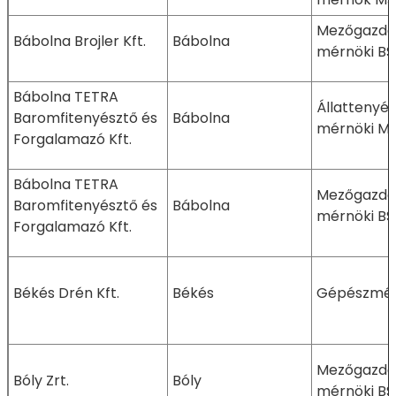
Mezőgazda
Bábolna Brojler Kft.
Bábolna
mérnöki BS
Bábolna TETRA
Állattenyé
Baromfitenyésztő és
Bábolna
mérnöki M
Forgalamazó Kft.
Bábolna TETRA
Mezőgazda
Baromfitenyésztő és
Bábolna
mérnöki BS
Forgalamazó Kft.
Békés Drén Kft.
Békés
Gépészmér
Mezőgazda
Bóly Zrt.
Bóly
mérnöki BS