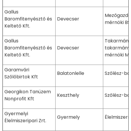
Gallus
Mezőgazda
Baromfitenyésztő és
Devecser
mérnöki BS
Keltető Kft.
Gallus
Takarmányo
Baromfitenyésztő és
Devecser
takarmányb
Keltető Kft.
mérnöki M
Garamvári
Balatonlelle
Szőlész-bo
Szőlőbirtok Kft
Georgikon Tanüzem
Keszthely
Szőlész-bo
Nonprofit Kft
Gyermelyi
Gyermely
Élelmiszer
Élelmiszeripari Zrt.