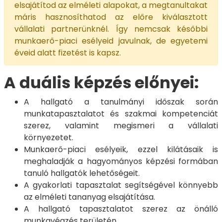
elsajátítod az elméleti alapokat, a megtanultakat
máris hasznosíthatod az előre kiválasztott
vállalati partnerünknél. Így nemcsak későbbi
munkaerő-piaci esélyeid javulnak, de egyetemi
éveid alatt fizetést is kapsz.
A duális képzés előnyei:
A hallgató a tanulmányi időszak során
munkatapasztalatot és szakmai kompetenciát
szerez, valamint megismeri a vállalati
környezetet.
Munkaerő-piaci esélyeik, ezzel kilátásaik is
meghaladják a hagyományos képzési formában
tanuló hallgatók lehetőségeit.
A gyakorlati tapasztalat segítségével könnyebb
az elméleti tananyag elsajátítása.
A hallgató tapasztalatot szerez az önálló
munkavégzés területén.