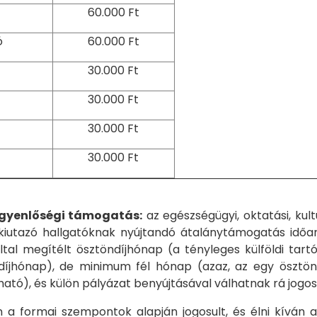
60.000 Ft
ó
60.000 Ft
30.000 Ft
30.000 Ft
30.000 Ft
30.000 Ft
egyenlőségi támogatás:
az egészségügyi, oktatási, kult
kiutazó hallgatóknak nyújtandó átalánytámogatás időa
által megítélt ösztöndíjhónap (a tényleges külföldi tar
díjhónap), de minimum fél hónap (azaz, az egy ösztö
ató), és külön pályázat benyújtásával válhatnak rá jogosu
a formai szempontok alapján jogosult, és élni kíván 