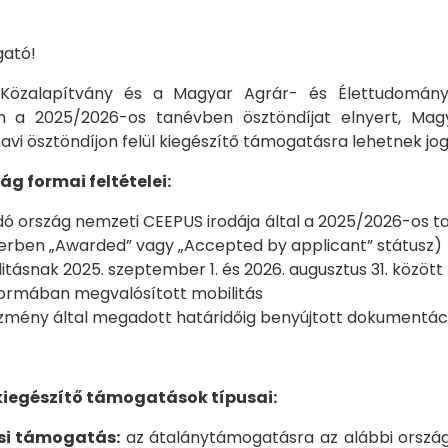
gató!
özalapítvány és a Magyar Agrár- és Élettudományi
 a 2025/2026-os tanévben ösztöndíjat elnyert, Magya
havi ösztöndíjon felül kiegészítő támogatásra lehetnek jog
ág formai feltételei:
dó ország nemzeti CEEPUS irodája által a 2025/2026-os t
erben „Awarded” vagy „Accepted by applicant” státusz)
itásnak 2025. szeptember 1. és 2026. augusztus 31. között
 formában megvalósított mobilitás
ézmény által megadott határidőig benyújtott dokumentác
 kiegészítő támogatások típusai:
si támogatás:
az átalánytámogatásra az alábbi ország