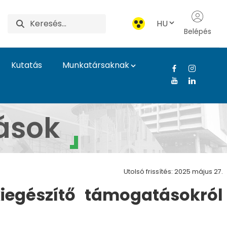
HU
Belépés
Kutatás
Munkatársaknak
 Agrár- és Élettudomá
ások
Utolsó frissítés: 2025 május 27.
kiegészítő támogatásokról