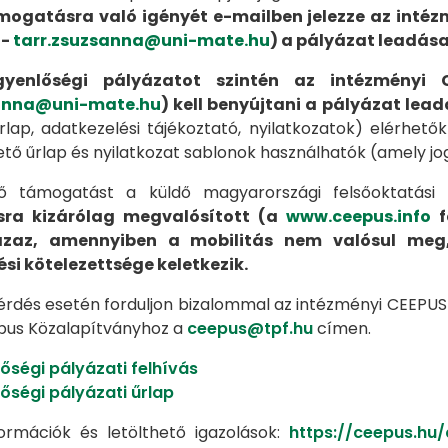
mogatásra való igényét e-mailben jelezze az intéz
 -
tarr.zsuzsanna@uni-mate.hu
) a pályázat leadás
gyenlőségi pályázatot szintén az intézményi 
sanna@uni-mate.hu
) kell benyújtani a pályázat lead
űrlap, adatkezelési tájékoztató, nyilatkozatok) elérhe
ető űrlap és nyilatkozat sablonok használhatók (amely jo
tő támogatást a küldő magyarországi felsőoktatási 
ra kizárólag megvalósított (a
www.ceepus.info
f
 azaz, amennyiben a mobilitás nem valósul meg
ési kötelezettsége keletkezik.
érdés esetén forduljon bizalommal az intézményi CEEPU
pus Közalapítványhoz a
ceepus@tpf.hu
címen.
őségi pályázati felhívás
őségi pályázati űrlap
ormációk és letölthető igazolások:
https://ceepus.h