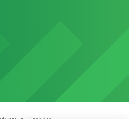
gatóság
Adatvédelem