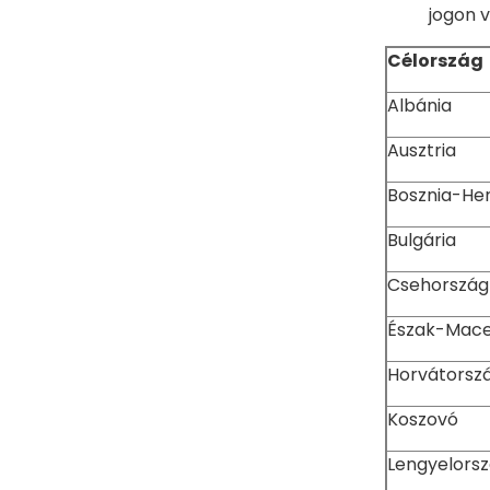
jogon v
Célország
Albánia
Ausztria
Bosznia-He
Bulgária
Csehország
Észak-Mace
Horvátorsz
Koszovó
Lengyelors