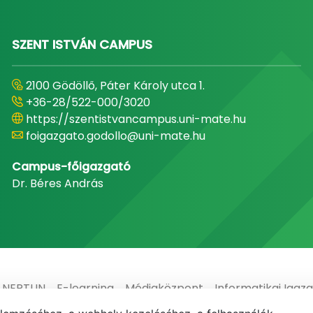
SZENT ISTVÁN CAMPUS
2100 Gödöllő, Páter Károly utca 1.
+36-28/522-000/3020
https://szentistvancampus.uni-mate.hu
foigazgato.godollo@uni-mate.hu
Campus-főigazgató
Dr. Béres András
NEPTUN
E-learning
Médiaközpont
Informatikai Igaz