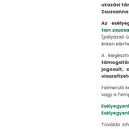
utazási tá
Zsuzsanna
Az esélye
tarr.zsuz
(pályázati 
linken elérh
A kiegészí
támogatás
jogosult,
visszafizet
Felmerülő k
vagy a Tem
Esélyegyenl
Esélyegyenl
További inf