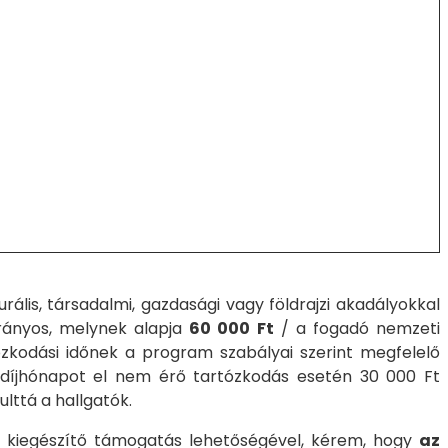
urális, társadalmi, gazdasági vagy földrajzi akadályokkal
rányos, melynek alapja
60 000 Ft
/ a fogadó nemzeti
tózkodási időnek a program szabályai szerint megfelelő
ndíjhónapot el nem érő tartózkodás esetén 30 000 Ft
lttá a hallgatók.
a kiegészítő támogatás lehetőségével, kérem, hogy
az