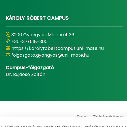
KÁROLY RÓBERT CAMPUS
3200 Gyöngyös, Mátrai út 36.
+36-37/518-300
https://karolyrobertcampus.uni-mate.hu
foigazgato.gyongyos@uni-mate.hu
Campus-főigazgató
Dr. Bujdosó Zoltán
Email
Telefonkönyv