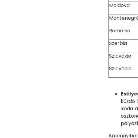
Moldova
Montenegr
Románia
Szerbia
Szlovákia
Szlovénia
Esély
küzdő 
iroda 
ösztön
pályázh
Amennyiben 