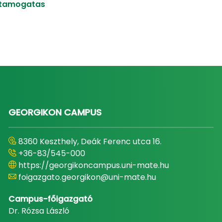
-tamogatas
GEORGIKON CAMPUS
8360 Keszthely, Deák Ferenc utca 16.
+36-83/545-000
https://georgikoncampus.uni-mate.hu
foigazgato.georgikon@uni-mate.hu
Campus-főigazgató
Dr. Rózsa László