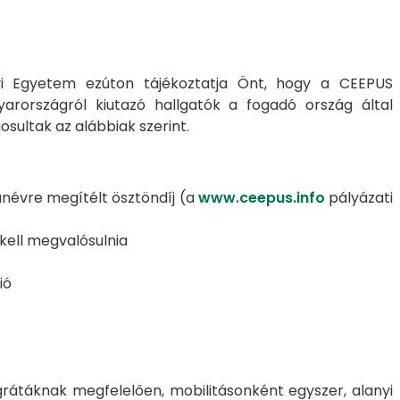
 Egyetem ezúton tájékoztatja Önt, hogy a CEEPUS
rországról kiutazó hallgatók a fogadó ország által
osultak az alábbiak szerint.
anévre megítélt ösztöndíj (a
www.ceepus.info
pályázati
 kell megvalósulnia
ió
rátáknak megfelelően, mobilitásonként egyszer, alanyi