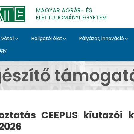
MAGYAR AGRÁR- ÉS
ÉLETTUDOMÁNYI EGYETEM
lvételi
Hallgatói élet
Pályázat, innováció
ügy
ok - CEEPUS - Magyar
gészítő támogat
oztatás CEEPUS kiutazói 
2026