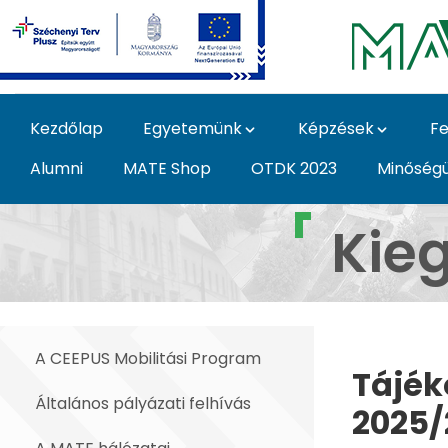
Ugrás a fő tartalomhoz
Kezdőlap
Egyetemünk
Képzések
Fe
Alumni
MATE Shop
OTDK 2023
Minőség
Kiegészítő támogatás
Kie
A CEEPUS Mobilitási Program
Tájék
Általános pályázati felhívás
2025/