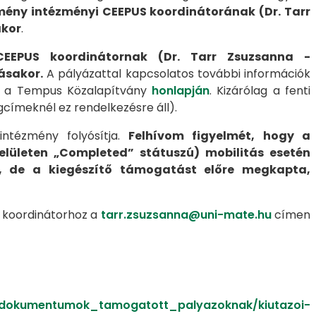
mény intézményi CEEPUS koordinátorának (Dr. Tarr
akor
.
CEEPUS koordinátornak (Dr. Tarr Zsuzsanna -
ásakor.
A pályázattal kapcsolatos további információk
tők a Tempus Közalapítvány
honlapján
. Kizárólag a fenti
gcímeknél ez rendelkezésre áll).
intézmény folyósítja.
Felhívom figyelmét, hogy a
elületen „Completed” státuszú) mobilitás esetén
, de a kiegészítő támogatást előre megkapta,
S koordinátorhoz a
tarr.zsuzsanna@uni-mate.hu
címen
u/dokumentumok_tamogatott_palyazoknak/kiutazoi-