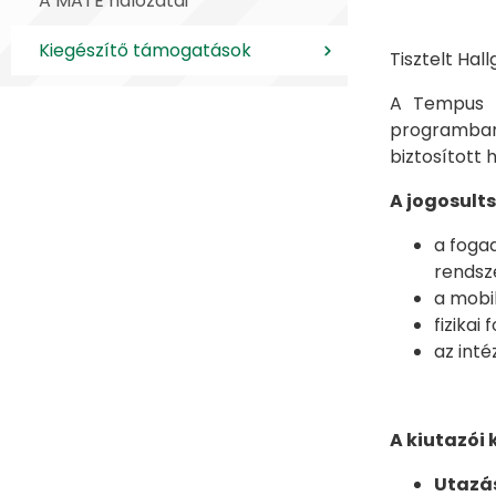
A MATE hálózatai
Kiegészítő támogatások
Tisztelt Hall
A Tempus K
programban
biztosított 
A jogosults
a foga
rendsz
a mobil
fizikai
az int
A kiutazói
Utazá