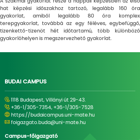
A szakmai gyakorlat része a nappali képzésben az első
hat képzési időszakhoz tartozó, legalább 160 óra
gyakorlat, amiből legalább 80 óra komplex
terepgyakorlat, továbbá az egy féléves, egybefüggő,
tizenkettő-tizenöt hét időtartamú, több különböző
gyakorlóhelyen is megszervezhető gyakorlat.
BUDAI CAMPUS
1118 Budapest, Villányi út 29-43.
+36-1/305-7354, +36-1/305-7528
https://budaicampus.uni-mate.hu
foigazgato.buda@uni-mate.hu
Campus-főigazgató