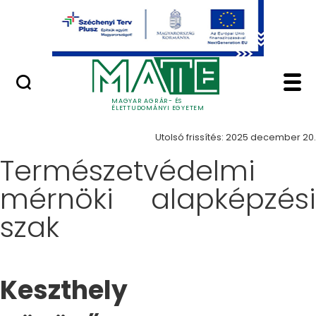
Ugrás a fő tartalomhoz
Minőségügy
Képzés - Magyar Agrá
Képzések
MAGYAR AGRÁR- ÉS
ÉLETTUDOMÁNYI EGYETEM
Utolsó frissítés: 2025 december 20.
Természetvédelmi
mérnöki alapképzési
szak
Keszthely