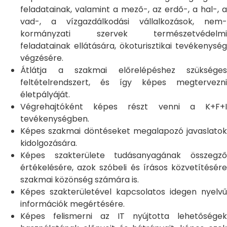
feladatainak, valamint a mező-, az erdő-, a hal-, a
vad-, a vízgazdálkodási vállalkozások, nem-
kormányzati szervek természetvédelmi
feladatainak ellátására, ökoturisztikai tevékenység
végzésére.
Átlátja a szakmai előrelépéshez szükséges
feltételrendszert, és így képes megtervezni
életpályáját.
Végrehajtóként képes részt venni a K+F+I
tevékenységben.
Képes szakmai döntéseket megalapozó javaslatok
kidolgozására.
Képes szakterülete tudásanyagának összegző
értékelésére, azok szóbeli és írásos közvetítésére
szakmai közönség számára is.
Képes szakterületével kapcsolatos idegen nyelvű
információk megértésére.
Képes felismerni az IT nyújtotta lehetőségek