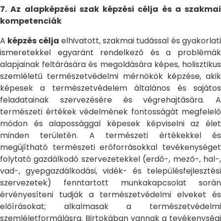
7. Az alapképzési szak képzési célja és a szakmai
kompetenciák
A
képzés célja
elhivatott, szakmai tudással és gyakorlat
ismeretekkel egyaránt rendelkező és a problémák
alapjainak feltárására és megoldására képes, holisztikus
szemléletű természetvédelmi mérnökök képzése, akik
képesek a természetvédelem általános és sajátos
feladatainak szervezésére és végrehajtására. A
természeti értékek védelmének fontosságát megfelelő
módon és alapossággal képesek képviselni az élet
minden területén. A természeti értékekkel és
megújítható természeti erőforrásokkal tevékenységet
folytató gazdálkodó szervezetekkel (erdő-, mező-, hal-,
vad-, gyepgazdálkodási, vidék- és településfejlesztési
szervezetek) fenntartott munkakapcsolat során
érvényesíteni tudják a természetvédelmi elveket és
előírásokat; alkalmasak a természetvédelmi
szemléletformálásra. Birtokában vannak a tevékenységi