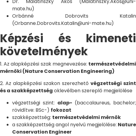
Dr. Malatinszky Ákos (Malatinszky.Akos@uni-
mate.hu)
Orbánné Dobrovits Katalin
(Orbanne.Dobrovits.Katalin@uni-mate.hu)
Képzési és kimeneti
követelmények
1. Az alapképzési szak megnevezése:
természetvédelmi
mérnöki (Nature Conservation Engineering)
2. Az alapképzési szakon szerezhető
végzettségi szint
és a szakképzettség
oklevélben szereplő megjelölése
végzettségi szint:
alap-
(baccalaureus, bachelor;
rövidítve: BSc-)
fokozat
szakképzettség:
természetvédelmi mérnök
a szakképzettség angol nyelvű megjelölése:
Nature
Conservation Engineer