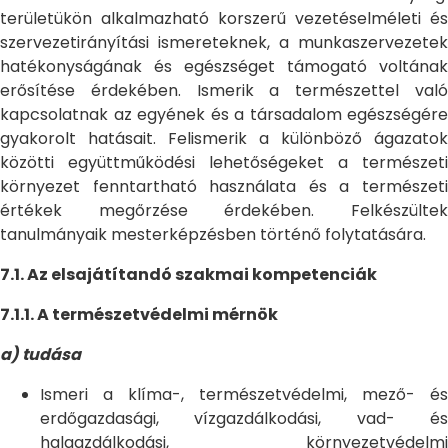
területükön alkalmazható korszerű vezetéselméleti és
szervezetirányítási ismereteknek, a munkaszervezetek
hatékonyságának és egészséget támogató voltának
erősítése érdekében. Ismerik a természettel való
kapcsolatnak az egyének és a társadalom egészségére
gyakorolt hatásait. Felismerik a különböző ágazatok
közötti együttműködési lehetőségeket a természeti
környezet fenntartható használata és a természeti
értékek megőrzése érdekében. Felkészültek
tanulmányaik mesterképzésben történő folytatására.
7.1. Az elsajátítandó szakmai kompetenciák
7.1.1. A természetvédelmi mérnök
a) tudása
Ismeri a klíma-, természetvédelmi, mező- és
erdőgazdasági, vízgazdálkodási, vad- és
halgazdálkodási, környezetvédelmi