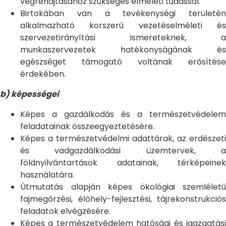
végrehajtásához szükséges elméleti tudással.
Birtokában van a tevékenységi területén
alkalmazható korszerű vezetéselméleti és
szervezetirányítási ismereteknek, a
munkaszervezetek hatékonyságának és
egészséget támogató voltának erősítése
érdekében.
b) képességei
Képes a gazdálkodás és a természetvédelem
feladatainak összeegyeztetésére.
Képes a természetvédelmi adattárak, az erdészeti
és vadgazdálkodási üzemtervek, a
földnyilvántartások adatainak, térképeinek
használatára.
Útmutatás alapján képes ökológiai szemléletű
fajmegőrzési, élőhely-fejlesztési, tájrekonstrukciós
feladatok elvégzésére.
Képes a természetvédelem hatósági és igazgatási