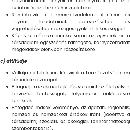
használatának előnyeit és hátrányait, képes ezek
tudatos és szakszerű használatára.
Rendelkezik a természetvédelem általános és
egyéni feladatainak szervezéséhez és
végrehajtásához szükséges gyakorlati készséggel.
Képes a mérnöki munka során az egyének és a
társadalom egészségét támogató, környezetbarát
megoldások előnyben részesítésére.
c) attitűdje
Vállalja és hitelesen képviseli a természetvédelem
társadalmi szerepét.
Elfogadja a szakmai fejlődés, valamint az életpálya-
tervezés fontosságát, folyamatos önképzésre
törekszik.
Befogadó mások véleménye, az ágazati, regionális,
nemzeti és nemzetközi értékek iránt (ideértve a
társadalmi, szociális és ökológiai, fenntarthatósági
szempontokat is).