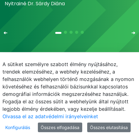
Nyitrainé Dr. Sárdy Diána
A sütiket személyre szabott élmény nyújtásához,
Email
Telefonkönyv
NEPTUN
E-learning
trendek elemzéséhez, a webhely kezeléséhez, a
felhasználók webhelyen történő mozgásának a nyomon
Médiaközpont
Informatikai Igazgatóság
követéséhez és felhasználói bázisunkkal kapcsolatos
demográfiai információk megszerzéséhez használjuk.
Adatvédelem
Fogadja el az összes sütit a webhelyünk által nyújtott
legjobb élmény érdekében, vagy kezelje beállításait.
Olvassa el az adatvédelmi irányelveinket
Konfigurálás
Összes elfogadása
Összes elutasítása
© MATE 2021