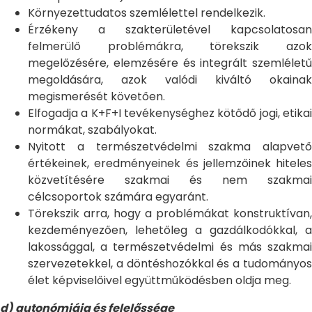
Környezettudatos szemlélettel rendelkezik.
Érzékeny a szakterületével kapcsolatosan
felmerülő problémákra, törekszik azok
megelőzésére, elemzésére és integrált szemléletű
megoldására, azok valódi kiváltó okainak
megismerését követően.
Elfogadja a K+F+I tevékenységhez kötődő jogi, etikai
normákat, szabályokat.
Nyitott a természetvédelmi szakma alapvető
értékeinek, eredményeinek és jellemzőinek hiteles
közvetítésére szakmai és nem szakmai
célcsoportok számára egyaránt.
Törekszik arra, hogy a problémákat konstruktívan,
kezdeményezően, lehetőleg a gazdálkodókkal, a
lakossággal, a természetvédelmi és más szakmai
szervezetekkel, a döntéshozókkal és a tudományos
élet képviselőivel együttműködésben oldja meg.
d) autonómiája és felelőssége