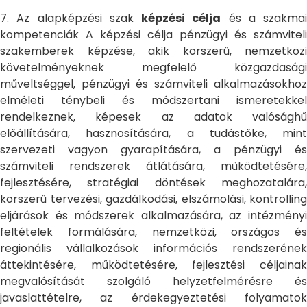
7. Az alapképzési szak
képzési célja
és a szakmai
kompetenciák A képzési célja pénzügyi és számviteli
szakemberek képzése, akik korszerű, nemzetközi
követelményeknek megfelelő közgazdasági
műveltséggel, pénzügyi és számviteli alkalmazásokhoz
elméleti ténybeli és módszertani ismeretekkel
rendelkeznek, képesek az adatok valósághű
előállítására, hasznosítására, a tudástőke, mint
szervezeti vagyon gyarapítására, a pénzügyi és
számviteli rendszerek átlátására, működtetésére,
fejlesztésére, stratégiai döntések meghozatalára,
korszerű tervezési, gazdálkodási, elszámolási, kontrolling
eljárások és módszerek alkalmazására, az intézményi
feltételek formálására, nemzetközi, országos és
regionális vállalkozások információs rendszerének
áttekintésére, működtetésére, fejlesztési céljainak
megvalósítását szolgáló helyzetfelmérésre és
javaslattételre, az érdekegyeztetési folyamatok