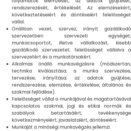
folyamatok elemzését, az adatok gyűjtését,
rendszerezését, értékelését. Az elemzésekért,
következtetéseiért és döntéseiért felelősséget
vállal.
Önállóan vezet, szervez, irányít gazdálkodó
szervezetben szervezeti egységet,
munkacsoportot, illetve vállalkozást, kisebb
gazdálkodó szervezetet, felelősséget vállalva a
szervezetért és a munkatársakért.
Alkalmas önálló munkavégzésre (módszertan,
technika kiválasztása; a munka szervezése,
tervezése, irányítása; az adatok gyűjtése,
rendszerezése, elemzése, értékelése; általános és
szakmai fejlődése).
Felelősséget vállal a munkájával és magatartásával
kapcsolatos szakmai, jogi és etikai normák és
szabályok betartásáért, tevékenysége
következményeiért, javaslataiért, döntéseiért.
Munkáját a minőségi munkavégzés jellemzi.