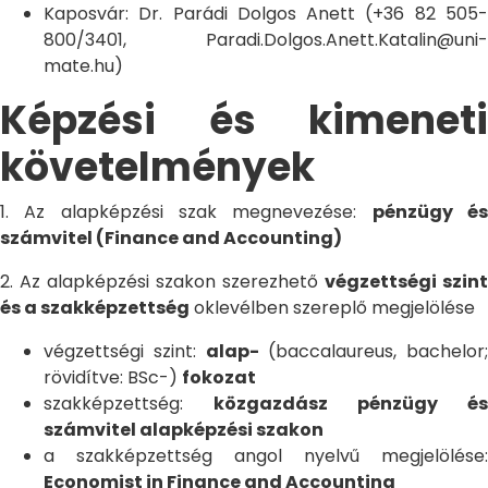
Kaposvár: Dr. Parádi Dolgos Anett (+36 82 505-
800/3401, Paradi.Dolgos.Anett.Katalin@uni-
mate.hu)
Képzési és kimeneti
követelmények
1. Az alapképzési szak megnevezése:
pénzügy é
számvitel (Finance and Accounting)
2. Az alapképzési szakon szerezhető
végzettségi szint
és a szakképzettség
oklevélben szereplő megjelölése
végzettségi szint:
alap-
(baccalaureus, bachelor;
rövidítve: BSc-)
fokozat
szakképzettség:
közgazdász pénzügy és
számvitel alapképzési szakon
a szakképzettség angol nyelvű megjelölése:
Economist in Finance and Accounting