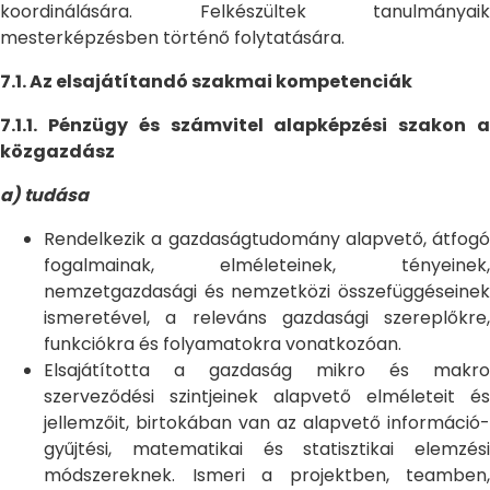
koordinálására. Felkészültek tanulmányaik
mesterképzésben történő folytatására.
7.1. Az elsajátítandó szakmai kompetenciák
7.1.1. Pénzügy és számvitel alapképzési szakon a
közgazdász
a) tudása
Rendelkezik a gazdaságtudomány alapvető, átfogó
fogalmainak, elméleteinek, tényeinek,
nemzetgazdasági és nemzetközi összefüggéseinek
ismeretével, a releváns gazdasági szereplőkre,
funkciókra és folyamatokra vonatkozóan.
Elsajátította a gazdaság mikro és makro
szerveződési szintjeinek alapvető elméleteit és
jellemzőit, birtokában van az alapvető információ-
gyűjtési, matematikai és statisztikai elemzési
módszereknek. Ismeri a projektben, teamben,