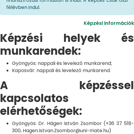
finanszírozási formában is indul. A képzés csak őszi
félévben indul.
Képzési információk
Képzési helyek és
munkarendek:
Gyöngyös: nappali és levelező munkarend;
Kaposvár: nappali és levelező munkarend.
A képzéssel
kapcsolatos
elérhetőségek:
Gyöngyös: Dr. Hágen István Zsombor (+36 37 518-
300, Hagen.Istvan.Zsombor@uni-mate.hu)