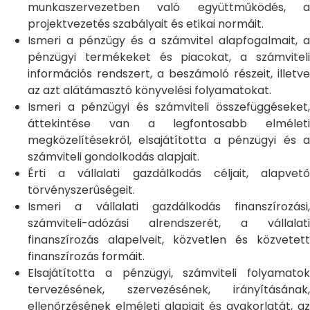
munkaszervezetben való együttműködés, a
projektvezetés szabályait és etikai normáit.
Ismeri a pénzügy és a számvitel alapfogalmait, a
pénzügyi termékeket és piacokat, a számviteli
információs rendszert, a beszámoló részeit, illetve
az azt alátámasztó könyvelési folyamatokat.
Ismeri a pénzügyi és számviteli összefüggéseket,
áttekintése van a legfontosabb elméleti
megközelítésekről, elsajátította a pénzügyi és a
számviteli gondolkodás alapjait.
Érti a vállalati gazdálkodás céljait, alapvető
törvényszerűségeit.
Ismeri a vállalati gazdálkodás finanszírozási,
számviteli-adózási alrendszerét, a vállalati
finanszírozás alapelveit, közvetlen és közvetett
finanszírozás formáit.
Elsajátította a pénzügyi, számviteli folyamatok
tervezésének, szervezésének, irányításának,
ellenőrzésének elméleti alapjait és gyakorlatát, az