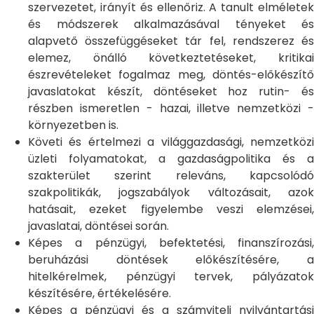
szervezetet, irányít és ellenőriz. A tanult elméletek
és módszerek alkalmazásával tényeket és
alapvető összefüggéseket tár fel, rendszerez és
elemez, önálló következtetéseket, kritikai
észrevételeket fogalmaz meg, döntés-előkészítő
javaslatokat készít, döntéseket hoz rutin- és
részben ismeretlen - hazai, illetve nemzetközi -
környezetben is.
Követi és értelmezi a világgazdasági, nemzetközi
üzleti folyamatokat, a gazdaságpolitika és a
szakterület szerint releváns, kapcsolódó
szakpolitikák, jogszabályok változásait, azok
hatásait, ezeket figyelembe veszi elemzései,
javaslatai, döntései során.
Képes a pénzügyi, befektetési, finanszírozási,
beruházási döntések előkészítésére, a
hitelkérelmek, pénzügyi tervek, pályázatok
készítésére, értékelésére.
Képes a pénzügyi és a számviteli nyilvántartási