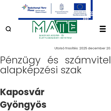
Ugrás a fő tartalomhoz
Minőségügy
Képzés - Magyar Agrá
Képzések
MAGYAR AGRÁR- ÉS
ÉLETTUDOMÁNYI EGYETEM
Utolsó frissítés: 2025 december 20.
Pénzügy és számvitel
alapképzési szak
Kaposvár
Gyöngyös