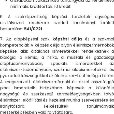
a szabadon választható tantárgyakhoz rendelhető
minimális kreditérték: 10 kredit
6. A szakképzettség képzési területek egységes
osztályozási rendszere szerinti tanulmányi területi
besorolása:
541/0721
7. Az alapképzési szak
képzési célja
és a szakmai
kompetenciák A képzés célja olyan élelmiszermérnökök
képzése, akik általános ismeretekkel rendelkeznek a
biológia, a kémia, a fizika, a műszaki és gazdasági
alaptudományokban, speciális ismeretekkel az
élelmiszer-tudományban, szakmai alapismeretekkel és
gyakorlati készségekkel az élelmiszer-technológia terén.
A megszerzett élelmiszermérnöki és ezzel összefüggő
piaci ismereteik birtokában képesek a különféle
nagyságú és szerkezetű termelőegységekben folyó
élelmiszer-előállítási és kezelési munka szervezésére és
irányítására. Felkészültek tanulmányaik
mesterképzésben való folytatására.