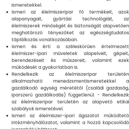
ismeretekkel.
Ismeri az élelmiszeripar fő termékeit, azok
alapanyagait, gyártási technológiáit, az
élelmiszerek minőségét és biztonságát alapvetően
meghatározó tényezőket az egészségtudatos
táplálkozás vonatkozásában.
Ismeri és érti a széleskörűen értelmezett
élelmiszer-ipari műveletek alapelveit, gépeit,
berendezéseit és műszereit, valamint ezek
működését a gyakorlatban is.
Rendelkezik az élelmiszeripar területén
alkalmazható menedzsmentismeretekkel a
gazdálkodó egység méretétől (családi gazdaság,
iparszerű gazdálkodás) függetlenül. - Rendelkezik
az élelmiszeripar területén az alapvető etikai
szabályok ismeretével.
Ismeri az élelmiszer-ipari ágazatot működtető
intézményhálózatot, valamint a hozzá kapcsolódó