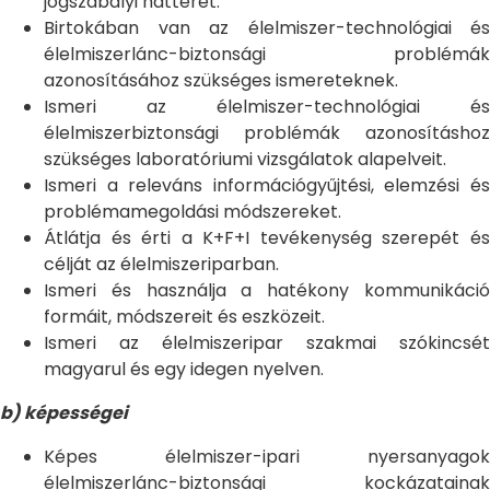
jogszabályi hátteret.
Birtokában van az élelmiszer-technológiai és
élelmiszerlánc-biztonsági problémák
azonosításához szükséges ismereteknek.
Ismeri az élelmiszer-technológiai és
élelmiszerbiztonsági problémák azonosításhoz
szükséges laboratóriumi vizsgálatok alapelveit.
Ismeri a releváns információgyűjtési, elemzési és
problémamegoldási módszereket.
Átlátja és érti a K+F+I tevékenység szerepét és
célját az élelmiszeriparban.
Ismeri és használja a hatékony kommunikáció
formáit, módszereit és eszközeit.
Ismeri az élelmiszeripar szakmai szókincsét
magyarul és egy idegen nyelven.
b) képességei
Képes élelmiszer-ipari nyersanyagok
élelmiszerlánc-biztonsági kockázatainak