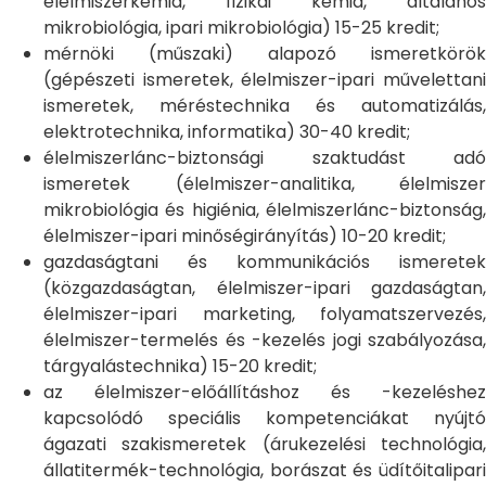
élelmiszerkémia, fizikai kémia, általános
mikrobiológia, ipari mikrobiológia) 15-25 kredit;
mérnöki (műszaki) alapozó ismeretkörök
(gépészeti ismeretek, élelmiszer-ipari művelettani
ismeretek, méréstechnika és automatizálás,
elektrotechnika, informatika) 30-40 kredit;
élelmiszerlánc-biztonsági szaktudást adó
ismeretek (élelmiszer-analitika, élelmiszer
mikrobiológia és higiénia, élelmiszerlánc-biztonság,
élelmiszer-ipari minőségirányítás) 10-20 kredit;
gazdaságtani és kommunikációs ismeretek
(közgazdaságtan, élelmiszer-ipari gazdaságtan,
élelmiszer-ipari marketing, folyamatszervezés,
élelmiszer-termelés és -kezelés jogi szabályozása,
tárgyalástechnika) 15-20 kredit;
az élelmiszer-előállításhoz és -kezeléshez
kapcsolódó speciális kompetenciákat nyújtó
ágazati szakismeretek (árukezelési technológia,
állatitermék-technológia, borászat és üdítőitalipari