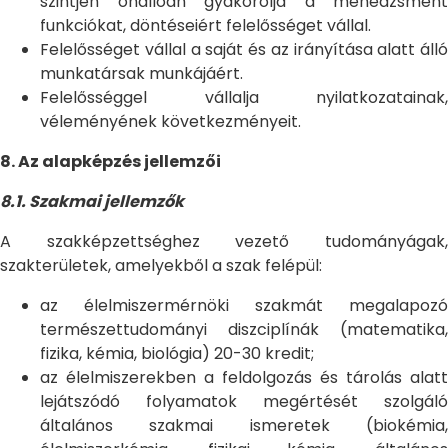
szintjén önállóan gyakorolja a menedzsment
funkciókat, döntéseiért felelősséget vállal.
Felelősséget vállal a saját és az irányítása alatt álló
munkatársak munkájáért.
Felelősséggel vállalja nyilatkozatainak,
véleményének következményeit.
8. Az alapképzés jellemzői
8.1. Szakmai jellemzők
A szakképzettséghez vezető tudományágak,
szakterületek, amelyekből a szak felépül:
az élelmiszermérnöki szakmát megalapozó
természettudományi diszciplínák (matematika,
fizika, kémia, biológia) 20-30 kredit;
az élelmiszerekben a feldolgozás és tárolás alatt
lejátszódó folyamatok megértését szolgáló
általános szakmai ismeretek (biokémia,