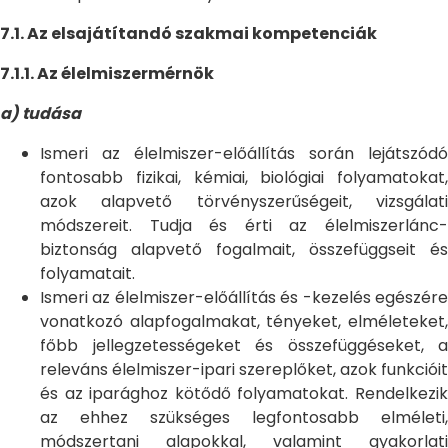
7.1. Az elsajátítandó szakmai kompetenciák
7.1.1. Az élelmiszermérnök
a) tudása
Ismeri az élelmiszer-előállítás során lejátszódó
fontosabb fizikai, kémiai, biológiai folyamatokat,
azok alapvető törvényszerűségeit, vizsgálati
módszereit. Tudja és érti az élelmiszerlánc-
biztonság alapvető fogalmait, összefüggseit és
folyamatait.
Ismeri az élelmiszer-előállítás és -kezelés egészére
vonatkozó alapfogalmakat, tényeket, elméleteket,
főbb jellegzetességeket és összefüggéseket, a
releváns élelmiszer-ipari szereplőket, azok funkcióit
és az iparághoz kötődő folyamatokat. Rendelkezik
az ehhez szükséges legfontosabb elméleti,
módszertani alapokkal, valamint gyakorlati