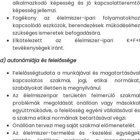
alkalmazkodó képesség és jó kapcsolatteremtő
képesség jellemzi.
Fogékony az élelmiszer-ipari folyamatokhoz
kapcsolódó eszközök, berendezések működéséhez
szükséges ismeretek befogadására.
Elkötelezett az élelmiszer-ipari K+F+I
tevékenységek iránt.
d) autonómiája és felelőssége
Felelősségtudata a munkájával és magatartásával
kapcsolatos szakmai, jogi, etikai normákat,
szabályokat illetően is megnyilvánul.
Az élelmiszeripar területén felmerülő szakmai
problémák megoldását önállóan vagy másokkal
együttműködve, a felelősség egyéni vállalásával és
a szakma etikai normáinak betartásával végzi.
Önállóan tervezi meg saját szakmai előmenetelét.
Az élelmiszer-termelési és -kezelési egységek