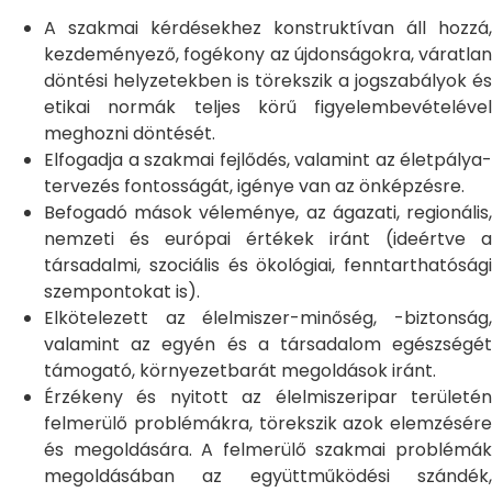
A szakmai kérdésekhez konstruktívan áll hozzá,
kezdeményező, fogékony az újdonságokra, váratlan
döntési helyzetekben is törekszik a jogszabályok és
etikai normák teljes körű figyelembevételével
meghozni döntését.
Elfogadja a szakmai fejlődés, valamint az életpálya-
tervezés fontosságát, igénye van az önképzésre.
Befogadó mások véleménye, az ágazati, regionális,
nemzeti és európai értékek iránt (ideértve a
társadalmi, szociális és ökológiai, fenntarthatósági
szempontokat is).
Elkötelezett az élelmiszer-minőség, -biztonság,
valamint az egyén és a társadalom egészségét
támogató, környezetbarát megoldások iránt.
Érzékeny és nyitott az élelmiszeripar területén
felmerülő problémákra, törekszik azok elemzésére
és megoldására. A felmerülő szakmai problémák
megoldásában az együttműködési szándék,