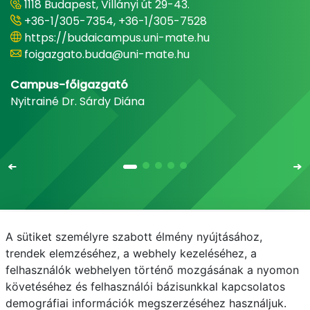
1118 Budapest, Villányi út 29-43.
+36-1/305-7354, +36-1/305-7528
https://budaicampus.uni-mate.hu
foigazgato.buda@uni-mate.hu
Campus-főigazgató
Nyitrainé Dr. Sárdy Diána
A sütiket személyre szabott élmény nyújtásához,
Email
Telefonkönyv
NEPTUN
E-learning
trendek elemzéséhez, a webhely kezeléséhez, a
felhasználók webhelyen történő mozgásának a nyomon
Médiaközpont
Informatikai Igazgatóság
követéséhez és felhasználói bázisunkkal kapcsolatos
demográfiai információk megszerzéséhez használjuk.
Adatvédelem