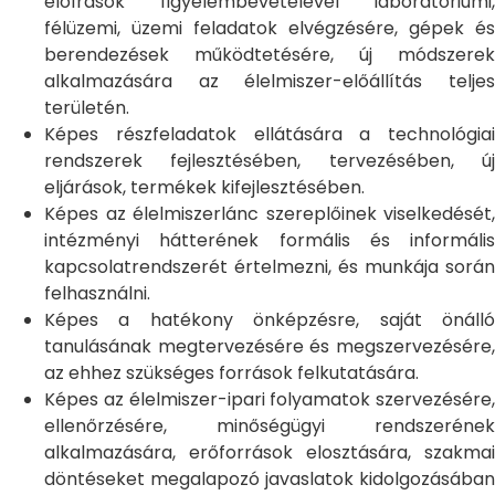
előírások figyelembevételével laboratóriumi,
félüzemi, üzemi feladatok elvégzésére, gépek és
berendezések működtetésére, új módszerek
alkalmazására az élelmiszer-előállítás teljes
területén.
Képes részfeladatok ellátására a technológiai
rendszerek fejlesztésében, tervezésében, új
eljárások, termékek kifejlesztésében.
Képes az élelmiszerlánc szereplőinek viselkedését,
intézményi hátterének formális és informális
kapcsolatrendszerét értelmezni, és munkája során
felhasználni.
Képes a hatékony önképzésre, saját önálló
tanulásának megtervezésére és megszervezésére,
az ehhez szükséges források felkutatására.
Képes az élelmiszer-ipari folyamatok szervezésére,
ellenőrzésére, minőségügyi rendszerének
alkalmazására, erőforrások elosztására, szakmai
döntéseket megalapozó javaslatok kidolgozásában