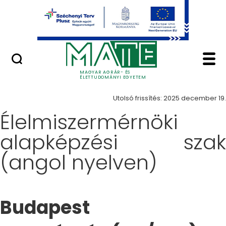
Ugrás a fő tartalomhoz
Minőségügy
Képzés - Magyar Agrá
Képzések
MAGYAR AGRÁR- ÉS
ÉLETTUDOMÁNYI EGYETEM
Utolsó frissítés: 2025 december 19.
Élelmiszermérnöki
alapképzési szak
(angol nyelven)
Budapest