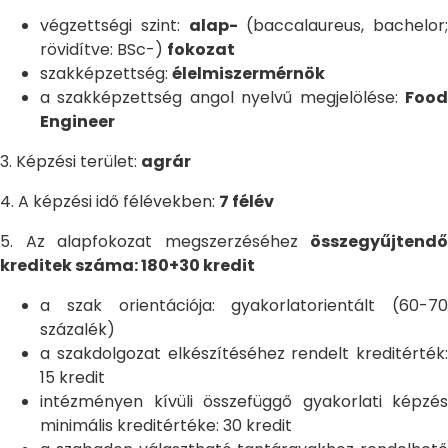
végzettségi szint:
alap-
(baccalaureus, bachelor;
rövidítve: BSc-)
fokozat
szakképzettség:
élelmiszermérnök
a szakképzettség angol nyelvű megjelölése:
Food
Engineer
3. Képzési terület:
agrár
4. A képzési idő félévekben:
7 félév
5. Az alapfokozat megszerzéséhez
összegyűjtendő
kreditek száma: 180+30 kredit
a szak orientációja: gyakorlatorientált (60-70
százalék)
a szakdolgozat elkészítéséhez rendelt kreditérték:
15 kredit
intézményen kívüli összefüggő gyakorlati képzés
minimális kreditértéke: 30 kredit