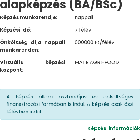
alapképzés (BA/BSc)
Képzés munkarendje:
nappali
Képzési idő:
7 félév
Önköltség díja nappali
600000 Ft/félév
munkarenden:
Virtuális képzési
MATE AGRI-FOOD
központ:
A képzés állami ösztöndíjas és önköltséges
finanszírozási formában is indul. A képzés csak őszi
félévben indul.
Képzési információk