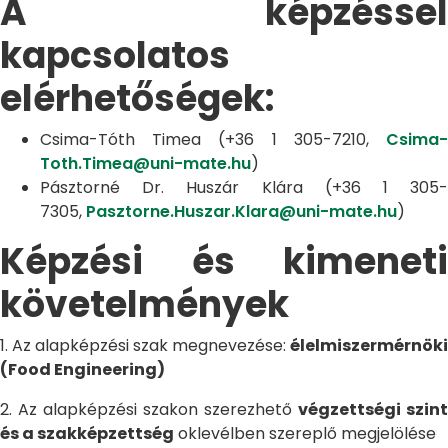
A képzéssel
kapcsolatos
elérhetőségek:
Csima-Tóth Timea (+36 1 305-7210,
Csima-
Toth.Timea@uni-mate.hu
)
Pásztorné Dr. Huszár Klára (+36 1 305-
7305,
Pasztorne.Huszar.Klara@uni-mate.hu
)
Képzési és kimeneti
követelmények
1. Az alapképzési szak megnevezése:
élelmiszermérnöki
(Food Engineering)
2. Az alapképzési szakon szerezhető
végzettségi szint
és a szakképzettség
oklevélben szereplő megjelölése