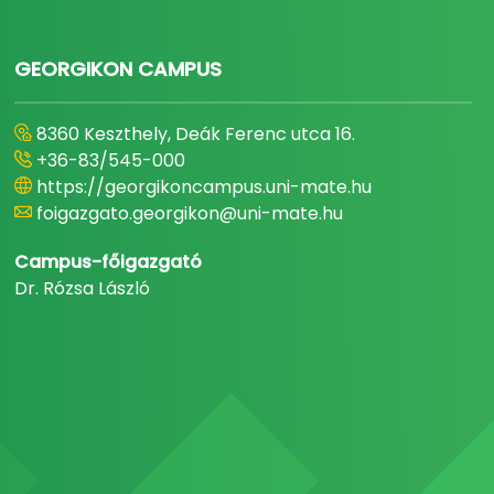
GEORGIKON CAMPUS
8360 Keszthely, Deák Ferenc utca 16.
+36-83/545-000
https://georgikoncampus.uni-mate.hu
foigazgato.georgikon@uni-mate.hu
Campus-főigazgató
Dr. Rózsa László