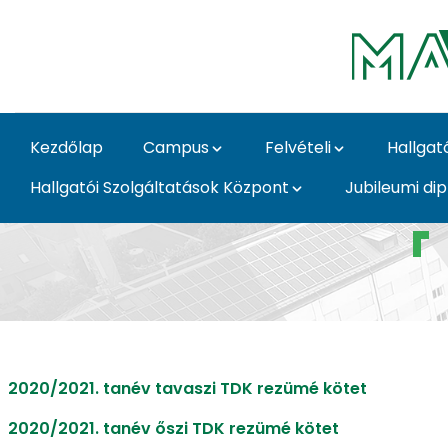
Ugrás a fő tartalomhoz
Kezdőlap
Campus
Felvételi
Hallgat
Hallgatói Szolgáltatások Központ
Jubileumi di
Rezümé kötetek - Kár
2020/2021. tanév tavaszi TDK rezümé kötet
2020/2021. tanév őszi TDK rezümé kötet