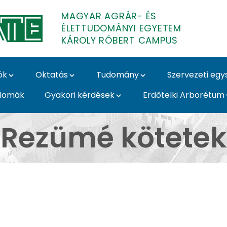
MAGYAR AGRÁR- ÉS
ÉLETTUDOMÁNYI EGYETEM
KÁROLY RÓBERT CAMPUS
ók
Oktatás
Tudomány
Szervezeti eg
plomák
Gyakori kérdések
Erdőtelki Arborétum
oly Róbert Campus
Rezümé kötetek