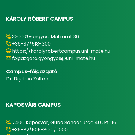
KÁROLY RÓBERT CAMPUS
3200 Gyöngyös, Mátrai út 36.
+36-37/518-300
https://karolyrobertcampus.uni-mate.hu
foigazgato.gyongyos@uni-mate.hu
Campus-főigazgató
Dr. Bujdosó Zoltán
KAPOSVÁRI CAMPUS
7400 Kaposvár, Guba Sándor utca 40., Pf.: 16.
+36-82/505-800 / 1000