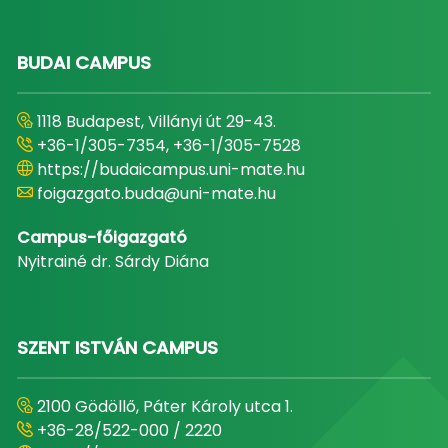
BUDAI CAMPUS
1118 Budapest, Villányi út 29-43.
+36-1/305-7354, +36-1/305-7528
https://budaicampus.uni-mate.hu
foigazgato.buda@uni-mate.hu
Campus-főigazgató
Nyitrainé dr. Sárdy Diána
SZENT ISTVÁN CAMPUS
2100 Gödöllő, Páter Károly utca 1.
+36-28/522-000 / 2220