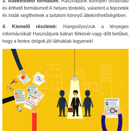
3. Áttekinthető formátum:
Használjunk könnyen olvasható
és érthető formátumot! A helyes tördelés, valamint a fejezetek
és listák segíthetnek a tartalom könnyű áttekinthetőségében.
4. Kiemelő részletek:
Hangsúlyozzuk a lényeges
információkat! Használjunk bátran félkövér vagy dőlt betűket,
hogy a fontos dolgok jól láthatóak legyenek!