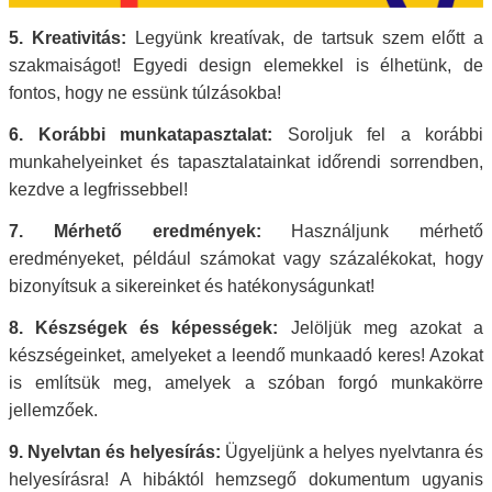
5. Kreativitás:
Legyünk kreatívak, de tartsuk szem előtt a
szakmaiságot! Egyedi design elemekkel is élhetünk, de
fontos, hogy ne essünk túlzásokba!
6. Korábbi munkatapasztalat:
Soroljuk fel a korábbi
munkahelyeinket és tapasztalatainkat időrendi sorrendben,
kezdve a legfrissebbel!
7. Mérhető eredmények:
Használjunk mérhető
eredményeket, például számokat vagy százalékokat, hogy
bizonyítsuk a sikereinket és hatékonyságunkat!
8. Készségek és képességek:
Jelöljük meg azokat a
készségeinket, amelyeket a leendő munkaadó keres! Azokat
is említsük meg, amelyek a szóban forgó munkakörre
jellemzőek.
9. Nyelvtan és helyesírás:
Ügyeljünk a helyes nyelvtanra és
helyesírásra! A hibáktól hemzsegő dokumentum ugyanis