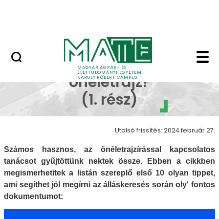
Erdőtelki Arborétum
Ugrás a fő tartalomhoz
MATE Shop
Milyen a jó önéletrajz
Milyen a jó
MAGYAR AGRÁR- ÉS
ÉLETTUDOMÁNYI EGYETEM
önéletrajz?
KÁROLY RÓBERT CAMPUS
(1. rész)
Utolsó frissítés: 2024 február 27.
Számos hasznos, az önéletrajzírással kapcsolatos
tanácsot gyűjtöttünk nektek össze. Ebben a cikkben
megismerhetitek a listán szereplő első 10 olyan tippet,
ami segíthet jól megírni az álláskeresés során oly' fontos
dokumentumot: