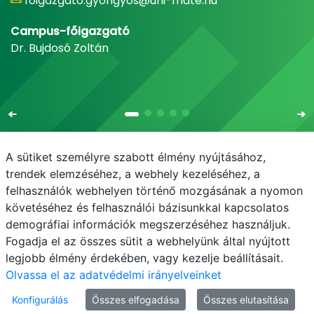
foigazgato.gyongyos@uni-mate.hu
Campus-főigazgató
Dr. Bujdosó Zoltán
A sütiket személyre szabott élmény nyújtásához,
trendek elemzéséhez, a webhely kezeléséhez, a
felhasználók webhelyen történő mozgásának a nyomon
E-mail
Telefonkönyv
NEPTUN
E-learning
követéséhez és felhasználói bázisunkkal kapcsolatos
demográfiai információk megszerzéséhez használjuk.
Adatvédelem
Fogadja el az összes sütit a webhelyünk által nyújtott
legjobb élmény érdekében, vagy kezelje beállításait.
Olvassa el az adatvédelmi irányelveinket
Konfigurálás
Összes elfogadása
Összes elutasítása
© MATE 2021