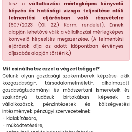
lesz a
vállalkozási mérlegképes könyvelő
képzés és hatósági vizsga teljesítése alóli
felmentési eljárásban való részvételre
(607/2023. (XII. 22.) Korm. rendelet). Ennek
alapján lehetővé válik a vállalkozási mérlegképes
könyvelő képesítés megszerzése. (A felmentési
eljárások díja az adott időpontban érvényes
díjszabás alapján történik.)
Mit csinálhatsz ezzel a végzettséggel?
Célunk olyan gazdasági szakemberek képzése, akik
közgazdasági-, társadalomelméleti-, alkalmazott
gazdaságtudományi és módszertani ismereteik és
szakirányú tudásuk birtokában képesek a
vállalkozások, pénzintézetek és költségvetési
intézmények pénzügyi szervezeteinek
- kialakítására,
- működtetésére,