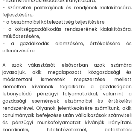
- számviteli szakfeladataik irányítására,
- számviteli politikájának és rendjének kialakítására,
fejlesztésére,
- a beszámolási kötelezettség teljesítésére,
- a költséggazdálkodás rendszerének kialakítására,
működtetésére,
- a gazdálkodás elemzésére, értékelésére és
ellenőrzésére.
A szak választását elsősorban azok számára
javasoljuk, akik megalapozott közgazdasági és
módszertani ismeretek megszerzése mellett
kiemelten kívánnak foglalkozni a gazdaságban
lebonyolódó pénzügyi folyamatokkal, valamint a
gazdasági események elszámolási és értékelési
rendszerével. Olyanok jelentkezésére számítunk, akik
tanulmányaik befejezése után vállalkozások számviteli
és pénzügyi munkafolyamatait kívánják irányítani,
koordinálni, hitelintézeteknél, befektetési