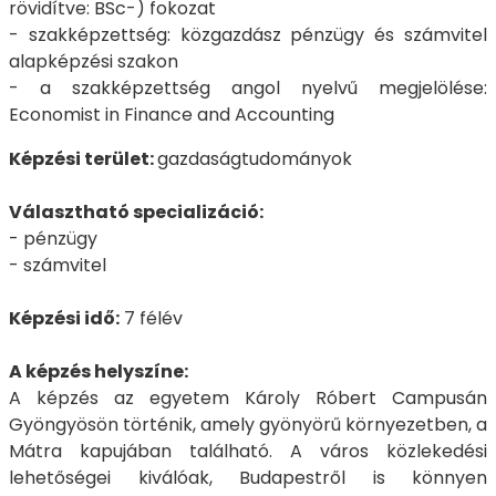
rövidítve: BSc-) fokozat
- szakképzettség: közgazdász pénzügy és számvitel
alapképzési szakon
- a szakképzettség angol nyelvű megjelölése:
Economist in Finance and Accounting
Képzési terület:
gazdaságtudományok
Választható specializáció:
- pénzügy
- számvitel
Képzési idő:
7 félév
A képzés helyszíne:
A képzés az egyetem Károly Róbert Campusán
Gyöngyösön történik, amely gyönyörű környezetben, a
Mátra kapujában található. A város közlekedési
lehetőségei kiválóak, Budapestről is könnyen