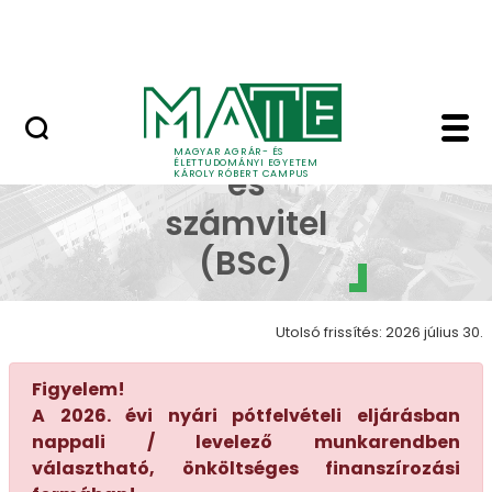
Erdőtelki Arborétum
Ugrás a fő tartalomhoz
MATE Shop
Pénzügy és számvitel
Pénzügy
MAGYAR AGRÁR- ÉS
ÉLETTUDOMÁNYI EGYETEM
és
KÁROLY RÓBERT CAMPUS
számvitel
(BSc)
Utolsó frissítés: 2026 július 30.
Figyelem!
A 2026. évi nyári pótfelvételi eljárásban
nappali / levelező munkarendben
választható, önköltséges finanszírozási