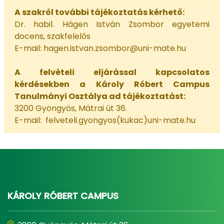
A szakról további tájékoztatás kérhető:
Dr. habil. Hágen István Zsombor egyetemi
docens, szakfelelős
E-mail: hagen.istvan.zsombor@uni-mate.hu
A felvételi eljárással kapcsolatos
kérdésekben a Károly Róbert Campus
Tanulmányi Osztálya ad tájékoztatást:
3200 Gyöngyös, Mátrai út 36.
E-mail: felveteli.gyongyos(kukac)uni-mate.hu
KÁROLY RÓBERT CAMPUS