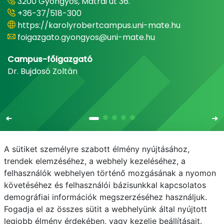
3200 Gyöngyös, Mátrai út 36.
+36-37/518-300
https://karolyrobertcampus.uni-mate.hu
foigazgato.gyongyos@uni-mate.hu
Campus-főigazgató
Dr. Bujdosó Zoltán
A sütiket személyre szabott élmény nyújtásához,
trendek elemzéséhez, a webhely kezeléséhez, a
felhasználók webhelyen történő mozgásának a nyomon
E-mail
Telefonkönyv
NEPTUN
E-learning
követéséhez és felhasználói bázisunkkal kapcsolatos
demográfiai információk megszerzéséhez használjuk.
Adatvédelem
Fogadja el az összes sütit a webhelyünk által nyújtott
legjobb élmény érdekében, vagy kezelje beállításait.