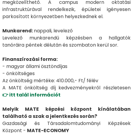
megközelíthető. A campus modern oktatási
infrastruktúrával rendelkezik, épületei igényesen
parkosított környezetben helyezkednek el.
Munkarend:
nappali, levelező
Levelező munkarendű képzésben a hallgatók
tanóráira péntek délután és szombaton kerül sor.
Finanszírozási forma:
- magyar állami ösztöndíjas
- önköltséges
Az önköltség mértéke: 410.000,- Ft/ félév
A MATE önköltség díj kedvezményekről részletesen
👉 itt talál információt
Melyik MATE képzési központ kínálatában
található a szak a jelentkezés során?
Gazdasági és Társadalomtudományi Képzések
Központ -
MATE-ECONOMY