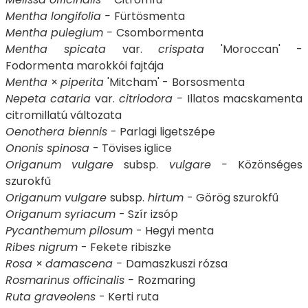
Mentha longifolia -
Fürtösmenta
Mentha pulegium -
Csombormenta
Mentha spicata
var.
crispata
'Moroccan' -
Fodormenta marokkói fajtája
Mentha
×
piperita
'Mitcham' -
Borsosmenta
Nepeta cataria
var.
citriodora -
Illatos macskamenta
citromillatú változata
Oenothera biennis
- Parlagi ligetszépe
Ononis spinosa
- Tövises iglice
Origanum vulgare
subsp.
vulgare -
Közönséges
szurokfű
Origanum vulgare
subsp.
hirtum
- Görög szurokfű
Origanum syriacum
- Szír izsóp
Pycanthemum pilosum
- Hegyi menta
Ribes nigrum
- Fekete ribiszke
Rosa
×
damascena -
Damaszkuszi rózsa
Rosmarinus officinalis -
Rozmaring
Ruta graveolens
- Kerti ruta