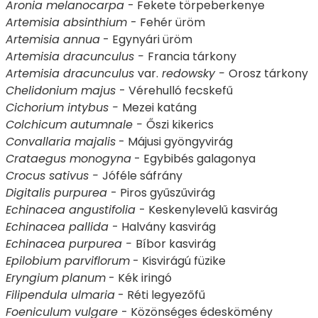
Aronia melanocarpa
- Fekete törpeberkenye
Artemisia absinthium
- Fehér üröm
Artemisia annua
- Egynyári üröm
Artemisia dracunculus -
Francia tárkony
Artemisia dracunculus
var.
redowsky -
Orosz tárkony
Chelidonium majus
- Vérehulló fecskefű
Cichorium intybus -
Mezei katáng
Colchicum autumnale -
Őszi kikerics
Convallaria majalis
- Májusi gyöngyvirág
Crataegus monogyna
- Egybibés galagonya
Crocus sativus -
Jóféle sáfrány
Digitalis purpurea
- Piros gyűszűvirág
Echinacea angustifolia
- Keskenylevelű kasvirág
Echinacea pallida
- Halvány kasvirág
Echinacea purpurea -
Bíbor kasvirág
Epilobium parviflorum
- Kisvirágú füzike
Eryngium planum
- Kék iringó
Filipendula ulmaria
- Réti legyezőfű
Foeniculum vulgare
- Közönséges édeskömény