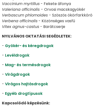
Vaccinium myrtillus
- Fekete áfonya
Valeriana officinalis -
Orvosi macskagyökér
Verbascum phlomoides
- Szöszös ökörfarkkóró
Verbena officinalis
- Közönséges vasfű
Vitex agnus-castus
- Barátcserje
NYILVÁNOS OKTATÁSI SEGÉDLETEK:
-
Gyökér- és kéregdrogok
-
Levéldrogok
-
Mag- és termésdrogok
-
Virágdrogok
-
Virágos hajtásdrogok
-
Egyéb drogtípusok
Kapcsolódó képzésünk: