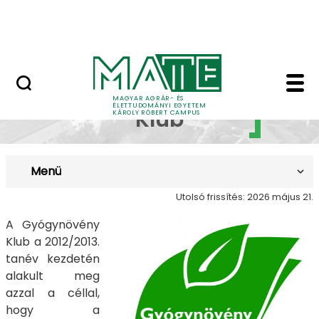
Erdőtelki Arborétum
Ugrás a fő tartalomhoz
MATE Shop
Gyógynövény Klub - 
Gyógynövény
MAGYAR AGRÁR- ÉS
ÉLETTUDOMÁNYI EGYETEM
Klub
KÁROLY RÓBERT CAMPUS
Menü
Utolsó frissítés: 2026 május 21.
A Gyógynövény
Klub a 2012/2013.
tanév kezdetén
alakult meg
azzal a céllal,
hogy a