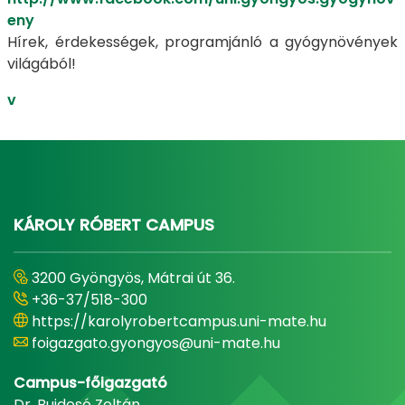
eny
Hírek, érdekességek, programjánló a gyógynövények
világából!
v
KÁROLY RÓBERT CAMPUS
3200 Gyöngyös, Mátrai út 36.
+36-37/518-300
https://karolyrobertcampus.uni-mate.hu
foigazgato.gyongyos@uni-mate.hu
Campus-főigazgató
Dr. Bujdosó Zoltán