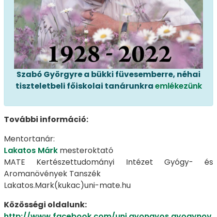
Szabó Györgyre a bükki füvesemberre, néhai
tiszteletbeli főiskolai tanárunkra
emlékezünk
További információ:
Mentortanár:
Lakatos Márk
mesteroktató
MATE Kertészettudományi Intézet Gyógy- és
Aromanövények Tanszék
Lakatos.Mark(kukac)uni-mate.hu
Közösségi oldalunk:
http://www.facebook.com/uni.gyongyos.gyogynov