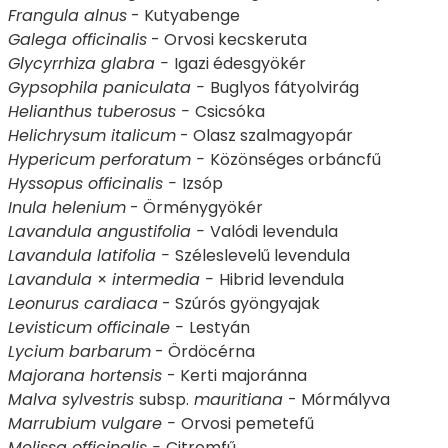
Frangula alnus
- Kutyabenge
Galega officinalis
- Orvosi kecskeruta
Glycyrrhiza glabra -
Igazi édesgyökér
Gypsophila paniculata -
Buglyos fátyolvirág
Helianthus tuberosus -
Csicsóka
Helichrysum italicum
- Olasz szalmagyopár
Hypericum perforatum -
Közönséges orbáncfű
Hyssopus officinalis -
Izsóp
Inula helenium
- Örménygyökér
Lavandula angustifolia -
Valódi levendula
Lavandula latifolia
-
Széleslevelű levendula
Lavandula
×
intermedia -
Hibrid levendula
Leonurus cardiaca
- Szúrós gyöngyajak
Levisticum officinale -
Lestyán
Lycium barbarum
- Ördöcérna
Majorana hortensis
- Kerti majoránna
Malva sylvestris
subsp.
mauritiana
- Mórmályva
Marrubium vulgare -
Orvosi pemetefű
Melissa officinalis -
Citromfű