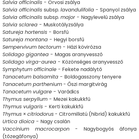
Salvia officinalis -
Orvosi zsálya
Salvia officinalis
subsp.
lavandulifolia -
Spanyol zsálya
Salvia officinalis
subsp.
major -
Nagylevelű zsálya
Salvia sclarea -
Muskotályzsálya
Satureja hortensis -
Borsfű
Satureja montana -
Hegyi borsfű
Sempervivum tectorum -
Házi kövirózsa
Solidago gigantea -
Magas aranyvessző
Solidago virga-aurea -
Közönséges aranyvessző
Symphytum officinale
- Fekete nadálytő
Tanacetum balsamita -
Boldogasszony tenyere
Tanacetum parthenium
- Őszi margitvirág
Tanacetum vulgare -
Varádics
Thymus serpyllum -
Mezei kakukkfű
Thymus vulgaris -
Kerti kakukkfű
Thymus
×
citriodorus
- Citromillatú (hibrid) kakukkfű
Urtica dioica -
Nagy csalán
Vaccinium macrocarpon
- Nagybogyós áfonya
(tőzegáfonya)