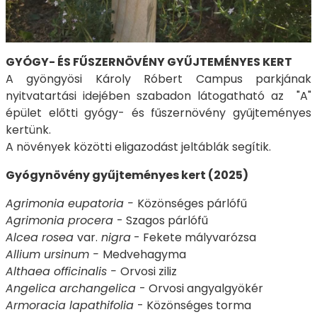
GYÓGY- ÉS FŰSZERNÖVÉNY GYŰJTEMÉNYES KERT
A gyöngyösi Károly Róbert Campus parkjának
nyitvatartási idejében szabadon látogatható az "A"
épület előtti gyógy- és fűszernövény gyűjteményes
kertünk.
A növények közötti eligazodást jeltáblák segítik.
Gyógynövény gyűjteményes kert (2025)
Agrimonia eupatoria -
Közönséges párlófű
Agrimonia procera
- Szagos párlófű
Alcea rosea
var.
nigra
- Fekete mályvarózsa
Allium ursinum -
Medvehagyma
Althaea officinalis -
Orvosi ziliz
Angelica archangelica
- Orvosi angyalgyökér
Armoracia lapathifolia
- Közönséges torma