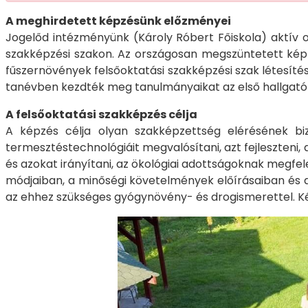
A meghirdetett képzésünk előzményei
Jogelőd intézményünk (Károly Róbert Főiskola) aktív 
szakképzési szakon. Az országosan megszüntetett ké
fűszernövények felsőoktatási szakképzési szak létesítés
tanévben kezdték meg tanulmányaikat az első hallgató
A felsőoktatási szakképzés célja
A képzés célja olyan szakképzettség elérésének bi
termesztéstechnológiáit megvalósítani, azt fejleszten
és azokat irányítani, az ökológiai adottságoknak megfel
módjaiban, a minőségi követelmények előírásaiban és a
az ehhez szükséges gyógynövény- és drogismerettel. Ké