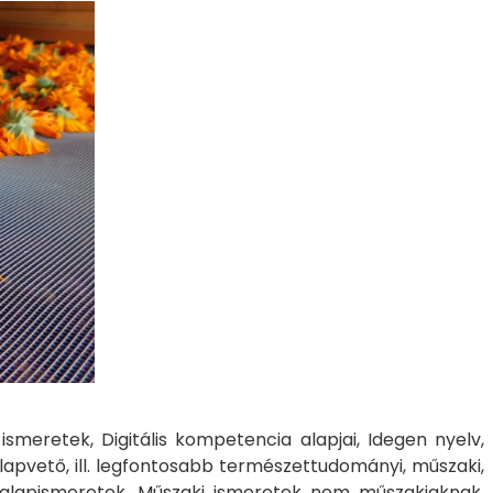
eretek, Digitális kompetencia alapjai, Idegen nyelv,
lapvető, ill. legfontosabb természettudományi, műszaki,
 alapismeretek, Műszaki ismeretek nem műszakiaknak,