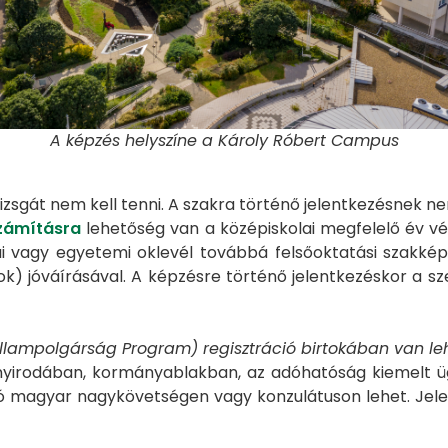
A képzés helyszíne a Károly Róbert Campus
 vizsgát nem kell tenni. A szakra történő jelentkezésnek nem
zámításra
lehetőség van a középiskolai megfelelő év vé
 vagy egyetemi oklevél továbbá felsőoktatási szakképz
k) jóváírásával. A képzésre történő jelentkezéskor a s
Állampolgárság Program) regisztráció birtokában van le
irodában, kormányablakban, az adóhatóság kiemelt ügyf
 magyar nagykövetségen vagy konzulátuson lehet. Jelentk