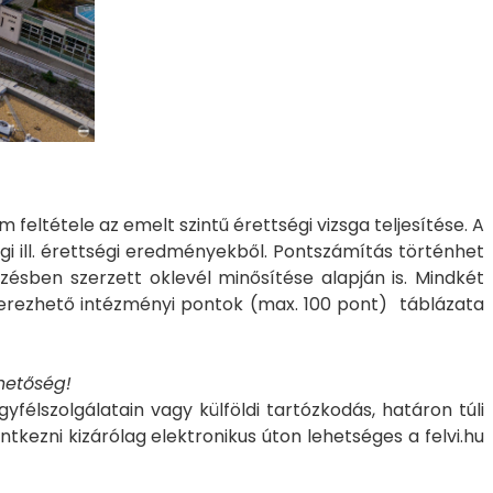
 feltétele az emelt szintű érettségi vizsga teljesítése. A
gi ill. érettségi eredményekből. Pontszámítás történhet
ésben szerzett oklevél minősítése alapján is. Mindkét
zerezhető intézményi pontok (max. 100 pont) táblázata
hetőség!
élszolgálatain vagy külföldi tartózkodás, határon túli
ezni kizárólag elektronikus úton lehetséges a felvi.hu