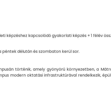
méleti képzéshez kapcsolódó gyakorlati képzés + 1 félév ö
 péntek délután és szombaton kerül sor.
sán történik, amely gyönyörű környezetben, a Mátra 
mpus modern oktatási infrastruktúrával rendelkezik, ép