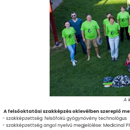
A 
A felsőoktatási szakképzés oklevélben szereplő me
- szakképzettség: felsőfokú gyógynövény technológus
- szakképzettség angol nyelvű megjelölése: Medicinal P