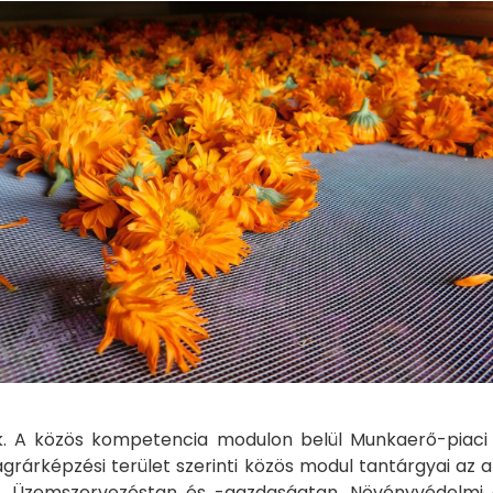
A közös kompetencia modulon belül Munkaerő-piaci ism
grárképzési terület szerinti közös modul tantárgyai az a
n, Üzemszervezéstan és -gazdaságtan, Növényvédelmi