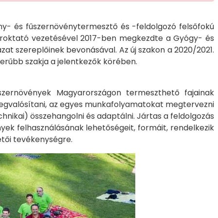
ny- és fűszernövénytermesztő és -feldolgozó felsőfokú
eroktató vezetésével 2017-ben megkezdte a Gyógy- és
zat szereplőinek bevonásával. Az új szakon a 2020/2021.
rűbb szakja a jelentkezők körében.
űszernövények Magyarországon termeszthető fajainak
 megvalósítani, az egyes munkafolyamatokat megtervezni
hnikai) összehangolni és adaptálni. Jártas a feldolgozás
ek felhasználásának lehetőségeit, formáit, rendelkezik
etői tevékenységre.