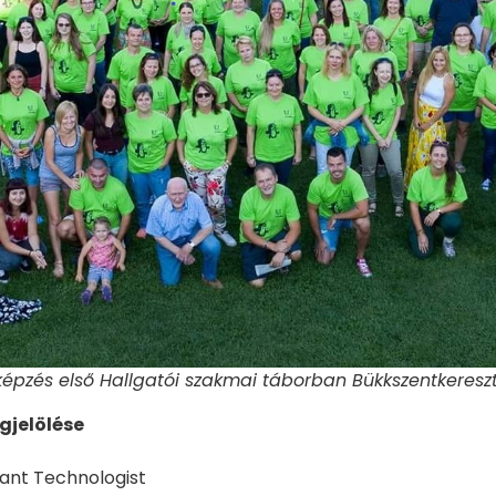
képzés első Hallgatói szakmai táborban Bükkszentkeresz
gjelölése
lant Technologist