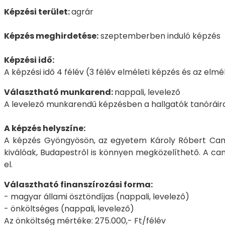
Képzési terület:
agrár
Képzés meghirdetése:
szeptemberben induló képzés
Képzési idő:
A képzési idő 4 félév (3 félév elméleti képzés és az el
Választható munkarend:
nappali, levelező
A levelező munkarendű képzésben a hallgatók tanóráira
A képzés helyszíne:
A képzés Gyöngyösön, az egyetem Károly Róbert Campu
kiválóak, Budapestről is könnyen megközelíthető. A ca
el.
Választható finanszírozási forma:
- magyar állami ösztöndíjas (nappali, levelező)
- önköltséges (nappali, levelező)
Az önköltség mértéke: 275.000,- Ft/félév