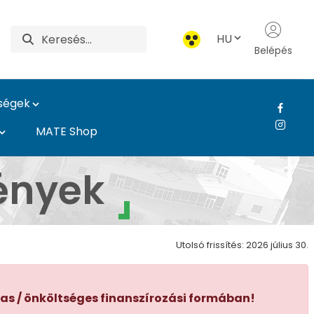
HU
Belépés
ységek
MATE Shop
 Campus
ények
Utolsó frissítés: 2026 július 30.
jas / önköltséges finanszírozási formában!