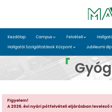
Ugrás a fő tartalomhoz
Kezdőlap
Campus
Felvételi
Hallgat
Hallgatói Szolgáltatások Központ
Jubileumi di
Gyógy- és fűszernövé
Gyóg
Figyelem!
A 2026. évi nyári pótfelvételi eljárásban level