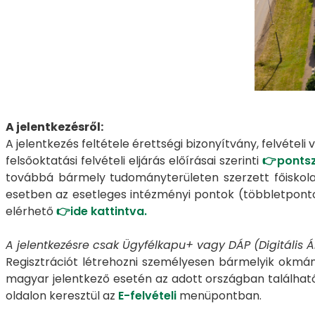
A jelentkezésről:
A jelentkezés feltétele érettségi bizonyítvány, felvételi
felsőoktatási felvételi eljárás előírásai szerinti
👉
ponts
továbbá bármely tudományterületen szerzett főiskolai
esetben az esetleges intézményi pontok (többletponto
elérhető
👉
ide kattintva.
A jelentkezésre csak Ügyfélkapu+ vagy DÁP (Digitális 
Regisztrációt létrehozni személyesen bármelyik okmány
magyar jelentkező esetén az adott országban található
oldalon keresztül az
E-felvételi
menüpontban.