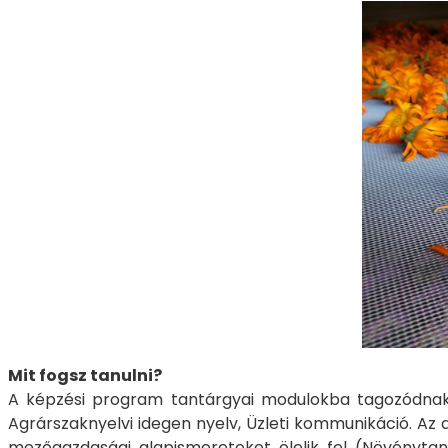
Mit fogsz tanulni?
A képzési program tantárgyai modulokba tagozódnak. 
Agrárszaknyelvi idegen nyelv, Üzleti kommunikáció. Az a
mezőgazdasági alapismereteket ölelik fel (Növényta