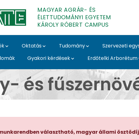
MAGYAR AGRÁR- ÉS
ÉLETTUDOMÁNYI EGYETEM
KÁROLY RÓBERT CAMPUS
ók
Oktatás
Tudomány
Szervezeti eg
plomák
Gyakori kérdések
Erdőtelki Arborétum
nyek - Károly Róbert
y- és fűszernöv
ező munkarendben választható, magyar állami ösztödí