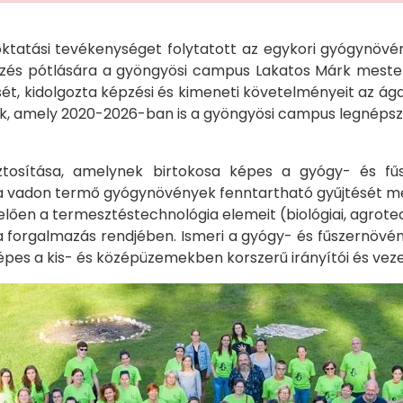
oktatási tevékenységet folytatott az egykori gyógynövé
pzés pótlására a gyöngyösi campus Lakatos Márk mest
ét, kidolgozta képzési és kimeneti követelményeit az ága
k, amely 2020-2026-ban is a gyöngyösi campus legnépsze
ztosítása, amelynek birtokosa képes a gyógy- és f
i, a vadon termő gyógynövények fenntartható gyűjtését
elően a termesztéstechnológia elemeit (biológiai, agrotec
 forgalmazás rendjében. Ismeri a gyógy- és fűszernövény
pes a kis- és középüzemekben korszerű irányítói és vez