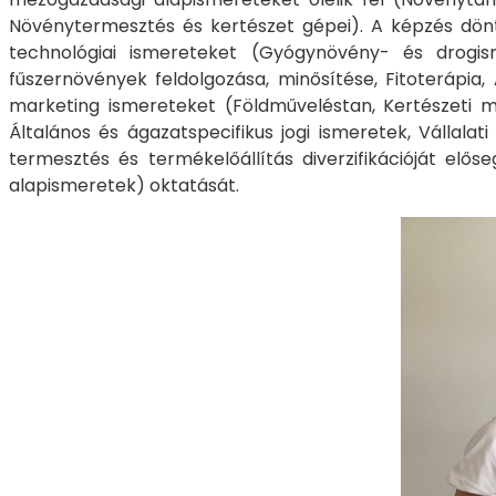
Növénytermesztés és kertészet gépei). A képzés dönt
technológiai ismereteket (Gyógynövény- és drogi
fűszernövények feldolgozása, minősítése, Fitoterápi
marketing ismereteket (Földműveléstan, Kertészeti m
Általános és ágazatspecifikus jogi ismeretek, Vállala
termesztés és termékelőállítás diverzifikációját elős
alapismeretek) oktatását.