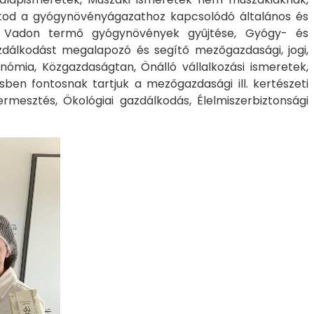
hatod a gyógynövényágazathoz kapcsolódó általános és
., Vadon termő gyógynövények gyűjtése, Gyógy- és
zdálkodást megalapozó és segítő mezőgazdasági, jogi,
ómia, Közgazdaságtan, Önálló vállalkozási ismeretek,
sben fontosnak tartjuk a mezőgazdasági ill. kertészeti
ermesztés, Ökológiai gazdálkodás, Élelmiszerbiztonsági