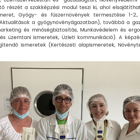
ő részét a szakképzési modul teszi ki, ahol elsajátít
smeret, Gyógy- és fűszernövények termesztése 1-2
a, Aktualitások a gyógynövényágazatban), továbbá a ga
arketing és minőségbiztosítás, Munkavédelem és ergon
ti és üzemtani ismeretek, Üzleti kommunikáció). A képzé
egítendő ismeretek (Kertészeti alapismeretek, Növényt