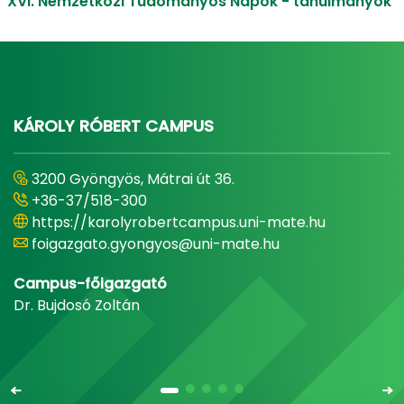
XVI. Nemzetközi Tudományos Napok - tanulmányok
KÁROLY RÓBERT CAMPUS
3200 Gyöngyös, Mátrai út 36.
+36-37/518-300
https://karolyrobertcampus.uni-mate.hu
foigazgato.gyongyos@uni-mate.hu
Campus-főigazgató
Dr. Bujdosó Zoltán