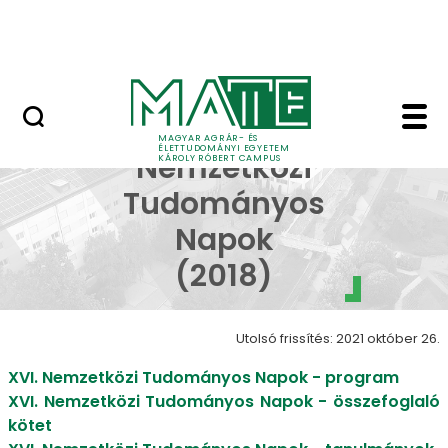
Erdőtelki Arborétum
Ugrás a fő tartalomhoz
MATE Shop
XVI. Nemzetközi Tudo
XVI.
MAGYAR AGRÁR- ÉS
ÉLETTUDOMÁNYI EGYETEM
Nemzetközi
KÁROLY RÓBERT CAMPUS
Tudományos
Napok
(2018)
Utolsó frissítés: 2021 október 26.
XVI. Nemzetközi Tudományos Napok - program
XVI. Nemzetközi Tudományos Napok - összefoglaló
kötet