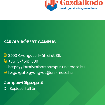
KÁROLY RÓBERT CAMPUS
3200 Gyöngyös, Mátrai út 36.
+36-37/518-300
https://karolyrobertcampus.uni-mate.hu
foigazgato.gyongyos@uni-mate.hu
Campus-főigazgató
Dr. Bujdosó Zoltán