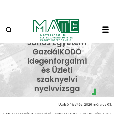
Erdőtelki Arborétum
Ugrás a fő tartalomhoz
MATE Shop
Kodolányi János Egye
Kodolányi
MAGYAR AGRÁR- ÉS
ÉLETTUDOMÁNYI EGYETEM
János Egyetem
KÁROLY RÓBERT CAMPUS
GazdálKODÓ
Idegenforgalmi
és Üzleti
szaknyelvi
nyelvvizsga
Utolsó frissítés: 2026 március 03.