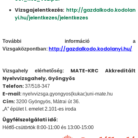
Vizsgajelentkezés:
http://gazdalkodo.kodolan
yi.hu/jelentkezes/jelentkezes
További információ a
http://gazdalkodo.kodolanyi.hu/
Vizsgaközpontban:
MATE-KRC Akkreditált
Vizsgahely elérhetőség:
Nyelvvizsgahely, Gyöngyös
Telefon:
37/518-347
E-mail:
nyelvvizsga.gyongyos(kukac)uni-mate.hu
Cím:
3200 Gyöngyös, Mátrai út 36.
„A” épület I. emelet 2.101-es iroda
Ügyfélszolgálati idő:
Hétfő-csütörtök
8:00-11:00 és 13:00-15:00