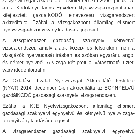
A Nyelvvizsgát Akkreditáló Testület (NYAT) 2006. július 13-
án a Kodolányi János Egyetem Nyelvvizsgaközpontjában
kifejlesztett gazdálKODÓ elnevezésű vizsgarendszert
akkreditálta. Ezáltal a Vizsgaközpont államilag elismert
nyelvvizsga-bizonyítvány kiadására jogosult.
A vizsgarendszer gazdasági szaknyelvi, kétnyelvű
vizsgarendszer, amely alap-, közép- és felsőfokon méri a
vizsgázók nyelvtudását írásban és szóban egyaránt, angol
és német nyelvből. A vizsga két profillal választható: üzleti
vagy idegenforgalmi.
Az Oktatási Hivatal Nyelvvizsgát Akkreditáló Testülete
(NYAT) 2014. december 1-én akkreditálta az EGYNYELVŰ
gazdálKODÓ gazdasági szaknyelvi vizsgarendszert.
Ezáltal a KJE Nyelvvizsgaközpont államilag elismert
gazdasági szaknyelvi egynyelvű és kétnyelvű nyelvvizsga-
bizonyítvány kiadására jogosult.
A vizsgarendszer gazdasági szaknyelvi egynyelvű