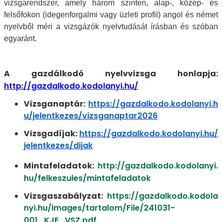
vizsgarendszer, amely három szinten, alap-, közép- és
felsőfokon (idegenforgalmi vagy üzleti profil) angol és német
nyelvből méri a vizsgázók nyelvtudását írásban és szóban
egyaránt.
A gazdálkodó nyelvvizsga honlapja:
http://gazdalkodo.kodolanyi.hu/
Vizsganaptár:
https://gazdalkodo.kodolanyi.h
u/jelentkezes/vizsganaptar2026
Vizsgadíjak:
https://gazdalkodo.kodolanyi.hu/
jelentkezes/dijak
Mintafeladatok:
http://gazdalkodo.kodolanyi.
hu/felkeszules/mintafeladatok
Vizsgaszabályzat:
https://gazdalkodo.kodola
nyi.hu/images/tartalom/File/241031-
001_KJE_VSZ.pdf