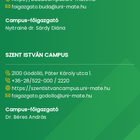
foigazgato.buda@uni-mate.hu
Campus-főigazgató
Nyitrainé dr. Sárdy Diána
SZENT ISTVÁN CAMPUS
2100 Gödöllő, Páter Károly utca 1.
+36-28/522-000 / 2220
https://szentistvancampus.uni-mate.hu
foigazgato.godollo@uni-mate.hu
Campus-főigazgató
Dr. Béres András