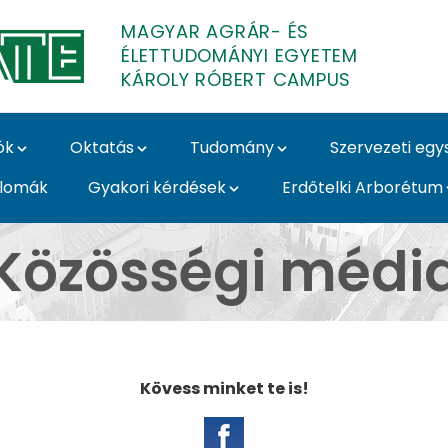
MAGYAR AGRÁR- ÉS
ÉLETTUDOMÁNYI EGYETEM
KÁROLY RÓBERT CAMPUS
ók
Oktatás
Tudomány
Szervezeti eg
plomák
Gyakori kérdések
Erdőtelki Arborétum
roly Róbert Campus
Közösségi médi
Kövess minket te is!