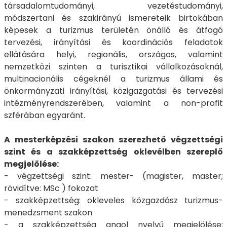
társadalomtudományi, vezetéstudományi,
módszertani és szakirányú ismereteik birtokában
képesek a turizmus területén önálló és átfogó
tervezési, irányítási és koordinációs feladatok
ellátására helyi, regionális, országos, valamint
nemzetközi szinten a turisztikai vállalkozásoknál,
multinacionális cégeknél a turizmus állami és
önkormányzati irányítási, közigazgatási és tervezési
intézményrendszerében, valamint a non-profit
szférában egyaránt.
A mesterképzési szakon szerezhető végzettségi
szint és a szakképzettség oklevélben szereplő
megjelölése:
- végzettségi szint: mester- (magister, master;
rövidítve: MSc ) fokozat
- szakképzettség: okleveles közgazdász turizmus-
menedzsment szakon
- a szakképzettség angol nyelvű megjelölése: