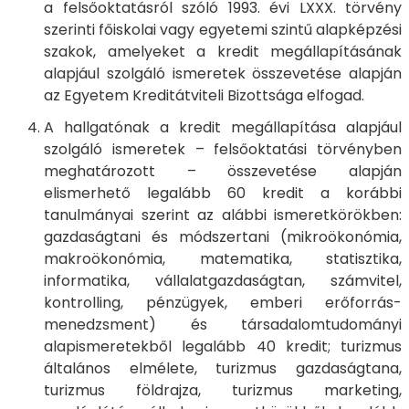
a felsőoktatásról szóló 1993. évi LXXX. törvény
szerinti főiskolai vagy egyetemi szintű alapképzési
szakok, amelyeket a kredit megállapításának
alapjául szolgáló ismeretek összevetése alapján
az Egyetem Kreditátviteli Bizottsága elfogad.
A hallgatónak a kredit megállapítása alapjául
szolgáló ismeretek – felsőoktatási törvényben
meghatározott – összevetése alapján
elismerhető legalább 60 kredit a korábbi
tanulmányai szerint az alábbi ismeretkörökben:
gazdaságtani és módszertani (mikroökonómia,
makroökonómia, matematika, statisztika,
informatika, vállalatgazdaságtan, számvitel,
kontrolling, pénzügyek, emberi erőforrás-
menedzsment) és társadalomtudományi
alapismeretekből legalább 40 kredit; turizmus
általános elmélete, turizmus gazdaságtana,
turizmus földrajza, turizmus marketing,