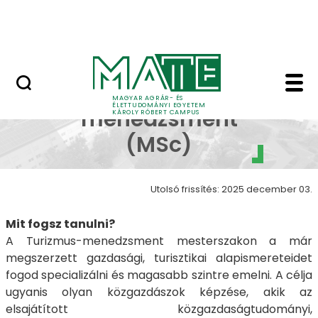
Erdőtelki Arborétum
Ugrás a fő tartalomhoz
MATE Shop
Turizmus-menedzsmen
Turizmus-
MAGYAR AGRÁR- ÉS
ÉLETTUDOMÁNYI EGYETEM
menedzsment
KÁROLY RÓBERT CAMPUS
(MSc)
Utolsó frissítés: 2025 december 03.
Mit fogsz tanulni?
A Turizmus-menedzsment mesterszakon a már
megszerzett gazdasági, turisztikai alapismereteidet
fogod specializálni és magasabb szintre emelni. A célja
ugyanis olyan közgazdászok képzése, akik az
elsajátított közgazdaságtudományi,