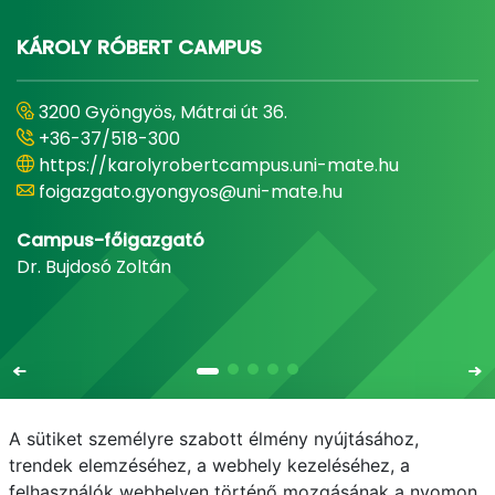
KÁROLY RÓBERT CAMPUS
3200 Gyöngyös, Mátrai út 36.
+36-37/518-300
https://karolyrobertcampus.uni-mate.hu
foigazgato.gyongyos@uni-mate.hu
Campus-főigazgató
Dr. Bujdosó Zoltán
A sütiket személyre szabott élmény nyújtásához,
trendek elemzéséhez, a webhely kezeléséhez, a
felhasználók webhelyen történő mozgásának a nyomon