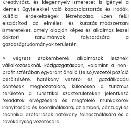
Kreativitást, és idegennyelv-ismeretet is igényel a
kiemelt ügyfelekkel való kapcsolattartás és irodák,
külföldi érdekeltségek létrehozása. Ezen felül
elsajátítod az elméleti és kutatás-módszertani
ismereteket, amely alapján képes és alkalmas leszel
doktori tanulmányok folytatására a
gazdaságtudományok területén.
A végzett szakemberek alkalmasak lesznek:
vállalkozásoknál, közigazgatásban, valamint a non-
profit szférában egyaránt önálló (felső)vezetői pozíció
betöltésére, hatékony vezetői és gazdálkodási
döntések meghozatalára, különösen a turizmus
területén a turisztikai szakterületeken jelentkező
feladatok elvégzésére és megfelelő munkakörök
irányítására és koordinálására, az emberi, pénzügyi és
technikai erőforrások hatékony felhasználására és e
tevékenység vezetésére.