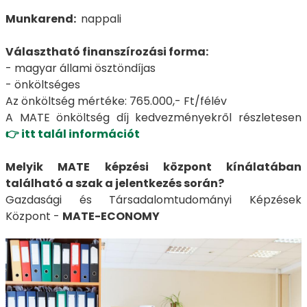
Munkarend:
nappali
Választható finanszírozási forma:
- magyar állami ösztöndíjas
- önköltséges
Az önköltség mértéke: 765.000,- Ft/félév
A MATE önköltség díj kedvezményekről részletesen
👉 itt talál információt
Melyik MATE képzési központ kínálatában
található a szak a jelentkezés során?
Gazdasági és Társadalomtudományi Képzések
Központ -
MATE-ECONOMY