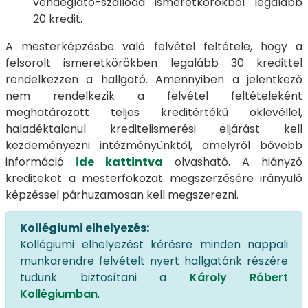
vendéglátó-szálloda ismeretkörökből legalább
20 kredit.
A mesterképzésbe való felvétel feltétele, hogy a
felsorolt ismeretkörökben legalább 30 kredittel
rendelkezzen a hallgató. Amennyiben a jelentkező
nem rendelkezik a felvétel feltételeként
meghatározott teljes kreditértékű oklevéllel,
haladéktalanul kreditelismerési eljárást kell
kezdeményezni intézményünktől, amelyről bővebb
információ
ide kattintva
olvasható. A hiányzó
krediteket a mesterfokozat megszerzésére irányuló
képzéssel párhuzamosan kell megszerezni.
Kollégiumi elhelyezés:
Kollégiumi elhelyezést kérésre minden nappali
munkarendre felvételt nyert hallgatónk részére
tudunk biztosítani a
Károly Róbert
Kollégiumban
.