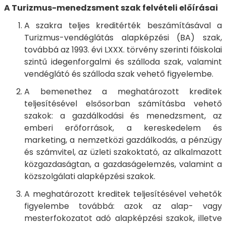
A Turizmus-menedzsment szak felvételi előírásai
A szakra teljes kreditérték beszámításával a
Turizmus-vendéglátás alapképzési (BA) szak,
továbbá az 1993. évi LXXX. törvény szerinti főiskolai
szintű idegenforgalmi és szálloda szak, valamint
vendéglátó és szálloda szak vehető figyelembe.
A bemenethez a meghatározott kreditek
teljesítésével elsősorban számításba vehető
szakok: a gazdálkodási és menedzsment, az
emberi erőforrások, a kereskedelem és
marketing, a nemzetközi gazdálkodás, a pénzügy
és számvitel, az üzleti szakoktató, az alkalmazott
közgazdaságtan, a gazdaságelemzés, valamint a
közszolgálati alapképzési szakok.
A meghatározott kreditek teljesítésével vehetők
figyelembe továbbá: azok az alap- vagy
mesterfokozatot adó alapképzési szakok, illetve