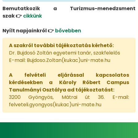
Bemutatkozik a Turizmus-menedzsment
szak 👉
cikkünk
Nyílt napjainkról 👉
bővebben
A szakról további tájékoztatás kérhető:
Dr. Bujdosó Zoltán egyetemi tanár, szakfelelős
E-mail: Bujdoso.Zoltan(kukac)uni-mate.hu
A felvételi eljárással kapcsolatos
kérdésekben a Károly Róbert Campus
Tanulmányi Osztálya ad tájékoztatást:
3200 Gyöngyös, Mátrai út 36. E-mail:
felveteli.gyongyos(kukac)uni-mate.hu