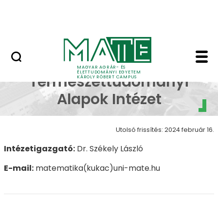
Erdőtelki Arborétum
Ugrás a fő tartalomhoz
MATE Shop
Matematika és Termés
Matematika és
MAGYAR AGRÁR- ÉS
ÉLETTUDOMÁNYI EGYETEM
Természettudományi
KÁROLY RÓBERT CAMPUS
Alapok Intézet
Utolsó frissítés: 2024 február 16.
Intézetigazgató:
Dr. Székely László
E-mail:
matematika(kukac)uni-mate.hu