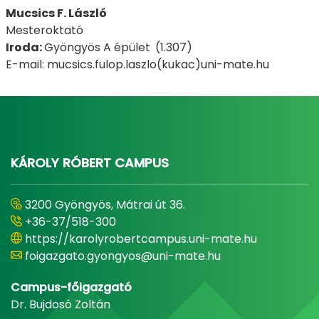
Mucsics F. László
Mesteroktató
Iroda:
Gyöngyös A épület
(1.307)
E-mail: mucsics.fulop.laszlo(kukac)uni-mate.hu
KÁROLY RÓBERT CAMPUS
3200 Gyöngyös, Mátrai út 36.
+36-37/518-300
https://karolyrobertcampus.uni-mate.hu
foigazgato.gyongyos@uni-mate.hu
Campus-főigazgató
Dr. Bujdosó Zoltán