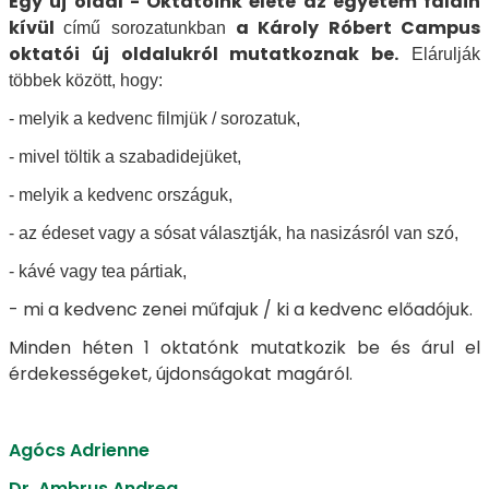
Egy új oldal - Oktatóink élete az egyetem falain
kívül
a Károly Róbert Campus
című sorozatunkban
oktatói új oldalukról mutatkoznak be.
Elárulják
többek között, hogy:
- melyik a kedvenc filmjük / sorozatuk,
- mivel töltik a szabadidejüket,
- melyik a kedvenc országuk,
- az édeset vagy a sósat választják, ha nasizásról van szó,
- kávé vagy tea pártiak,
- mi a kedvenc zenei műfajuk / ki a kedvenc előadójuk.
Minden héten 1 oktatónk mutatkozik be és árul el
érdekességeket, újdonságokat magáról.
Agócs Adrienne
Dr. Ambrus Andrea