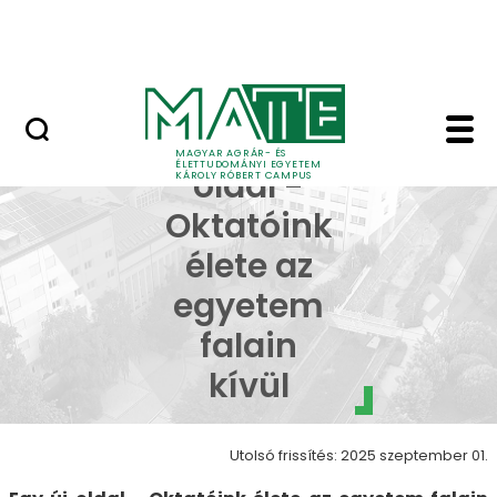
Erdőtelki Arborétum
Ugrás a fő tartalomhoz
MATE Shop
Egy új oldal - Oktatói
Egy új
MAGYAR AGRÁR- ÉS
ÉLETTUDOMÁNYI EGYETEM
oldal -
KÁROLY RÓBERT CAMPUS
Oktatóink
élete az
egyetem
falain
kívül
Utolsó frissítés: 2025 szeptember 01.