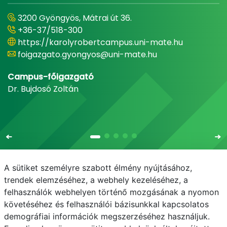
3200 Gyöngyös, Mátrai út 36.
+36-37/518-300
https://karolyrobertcampus.uni-mate.hu
foigazgato.gyongyos@uni-mate.hu
Campus-főigazgató
Dr. Bujdosó Zoltán
A sütiket személyre szabott élmény nyújtásához,
trendek elemzéséhez, a webhely kezeléséhez, a
felhasználók webhelyen történő mozgásának a nyomon
E-mail
Telefonkönyv
NEPTUN
E-learning
követéséhez és felhasználói bázisunkkal kapcsolatos
demográfiai információk megszerzéséhez használjuk.
Adatvédelem