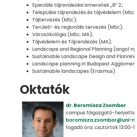
Speciális tájrendezési ismeretek „B” 2.;
Települési tájrendezés és tájvédelem (MSc)
Tájtervezés (MSc);
Területi- és regionális tervezés (MSc);
Városökológia (MSc; MA);
Tájvédelem és Tájrendezés (MA);
Landscape and Regional Planning (angol ny
Sustainable Landscape Design and Planning
Landscape planning in Budapest Agglomera
Sustainable landscapes (Erasmus)
Oktatók
dr. Boromisza Zsombor
campus főigazgató-helyette
boromisza.zsombor@uni-m
fogadó óra: csütörtök 13:00-1