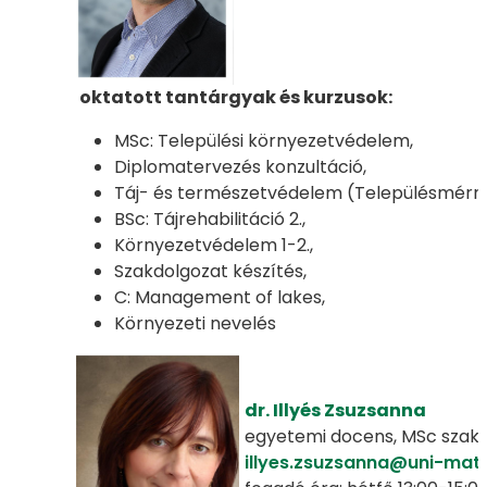
oktatott tantárgyak és kurzusok:
MSc: Települési környezetvédelem,
Diplomatervezés konzultáció,
Táj- és természetvédelem (Településmérn
BSc: Tájrehabilitáció 2.,
Környezetvédelem 1-2.,
Szakdolgozat készítés,
C: Management of lakes,
Környezeti nevelés
dr. Illyés Zsuzsanna
egyetemi docens, MSc szak
illyes.zsuzsanna@uni-mat