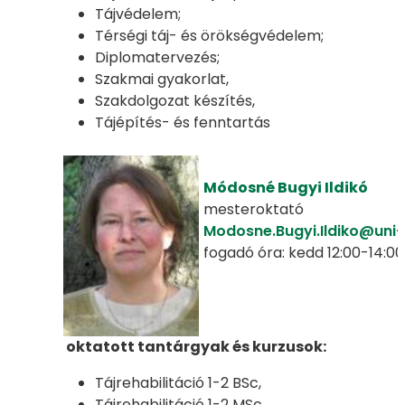
Tájvédelem;
Térségi táj- és örökségvédelem;
Diplomatervezés;
Szakmai gyakorlat,
Szakdolgozat készítés,
Tájépítés- és fenntartás
Módosné Bugyi Ildikó
mesteroktató
Modosne.Bugyi.Ildiko@uni
fogadó óra: kedd 12:00-14:00
oktatott tantárgyak és kurzusok:
Tájrehabilitáció 1-2 BSc,
Tájrehabilitáció 1-2 MSc,