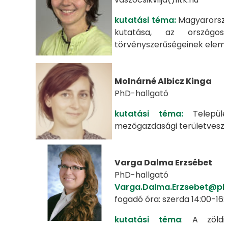
kutatási téma:
Magyarorszá
kutatása, az országos
törvényszerűségeinek elem
Molnárné Albicz Kinga
PhD-hallgató
kutatási téma:
Települ
mezőgazdasági területveszt
Varga Dalma Erzsébet
PhD-hallgató
Varga.Dalma.Erzsebet@ph
fogadó óra: szerda 14:00-16:
kutatási téma
: A zöldin