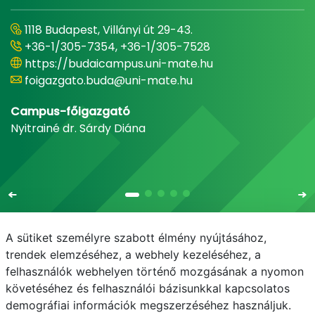
1118 Budapest, Villányi út 29-43.
+36-1/305-7354, +36-1/305-7528
https://budaicampus.uni-mate.hu
foigazgato.buda@uni-mate.hu
Campus-főigazgató
Nyitrainé dr. Sárdy Diána
A sütiket személyre szabott élmény nyújtásához,
trendek elemzéséhez, a webhely kezeléséhez, a
felhasználók webhelyen történő mozgásának a nyomon
E-mail
Telefonkönyv
NEPTUN
E-learning
követéséhez és felhasználói bázisunkkal kapcsolatos
demográfiai információk megszerzéséhez használjuk.
Adatvédelem