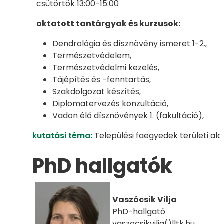
csütörtök 13:00-15:00
oktatott tantárgyak és kurzusok:
Dendrológia és dísznövény ismeret 1-2.,
Természetvédelem,
Természetvédelmi kezelés,
Tájépítés és -fenntartás,
Szakdolgozat készítés,
Diplomatervezés konzultáció,
Vadon élő dísznövények 1. (fakultáció),
kutatási téma:
Települési faegyedek területi al
PhD hallgatók
Vaszócsik Vilja
PhD-hallgató
vaszocsikvilja()lltk.hu