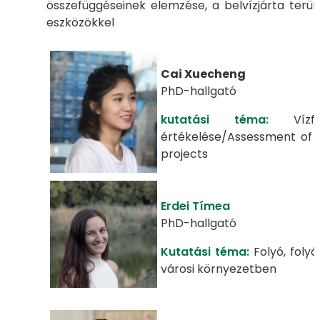
összefüggéseinek elemzése, a belvízjárta terül
eszközökkel
Cai Xuecheng
PhD-hallgató
kutatási téma:
Vízfoly
értékelése/Assessment of 
projects
Erdei Tímea
PhD-hallgató
Kutatási téma:
Folyó, folyó
városi környezetben