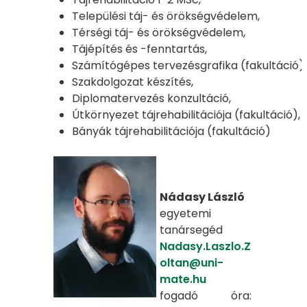
Települési táj- és örökségvédelem,
Térségi táj- és örökségvédelem,
Tájépítés és -fenntartás,
Számítógépes tervezésgrafika (fakultáció),
Szakdolgozat készítés,
Diplomatervezés konzultáció,
Útkörnyezet tájrehabilitációja (fakultáció),
Bányák tájrehabilitációja (fakultáció)
Nádasy László
egyetemi
tanársegéd
Nadasy.Laszlo.Z
oltan@uni-
mate.hu
fogadó óra: