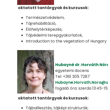
oktatott tantárgyak és kurzusok:
Természetvédelem,
Tájrehabilitáció,
Élőhelytérképezés,
Tájvédelmi terepgyakorlatok,
Introduction to the vegetation of Hungary 
Hubayné dr. Horváth Nóra 
egyetemi docens
Tel: +361 305 7287
Hubayne.Horvath.Nora@un
fogadó óra: szerda 13:45-15:
oktatott tantárgyak és kurzusok:
Tájbaillesztés, tájképi strukturák;