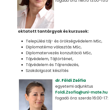
fogadó óra: hétfő 13:00-15:0
oktatott tantárgyak és kurzusok:
Települési táj- és örökségvédelem MSc,
Diplomatéma választás MSc,
Diplomatervezés konzultáció MSc,
Tájvédelem, Tájtörténet,
Tájvédelem és Tájrendezés,
Szakdolgozat készítés
dr. Földi Zsófia
egyetemi adjunktus
Foldi.Zsofia@uni-mate.hu
fogadó óra: szerda 16:00-17: