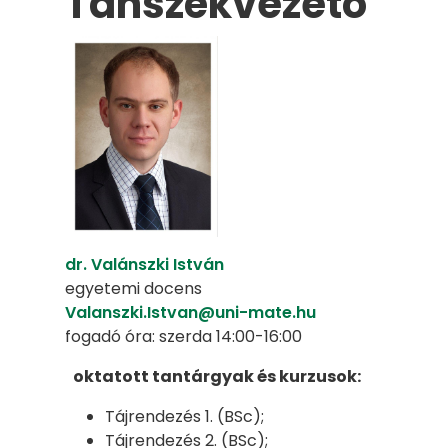
Tanszékvezető
dr. Valánszki István
egyetemi docens
Valanszki.Istvan@uni-mate.hu
fogadó óra: szerda 14:00-16:00
oktatott tantárgyak és kurzusok:
Tájrendezés 1. (BSc);
Tájrendezés 2. (BSc);