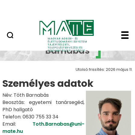
Pályázatok
Ugrás a fő tartalomhoz
English Page
Tóth Barnabás - Tájépí
Tóth
MAGYAR AGRÁR- ÉS
ÉLETTUDOMÁNYI EGYETEM
TÁJÉPÍTÉSZETI,
Barnabás
TELEPÜLÉSTERVEZÉSI ÉS
DÍSZKERTÉSZETI INTÉZET
Utolsó frissítés: 2026 május 11.
Személyes adatok
Név: Tóth Barnabás
Beosztás: egyetemi tanársegéd,
PhD hallgató
Telefon: 0630 755 33 34
Email:
Toth.Barnabas@uni-
mate.hu