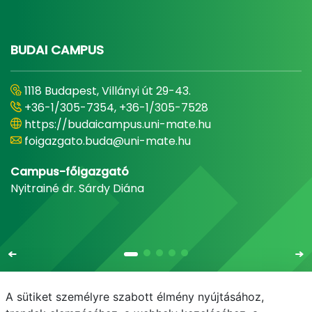
BUDAI CAMPUS
1118 Budapest, Villányi út 29-43.
+36-1/305-7354, +36-1/305-7528
https://budaicampus.uni-mate.hu
foigazgato.buda@uni-mate.hu
Campus-főigazgató
Nyitrainé dr. Sárdy Diána
A sütiket személyre szabott élmény nyújtásához,