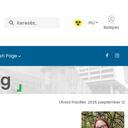
HU
Belépés
ish Page
tervezési és Díszkertés
ág
Utolsó frissítés: 2025 szeptember 12.