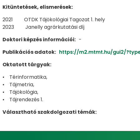
Kitüntetések, elismerések:
2021 OTDK Tájökológiai Tagozat 1. hely
2023 Janelly agrárkutatási díj
Doktori képzés információi:
-
Publikációs adatok:
https://m2.mtmt.hu/gui2/?ty
Oktatott tárgyak:
• Térinformatika,
• Tájmetria,
• Tájökológia,
• Tájrendezés 1.
Választható szakdolgozati témák: