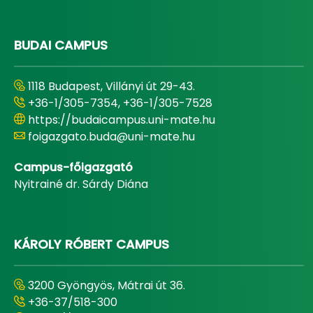
BUDAI CAMPUS
1118 Budapest, Villányi út 29-43.
+36-1/305-7354, +36-1/305-7528
https://budaicampus.uni-mate.hu
foigazgato.buda@uni-mate.hu
Campus-főigazgató
Nyitrainé dr. Sárdy Diána
KÁROLY RÓBERT CAMPUS
3200 Gyöngyös, Mátrai út 36.
+36-37/518-300