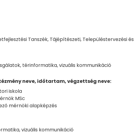
etfejlesztési Tanszék, Tájépítészeti, Településtervezési és
sgálatok, térinformatika, vizuális kommunikáció
ntézmény neve, időtartam, végzettség neve:
ri iskola
mérnök MSc
dező mérnöki alapképzés
formatika, vizuális kommunikáció