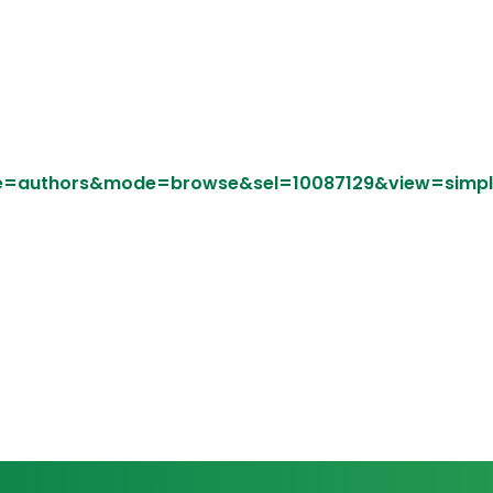
pe=authors&mode=browse&sel=10087129&view=simple