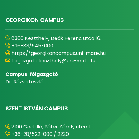
GEORGIKON CAMPUS
8360 Keszthely, Deák Ferenc utca 16.
+36-83/545-000
https://georgikoncampus.uni-mate.hu
foigazgato.keszthely@uni-mate.hu
Campus-főigazgató
Dr. Rózsa László
SZENT ISTVÁN CAMPUS
2100 Gödöllő, Páter Károly utca 1.
+36-28/522-000 / 2220