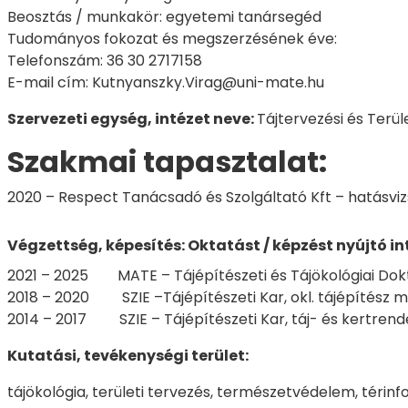
Beosztás / munkakör: egyetemi tanársegéd
Tudományos fokozat és megszerzésének éve:
Telefonszám: 36 30 2717158
E-mail cím: Kutnyanszky.Virag@uni-mate.hu
Szervezeti egység, intézet neve:
Tájtervezési és Terül
Szakmai tapasztalat:
2020 – Respect Tanácsadó és Szolgáltató Kft – hatásviz
Végzettség, képesítés:
Oktatást / képzést nyújtó i
2021 – 2025 MATE – Tájépítészeti és Tájökológiai Dokto
2018 – 2020 SZIE –Tájépítészeti Kar, okl. tájépítész 
2014 – 2017 SZIE – Tájépítészeti Kar, táj- és kertren
Kutatási, tevékenységi terület:
tájökológia, területi tervezés, természetvédelem, térin