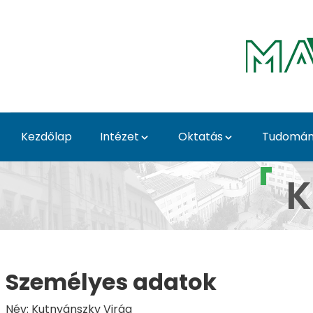
Ugrás a fő tartalomhoz
Kezdőlap
Intézet
Oktatás
Tudomány
Kutnyánszky Virág - Tá
K
Személyes adatok
Név: Kutnyánszky Virág