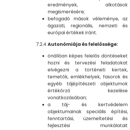
eredmények, alkotások
megismerésére;
befogadó mások véleménye, az
ágazati, regionális, nemzeti és
európai értékek iránt.
7.2.4
Autonómiája és felelőssége:
önállóan képes felelős döntéseket
hozni és tervezési feladatokat
elvégezni a történeti kertek,
temetők, emlékhelyek, fasorok és
egyéb tájépítészeti objektumok
értékőrző kezelése
vonatkozásában;
a táj- és kertvédelem
objektumainak speciális építési,
fenntartási, üzemeltetési és
fejlesztési munkálatait