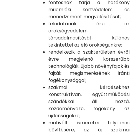
fontosnak tarja a hatékony
műemléki kertvédelem és
menedzsment megvalósítását;
feladatának érzi az
örökségvédelem
társadalmasítását, különös
tekintettel az élő örökségünkre;
rendelkezik a szakterületen évről
évre megjelenő korszerűbb
technológiák, újabb növényfajok és
fajták megismerésének iránti
fogékonysággal;
szakmai kérdésekhez
konstruktívan, együttműködési
szándékkal áll hozzá,
kezdeményező, fogékony az
újdonságokra;
motivált ismeretei folytonos
bővítésére, az új szakmai