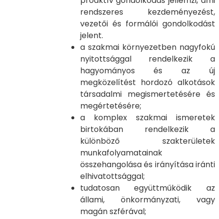
proaktív gondolkodás jellemzi, ami
rendszeres kezdeményezést,
vezetői és formálói gondolkodást
jelent.
a szakmai környezetben nagyfokú
nyitottsággal rendelkezik a
hagyományos és az új
megközelítést hordozó alkotások
társadalmi megismertetésére és
megértetésére;
a komplex szakmai ismeretek
birtokában rendelkezik a
különböző szakterületek
munkafolyamatainak
összehangolása és irányítása iránti
elhivatottsággal;
tudatosan együttműködik az
állami, önkormányzati, vagy
magán szférával;