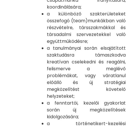
csapatmunka irányítására,
koordinálására;
a különböző szakterületeket
összefogó (team)munkákban való
részvételre, társszakmákkal és
társadalmi szervezetekkel való
együttműködésre;
a tanulmányai során elsajátított
szaktudásra támaszkodva
kreatívan cselekedni és reagálni,
felismerve a meglévő
problémákat, vagy váratlanul
előálló és új stratégiai
megközelítést követelő
helyzeteket;
a fenntartói, kezelői gyakorlat
során új megközelítések
kidolgozására;
a történetikert-kezelési