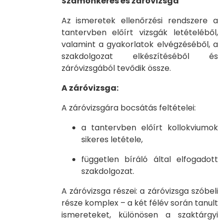
Számonkérés és záróvizsga
Az ismeretek ellenőrzési rendszere a
tantervben előírt vizsgák letételéből,
valamint a gyakorlatok elvégzéséből, a
szakdolgozat elkészítéséből és
záróvizsgából tevődik össze.
A záróvizsga:
A záróvizsgára bocsátás feltételei:
a tantervben előírt kollokviumok
sikeres letétele,
független bíráló által elfogadott
szakdolgozat.
A záróvizsga részei: a záróvizsga szóbeli
része komplex – a két félév során tanult
ismereteket, különösen a szaktárgyi