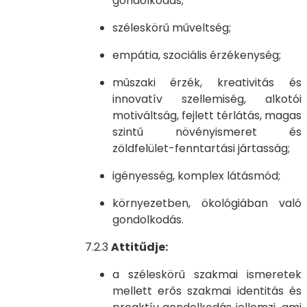
gondolkodás;
széleskörű műveltség;
empátia, szociális érzékenység;
műszaki érzék, kreativitás és
innovatív szellemiség, alkotói
motiváltság, fejlett térlátás, magas
szintű növényismeret és
zöldfelület-fenntartási jártasság;
igényesség, komplex látásmód;
környezetben, ökológiában való
gondolkodás.
7.2.3
Attitűdje:
a széleskörű szakmai ismeretek
mellett erős szakmai identitás és