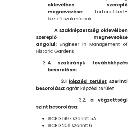
oklevélben szereplő
megnevezése:
történetikert-
kezelő szakmérnök
A szakképzettség oklevélben
szereplő megnevezése
angolul:
Engineer in Management of
Historic Gardens
A szakirányú továbbképzés
besorolása:
3.1
képzési terület
szerinti
besorolása
: agrár képzési terület
3.2.
a
végzettségi
szint
besorolása:
ISCED 1997 szerint: 5A
ISCED 2011 szerint: 6