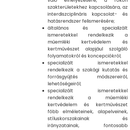
való elhelyezésére, a rokon
szakterületekhez kapcsolására, az
interdiszciplináris kapcsolat- és
hatásrendszer felismerésére;
általános és specializált
ismeretekkel rendelkezik a
műemléki kertvédelem és
kertművészet alapjául szolgáló
folyamatokról és koncepciókról;
specializált ismeretekkel
rendelkezik a szakági kutatás és
forrásgyűjtés módszereiről,
lehetőségeiről;
specializált ismeretekkel
rendelkezik a műemléki
kertvédelem és kertművészet
főbb elméleteinek, alapelveinek,
stíluskorszakainak és
irányzatainak, fontosabb