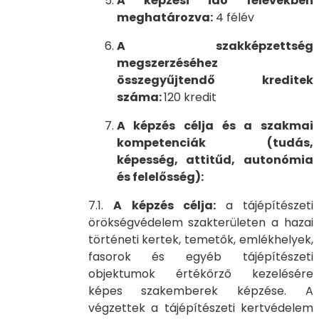
A képzési idő félévekben
meghatározva:
4 félév
A szakképzettség
megszerzéséhez
összegyűjtendő kreditek
száma:
120 kredit
A képzés célja és a szakmai
kompetenciák (tudás,
képesség, attitűd, autonómia
és felelősség):
7.1.
A képzés célja:
a tájépítészeti
örökségvédelem szakterületen a hazai
történeti kertek, temetők, emlékhelyek,
fasorok és egyéb tájépítészeti
objektumok értékőrző kezelésére
képes szakemberek képzése. A
végzettek a tájépítészeti kertvédelem