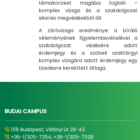
témaköröket magába foglaló –
komplex vizsga és a szakdolgozat
sikeres megvédéséből áll.
A záróvizsga eredménye: a bíráló
véleményének figyelembevételével a
szakdolgozat védésére adott
érdemjegy és a szóbeli szaktárgyi
komplex vizsgára adott érdemjegy egy
tizedesre kerekített átlaga.
BUDAI CAMPUS
1118 Budapest, Villányi út 29-43.
+36-1/305-7354, +36-1/305-7528