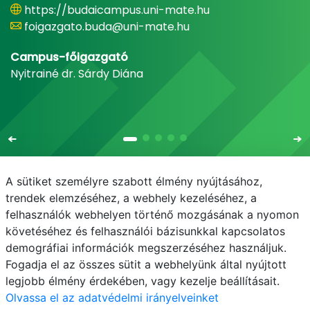
https://budaicampus.uni-mate.hu
foigazgato.buda@uni-mate.hu
Campus-főigazgató
Nyitrainé dr. Sárdy Diána
A sütiket személyre szabott élmény nyújtásához,
trendek elemzéséhez, a webhely kezeléséhez, a
felhasználók webhelyen történő mozgásának a nyomon
E-mail
Telefonkönyv
NEPTUN
E-learning
követéséhez és felhasználói bázisunkkal kapcsolatos
demográfiai információk megszerzéséhez használjuk.
Adatvédelem
Fogadja el az összes sütit a webhelyünk által nyújtott
legjobb élmény érdekében, vagy kezelje beállításait.
Olvassa el az adatvédelmi irányelveinket