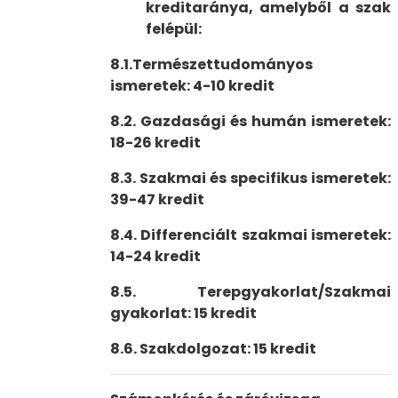
kreditaránya, amelyből a szak
felépül:
8.1.Természettudományos
ismeretek: 4-10 kredit
8.2. Gaz­da­sá­gi és hu­mán is­me­re­tek:
18-26 kredit
8.3. Szakmai és specifikus ismeretek:
39-47 kredit
8.4. Dif­fe­ren­ciált szak­mai is­me­re­tek:
14-24 kredit
8.5. Terepgyakorlat/Szakmai
gyakorlat: 15 kredit
8.6. Szakdolgozat: 15 kredit