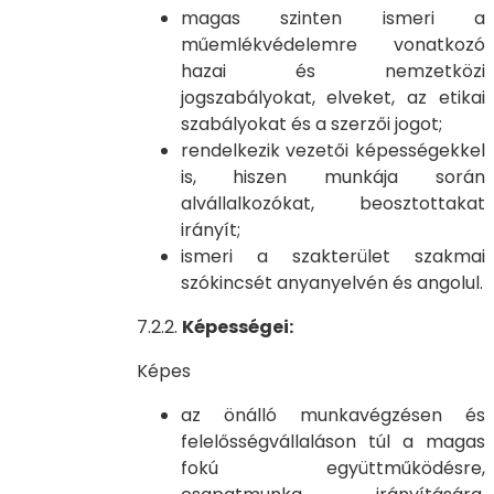
magas szinten ismeri a
műemlékvédelemre vonatkozó
hazai és nemzetközi
jogszabályokat, elveket, az etikai
szabályokat és a szerzői jogot;
rendelkezik vezetői képességekkel
is, hiszen munkája során
alvállalkozókat, beosztottakat
irányít;
ismeri a szakterület szakmai
szókincsét anyanyelvén és angolul.
7.2.2.
Képességei:
Képes
az önálló munkavégzésen és
felelősségvállaláson túl a magas
fokú együttműködésre,