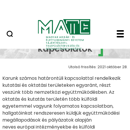
Pályázatok
Ugrás a fő tartalomhoz
English Page
Nemzetközi kapcsolatok
Nemzetközi
MAGYAR AGRÁR- ÉS
ÉLETTUDOMÁNYI EGYETEM
TÁJÉPÍTÉSZETI,
kapcsolatok
TELEPÜLÉSTERVEZÉSI ÉS
DÍSZKERTÉSZETI INTÉZET
Utolsó frissítés: 2021 október 28.
Karunk számos határontúli kapcsolattal rendelkezik
kutatási és oktatási területeken egyaránt, részt
veszünk több nemzetközi együttműködésben. Az
oktatás és kutatás területén több külföldi
egyetemmel vagyunk folyamatos kapcsolatban,
hallgatóinkat rendszeresen küldjük együttműködési
megállapodások és pályázatok alapján
neves európai intézményekbe és külföldi