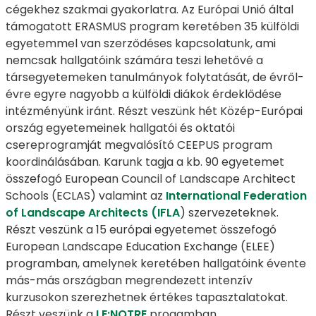
cégekhez szakmai gyakorlatra. Az Európai Unió által
támogatott ERASMUS program keretében 35 külföldi
egyetemmel van szerződéses kapcsolatunk, ami
nemcsak hallgatóink számára teszi lehetővé a
társegyetemeken tanulmányok folytatását, de évről-
évre egyre nagyobb a külföldi diákok érdeklődése
intézményünk iránt. Részt veszünk hét Közép-Európai
ország egyetemeinek hallgatói és oktatói
csereprogramját megvalósító CEEPUS program
koordinálásában. Karunk tagja a kb. 90 egyetemet
összefogó European Council of Landscape Architect
Schools (ECLAS) valamint az
International Federation
of Landscape Architects (IFLA
) szervezeteknek.
Részt veszünk a 15 európai egyetemet összefogó
European Landscape Education Exchange (ELEE)
programban, amelynek keretében hallgatóink évente
más-más országban megrendezett intenzív
kurzusokon szerezhetnek értékes tapasztalatokat.
Részt veszünk a
LE:NOTRE
progamban.