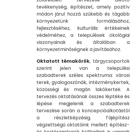
tevékenység, építészet, amely pozitív
módon járul hozzá szűkebb és tágabb
környezetünk formálásához,
fejlesztéséhez, kulturális értékeinek
védelméhez, a települések ökológiai
viszonyainak és általában a
környezetminőségnek a javításához.
Oktatott témakörök
, tárgycsoportok
szerint jelen van a települési
szabadterek széles spektruma: városi
terek, gyalogoszónák, intézménykertek,
közösségi és magán lakókertek. A
tervezés oktatásának összes léptéke és
lépése megjelenik a szabadterek
tervezése során a koncepcióalkotástól
a részletképzésig. Tájépítész
végzettségű oktatóink mellett építész-
és kertészmérnök kollégáink is vannak