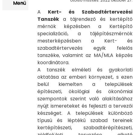
Utolsó frissítés: 2022 október 27.
Menü
A
Kert- és Szabadtértervezési
Tanszék
a tájrendező és kertépítő
mérnök képzésben a Kertépítő
specializáció, a tájépítészmérnök
mesterképzésben a Kert- és
szabadtértervezés egyik felelős
tanszéke, valamint az MA/MLA képzés
koordinátora.
A tanszék elméleti és gyakorlati
oktatása az emberi környezet, s ezen
belül kiemelten a települések
építészeti, ökológiai és ökonómiai
szempontok szerint való alakításához
nyújt ismereteket és fejleszti a tervezői
készséget. A települések különböző
típusú és léptékű szabad tereinek
kertépítészeti, szabadtérépítészeti,
zöldfelületi tervezése alkotó