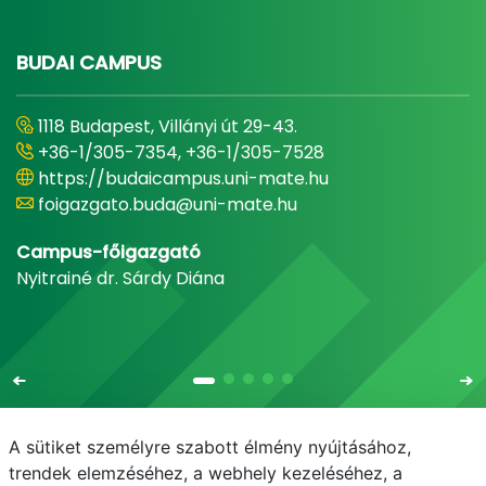
BUDAI CAMPUS
1118 Budapest, Villányi út 29-43.
+36-1/305-7354, +36-1/305-7528
https://budaicampus.uni-mate.hu
foigazgato.buda@uni-mate.hu
Campus-főigazgató
Nyitrainé dr. Sárdy Diána
A sütiket személyre szabott élmény nyújtásához,
trendek elemzéséhez, a webhely kezeléséhez, a