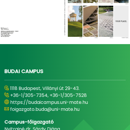
BUDAI CAMPUS
1118 Budapest, Villányi út 29-43.
+36-1/305-7354, +36-1/305-7528
https://budaicampus.uni-mate.hu
foigazgato.buda@uni-mate.hu
Campus-főigazgató
Nyitrainé dr. Sárdy Diána