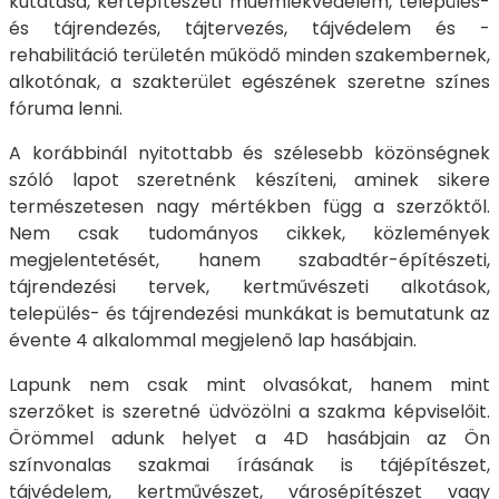
kutatása, kertépítészeti műemlékvédelem, település-
és tájrendezés, tájtervezés, tájvédelem és -
rehabilitáció területén működő minden szakembernek,
alkotónak, a szakterület egészének szeretne színes
fóruma lenni.
A korábbinál nyitottabb és szélesebb közönségnek
szóló lapot szeretnénk készíteni, aminek sikere
természetesen nagy mértékben függ a szerzőktől.
Nem csak tudományos cikkek, közlemények
megjelentetését, hanem szabadtér-építészeti,
tájrendezési tervek, kertművészeti alkotások,
település- és tájrendezési munkákat is bemutatunk az
évente 4 alkalommal megjelenő lap hasábjain.
Lapunk nem csak mint olvasókat, hanem mint
szerzőket is szeretné üdvözölni a szakma képviselőit.
Örömmel adunk helyet a 4D hasábjain az Ön
színvonalas szakmai írásának is tájépítészet,
tájvédelem, kertművészet, városépítészet vagy