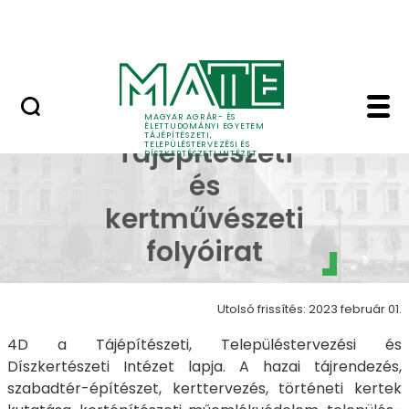
Pályázatok
Ugrás a fő tartalomhoz
English Page
4D - Tájépítészeti, Te
4D
MAGYAR AGRÁR- ÉS
ÉLETTUDOMÁNYI EGYETEM
TÁJÉPÍTÉSZETI,
Tájépítészeti
TELEPÜLÉSTERVEZÉSI ÉS
DÍSZKERTÉSZETI INTÉZET
és
kertművészeti
folyóirat
Utolsó frissítés: 2023 február 01.
4D a Tájépítészeti, Településtervezési és
Díszkertészeti Intézet lapja. A hazai tájrendezés,
szabadtér-építészet, kerttervezés, történeti kertek